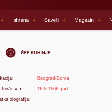
Ishrana
Saveti
Magazin
a
ŠEF KUHINJE
kacija:
Beograd-Borca
đen/a sam:
16-8-1966 god.
atka biografija: