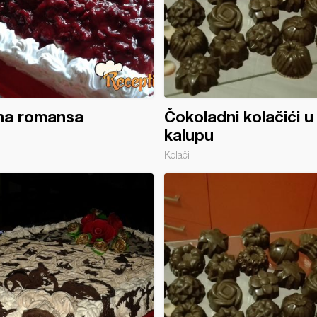
na romansa
Čokoladni kolačići u
kalupu
Kolači