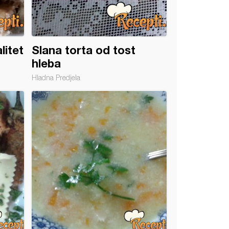
litet
Slana torta od tost
hleba
Hladna Predjela