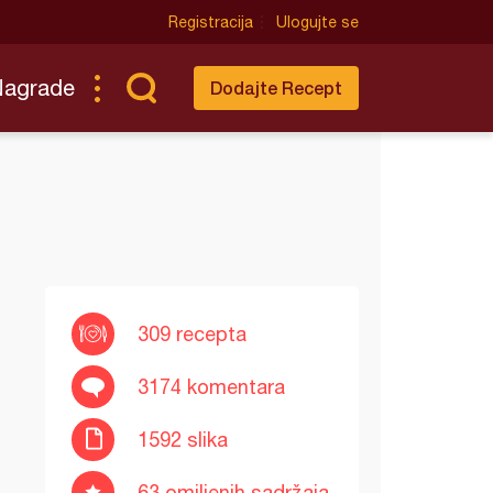
Registracija
Ulogujte se
Nagrade
Dodajte Recept
309 recepta
3174 komentara
1592 slika
63 omiljenih sadržaja