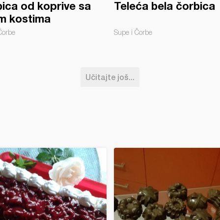
ica od koprive sa
Teleća bela čorbica
m kostima
Čorbe
Supe i Čorbe
Učitajte još...