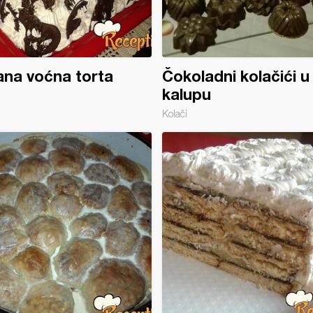
na voćna torta
Čokoladni kolačići u
kalupu
Kolači