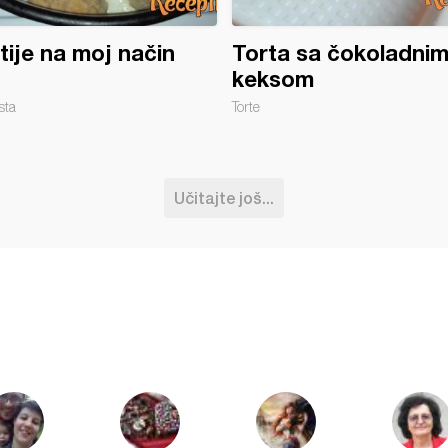
ije na moj način
Torta sa čokoladni
keksom
sta
Torte
Učitajte još...