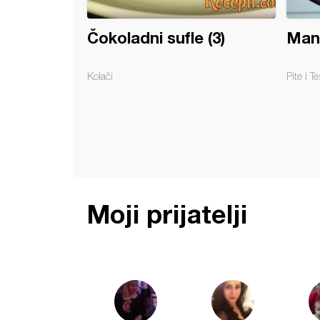
Čokoladni sufle (3)
Mant
Kolači
Pite i Te
Moji prijatelji