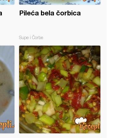
a
Pileća bela čorbica
Supe i Čorbe