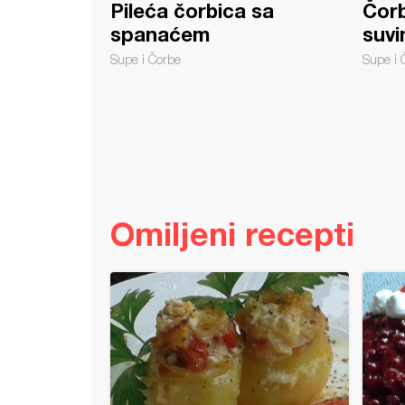
Pileća čorbica sa
Čorb
spanaćem
suvi
Supe i Čorbe
Supe i 
Omiljeni recepti
o roshe srce