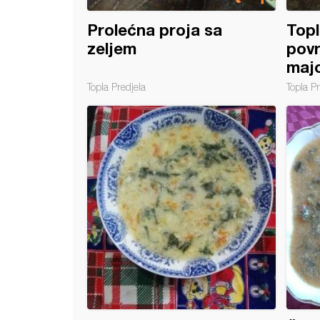
Prolećna proja sa
Topl
zeljem
povr
maj
Topla Predjela
Topla Pr
vačka trljanica