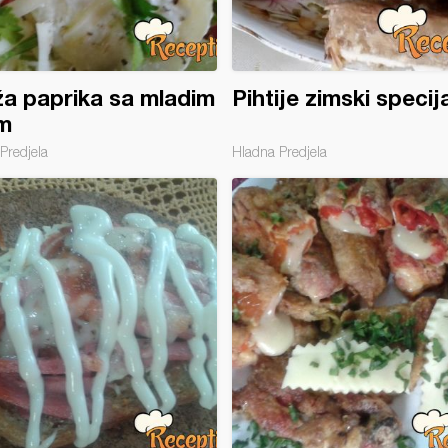
a paprika sa mladim
Pihtije zimski specija
m
Predjela
Hladna Predjela