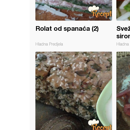
Rolat od spanaća (2)
Svež
siro
Hladna Predjela
Hladna 
a bela čorbica