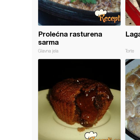
Prolećna rasturena
Laga
sarma
Glavna jela
Torte
čki keksići