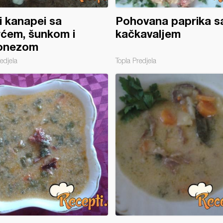
i kanapei sa
Pohovana paprika s
ćem, šunkom i
kačkavaljem
onezom
edjela
Topla Predjela