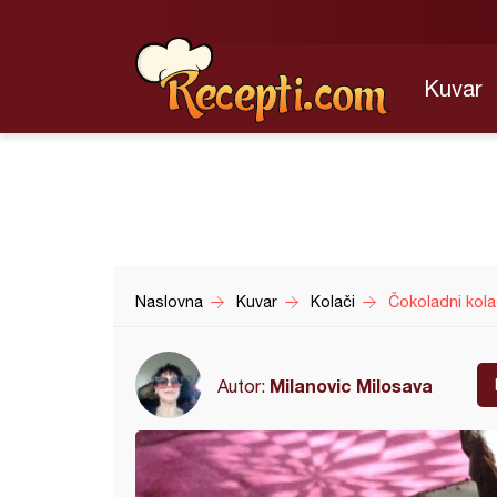
Kuvar
Naslovna
Kuvar
Kolači
Čokoladni kola
Milanovic Milosava
Autor: