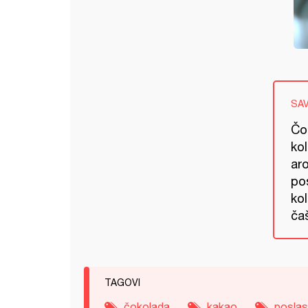
SA
Čo
kol
ar
po
kol
čaš
TAGOVI
čokolada
kakao
poslas