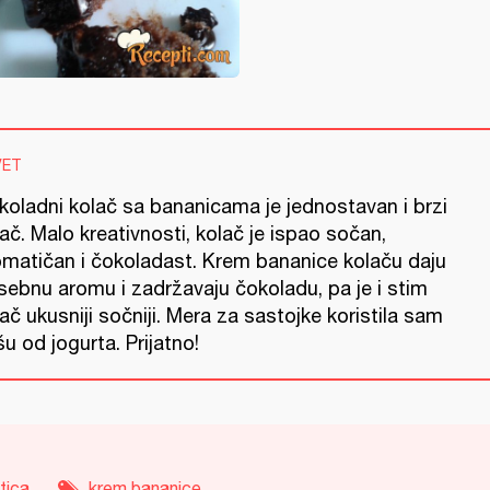
VET
koladni kolač sa bananicama je jednostavan i brzi
ač. Malo kreativnosti, kolač je ispao sočan,
omatičan i čokoladast. Krem bananice kolaču daju
sebnu aromu i zadržavaju čokoladu, pa je i stim
ač ukusniji sočniji. Mera za sastojke koristila sam
u od jogurta. Prijatno!
tica
krem bananice