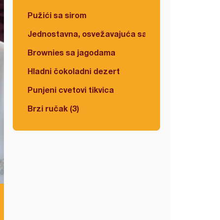
Pužići sa sirom
Jednostavna, osvežavajuća salata
Brownies sa jagodama
Hladni čokoladni dezert
Punjeni cvetovi tikvica
Brzi ručak (3)