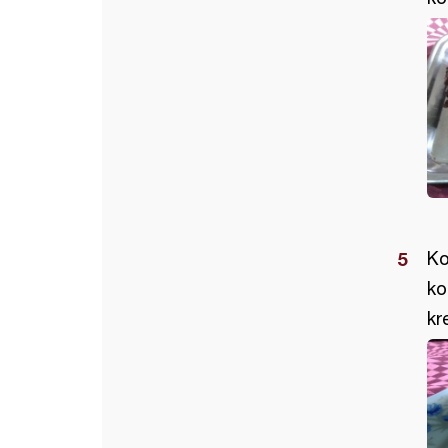
Ko
ko
kr