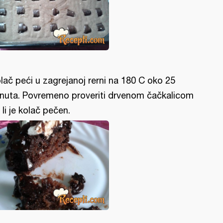
lač peći u zagrejanoj rerni na 180 C oko 25
nuta. Povremeno proveriti drvenom čačkalicom
 li je kolač pečen.