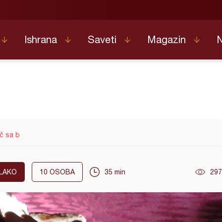
Ishrana
Saveti
Magazin
č sa b
LAKO
10
OSOBA
35 min
297