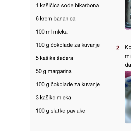
1 kašičica sode bikarbona
6 krem bananica
100 ml mleka
100 g čokolade za kuvanje
Ko
mi
5 kašika šećera
da
50 g margarina
100 g čokolade za kuvanje
3 kašike mleka
100 g slatke pavlake