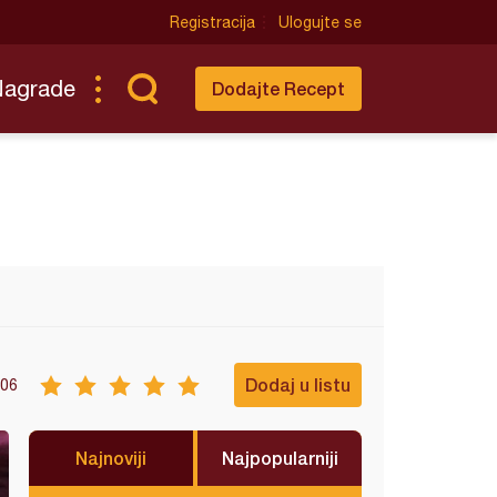
Registracija
Ulogujte se
Nagrade
Dodajte Recept
Dodaj u listu
06
Najnoviji
Najpopularniji