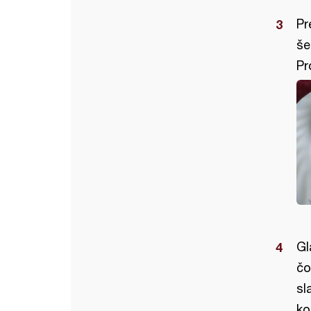
Pr
še
Pr
Gl
čo
sl
ko