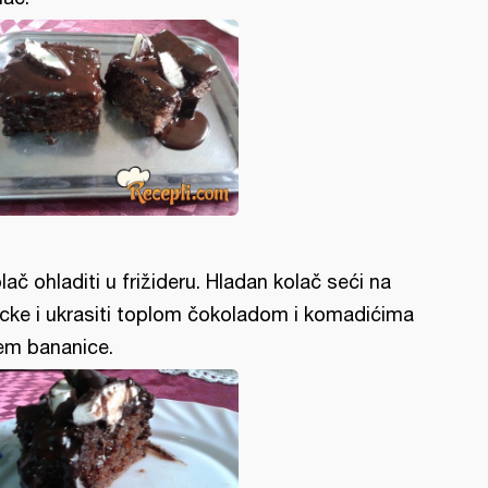
lač ohladiti u frižideru. Hladan kolač seći na
cke i ukrasiti toplom čokoladom i komadićima
em bananice.