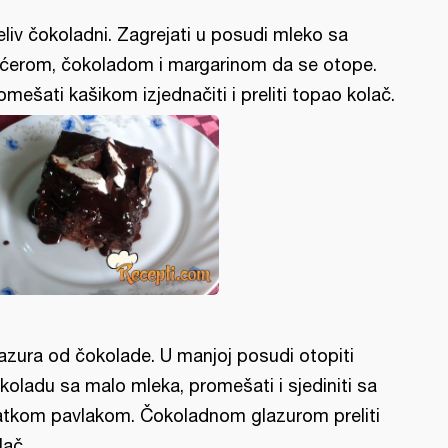
eliv čokoladni. Zagrejati u posudi mleko sa
ćerom, čokoladom i margarinom da se otope.
omešati kašikom izjednačiti i preliti topao kolač.
azura od čokolade. U manjoj posudi otopiti
koladu sa malo mleka, promešati i sjediniti sa
atkom pavlakom. Čokoladnom glazurom preliti
lač.