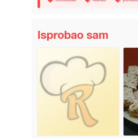
Isprobao sam
 *Liberty*