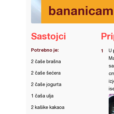
bananicam
Sastojci
Pr
Potrebno je:
U 
Ma
2 čaše brašna
sa
2 čaše šećera
cm
iz
2 čaše jogurta
is
1 čaša ulja
2 kašike kakaoa