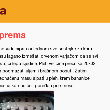
a
iprema
posudu sipati odjednom sve sastojke za koru.
su lagano izmešati drvenom varjačom da se svi
stojci lepo sjedine. Pleh veličine prečnika 20x32
 podmazati uljem i brašnom posuti. Zatim
jednačenu masu sipati u pleh, krem bananice
eći na komadiće i poređati po smesi.