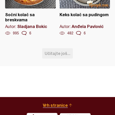
Sočni kolač sa
Keks kolač sa pudingom
breskvama
Sladjana Bokic
Anđela Pavlović
Autor:
Autor:
995
6
482
6
Učitajte još...
Vrh stranice