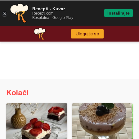
Recepti - Kuvar
Instalirajte
Recepti.com
Besplatna - Google Play
Ulogujte se
Kolači