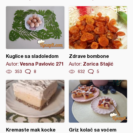
Kuglice sa sladoledom
Zdrave bombone
Vesna Pavlovic 271
Zorica Stajić
Autor:
Autor:
353
8
632
5
Kremaste mak kocke
Griz kolač sa voćem