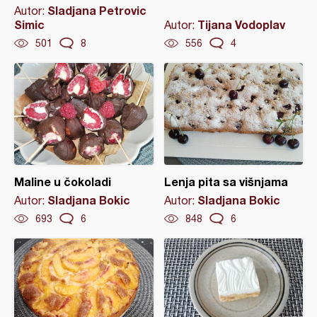
Sladjana Petrovic
Autor:
Simic
Tijana Vodoplav
Autor:
501
8
556
4
Maline u čokoladi
Lenja pita sa višnjama
Sladjana Bokic
Sladjana Bokic
Autor:
Autor:
693
6
848
6