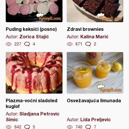
Puding keksići (posno)
Zdravi brownies
Zorica Stajić
Kalina Marić
Autor:
Autor:
227
4
671
2
Plazma-voćni sladoled
Osvežavajuća limunada
kuglof
Sladjana Petrovic
Autor:
Simic
Lida Preljevic
Autor:
642
5
740
7