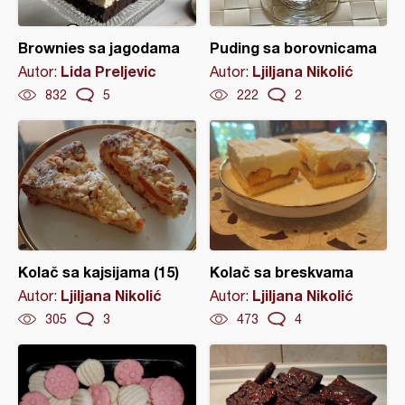
Brownies sa jagodama
Puding sa borovnicama
Lida Preljevic
Ljiljana Nikolić
Autor:
Autor:
832
5
222
2
Kolač sa kajsijama (15)
Kolač sa breskvama
Ljiljana Nikolić
Ljiljana Nikolić
Autor:
Autor:
305
3
473
4