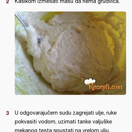
Kašikom izmešati masu da nema grudvica.
U odgovarajučem sudu zagrejati ulje, ruke
pokvasiti vodom, uzimati tanke valjuške
mekanog testa spustati na vrelom ulju.