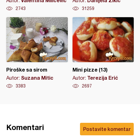
Valentina Milicevic
Danijela Žikić
Autor:
Autor:
2743
31259
Piroške sa sirom
Mini pizze (13)
Suzana Mitic
Terezija Erić
Autor:
Autor:
3383
2697
Komentari
Postavite komentar