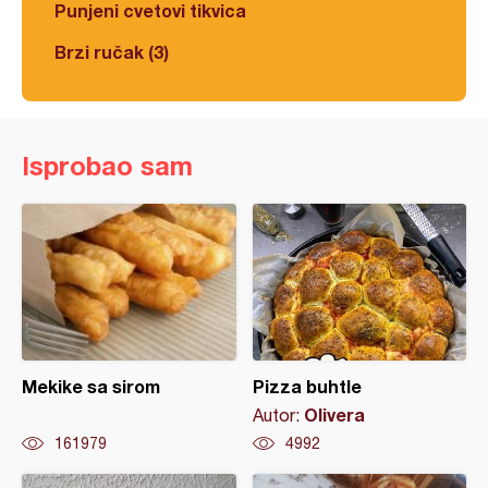
Punjeni cvetovi tikvica
Brzi ručak (3)
Isprobao sam
Mekike sa sirom
Pizza buhtle
Olivera
Autor:
161979
4992