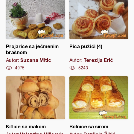
Projarice sa ječmenim
Pica pužići (4)
brašnom
Suzana Mitic
Terezija Erić
Autor:
Autor:
4975
5243
Kiflice sa makom
Rolnice sa sirom