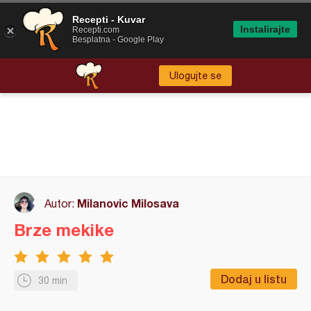
Recepti - Kuvar
Instalirajte
Recepti.com
Besplatna - Google Play
Ulogujte se
Milanovic Milosava
Autor:
Brze mekike
Dodaj u listu
30 min