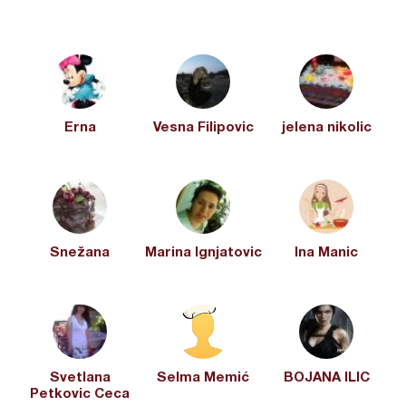
Erna
Vesna Filipovic
jelena nikolic
Snežana
Marina Ignjatovic
Ina Manic
Svetlana
Selma Memić
BOJANA ILIC
Petkovic Ceca