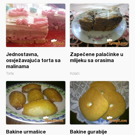
Jednostavna,
Zapečene palačinke u
osvježavajuća torta sa
mlijeku sa orasima
malinama
Torte
Kolači
Bakine urmašice
Bakine gurabije