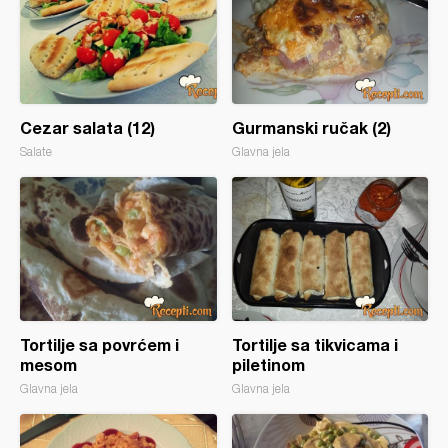
Cezar salata (12)
Gurmanski ručak (2)
Salate
Glavna jela
Tortilje sa povrćem i
Tortilje sa tikvicama i
mesom
piletinom
Glavna jela
Glavna jela