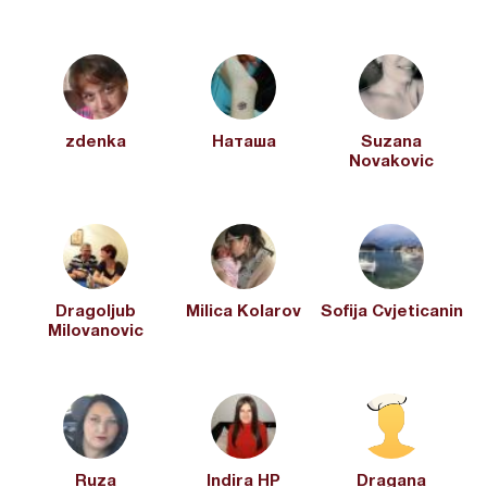
zdenka
Наташа
Suzana
Novakovic
Dragoljub
Milica Kolarov
Sofija Cvjeticanin
Milovanovic
Ruza
Indira HP
Dragana