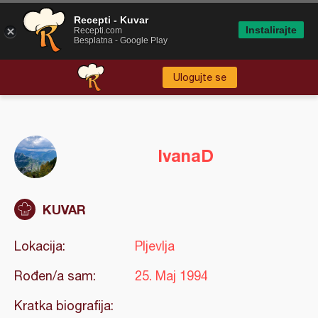
Recepti - Kuvar
Instalirajte
Recepti.com
Besplatna - Google Play
Ulogujte se
IvanaD
KUVAR
Lokacija:
Pljevlja
Rođen/a sam:
25. Maj 1994
Kratka biografija: