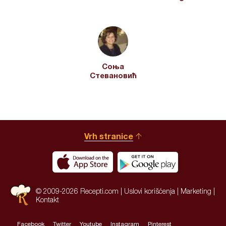
Соња
Стевановић
Vrh stranice
© 2009-2026 Recepti.com |
Uslovi korišćenja
|
Marketing
|
Kontakt
Facebook
Twitter
Youtube
Instagram
Pinterest