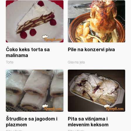
Čoko keks torta sa
Pile na konzervi piva
malinama
Torte
Glavna jela
Štrudlice sa jagodom i
Pita sa višnjama i
plazmom
mlevenim keksom