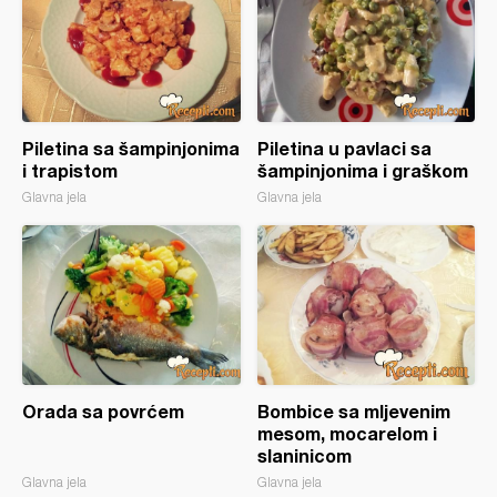
Piletina sa šampinjonima
Piletina u pavlaci sa
i trapistom
šampinjonima i graškom
Glavna jela
Glavna jela
Orada sa povrćem
Bombice sa mljevenim
mesom, mocarelom i
slaninicom
Glavna jela
Glavna jela