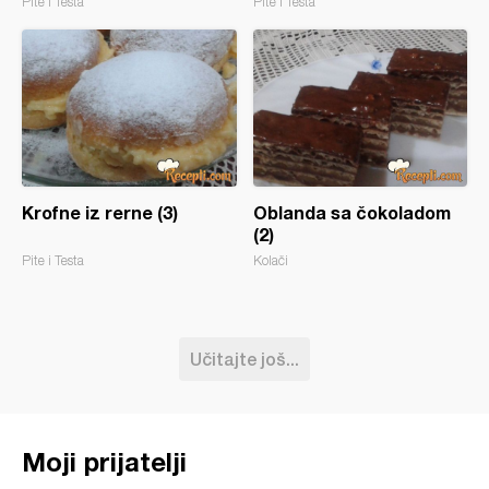
Pite i Testa
Pite i Testa
Krofne iz rerne (3)
Oblanda sa čokoladom
(2)
Pite i Testa
Kolači
Učitajte još...
Moji prijatelji