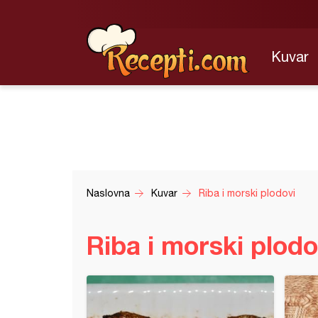
Kuvar
Naslovna
Kuvar
Riba i morski plodovi
Riba i morski plodo
irani štapići orade sa pesto umakom