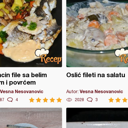
cin file sa belim
Oslić fileti na salatu
m i povrćem
Vesna Nesovanovic
Vesna Nesovanovic
Autor:
87
4
2028
3