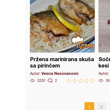
Pržena marinirana skuša
Sočn
sa pirinčem
kesi
Vesna Nesovanovic
Autor:
Autor:
2220
2
26
1
2