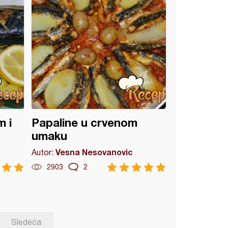
 i
Papaline u crvenom
umaku
Vesna Nesovanovic
Autor:
2903
2
Sledeća