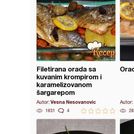
Filetirana orada sa
Orad
kuvanim krompirom i
karamelizovanom
šargarepom
Vesna Nesovanovic
Autor:
Autor:
1831
4
28
e u paradajz sosu