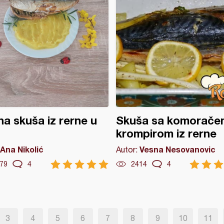
a skuša iz rerne u
Skuša sa komoračem
krompirom iz rerne
Ana Nikolić
Vesna Nesovanovic
Autor:
79
4
2414
4
3
4
5
6
7
8
9
10
11