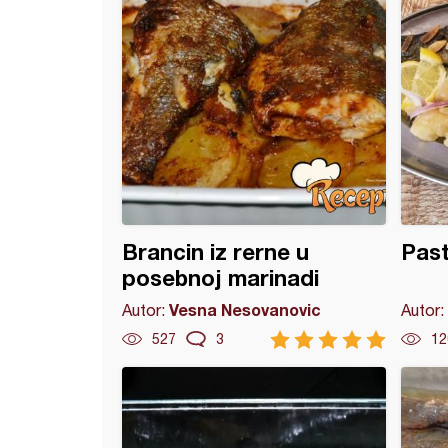
Brancin iz rerne u
Pas
posebnoj marinadi
Vesna Nesovanovic
Autor:
Autor:
527
3
12
 soma iz rerne