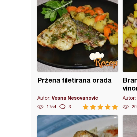
Pržena filetirana orada
Bran
vino
Vesna Nesovanovic
Autor:
Autor:
1754
3
20
ine u crvenom umaku