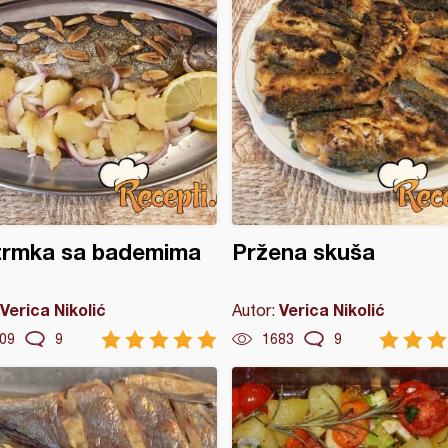
trmka sa bademima
Pržena skuša
Verica Nikolić
Verica Nikolić
Autor:
09
9
1683
9