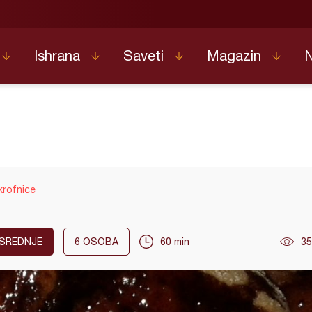
Ishrana
Saveti
Magazin
krofnice
SREDNJE
6
OSOBA
60 min
35