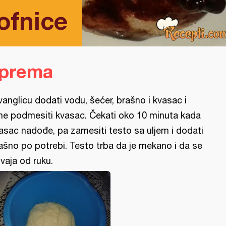
ofnice
iprema
vanglicu dodati vodu, šećer, brašno i kvasac i
me podmesiti kvasac. Čekati oko 10 minuta kada
asac nadođe, pa zamesiti testo sa uljem i dodati
ašno po potrebi. Testo trba da je mekano i da se
vaja od ruku.