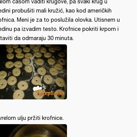
lom čašom vaditi krugove, pa svaki krug u
edini probušiti mali kružić, kao kod američkih
ofnica. Meni je za to poslužila olovka. Utisnem u
edinu pa izvadim testo. Krofnice pokriti krpom i
taviti da odmaraju 30 minuta.
vrelom ulju pržiti krofnice.