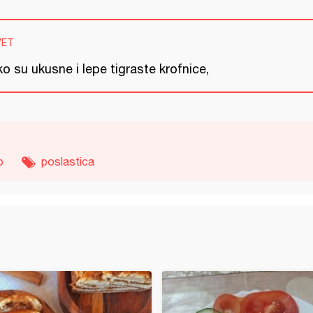
VET
o su ukusne i lepe tigraste krofnice,
o
poslastica