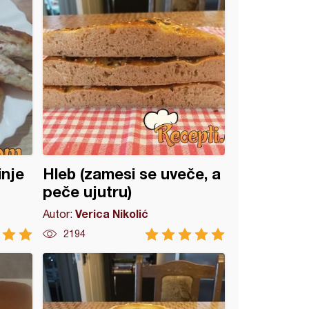
inje
Hleb (zamesi se uveče, a
peče ujutru)
Verica Nikolić
Autor:
2194