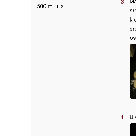
Ma
500 ml ulja
sr
kr
sr
os
U 