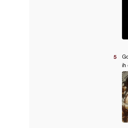
Go
ih