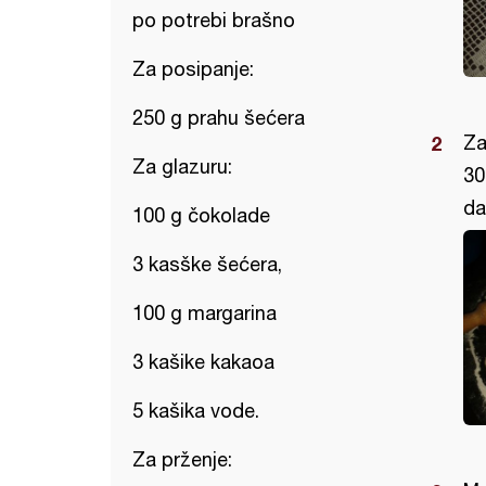
po potrebi brašno
Za posipanje:
250 g prahu šećera
Za
Za glazuru:
30
da
100 g čokolade
3 kasške šećera,
100 g margarina
3 kašike kakaoa
5 kašika vode.
Za prženje: