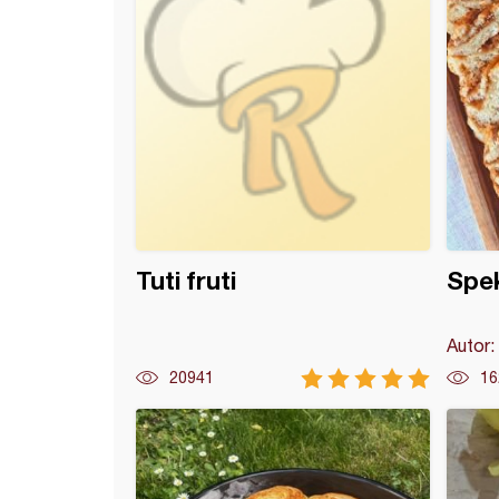
Tuti fruti
Spe
Autor:
20941
16
 kolač sa mašću