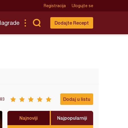
Registracija
Ulogujte se
Nagrade
Dodajte Recept
Dodaj u listu
83
Najnoviji
Najpopularniji