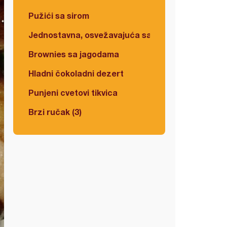
Pužići sa sirom
Jednostavna, osvežavajuća salata
Brownies sa jagodama
Hladni čokoladni dezert
Punjeni cvetovi tikvica
Brzi ručak (3)