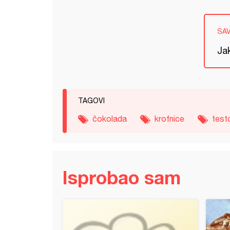
SA
Jak
TAGOVI
čokolada
krofnice
test
Isprobao sam
(zamesi se uveče, a peče ujutru)