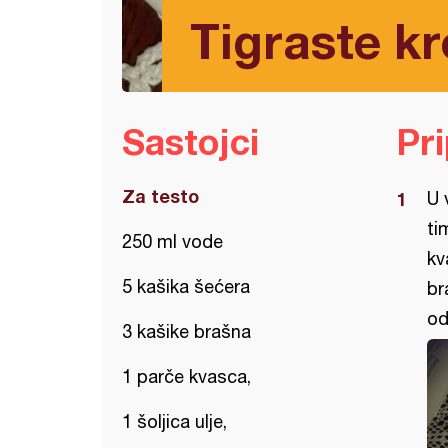
Tigraste kr
Sastojci
Pr
Za testo
U 
ti
250 ml vode
kv
5 kašika šećera
br
od
3 kašike brašna
1 parče kvasca,
1 šoljica ulje,