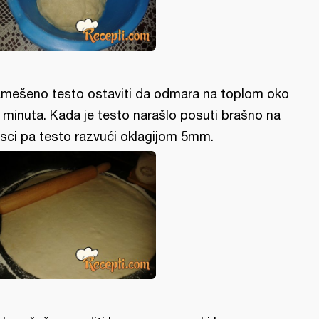
mešeno testo ostaviti da odmara na toplom oko
 minuta. Kada je testo narašlo posuti brašno na
sci pa testo razvući oklagijom 5mm.