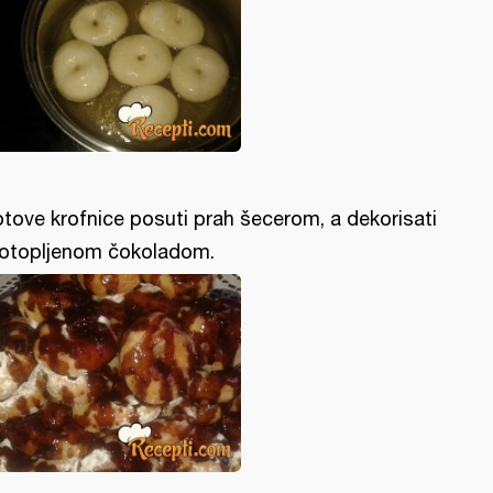
tove krofnice posuti prah šecerom, a dekorisati
 otopljenom čokoladom.