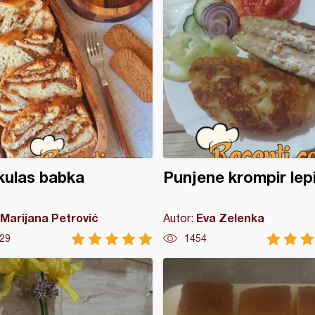
kulas babka
Punjene krompir lep
Marijana Petrović
Eva Zelenka
Autor:
29
1454