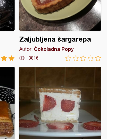
Zaljubljena šargarepa
Čokoladna Popy
Autor:
3816