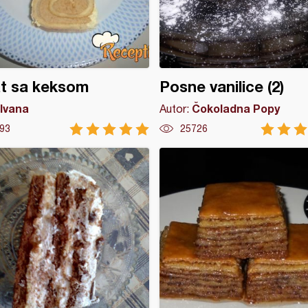
t sa keksom
Posne vanilice (2)
Ivana
Čokoladna Popy
Autor:
93
25726