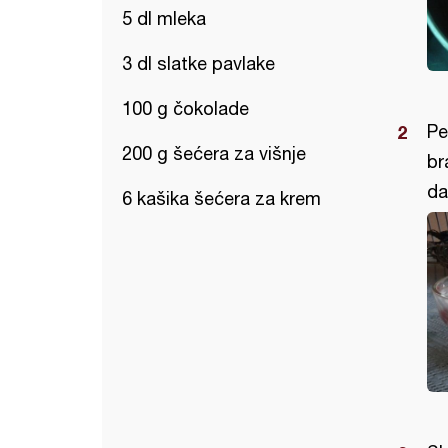
5 dl mleka
3 dl slatke pavlake
100 g čokolade
Pe
200 g šećera za višnje
br
da
6 kašika šećera za krem