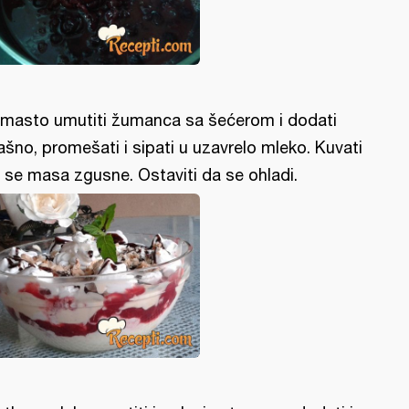
masto umutiti žumanca sa šećerom i dodati
ašno, promešati i sipati u uzavrelo mleko. Kuvati
 se masa zgusne. Ostaviti da se ohladi.