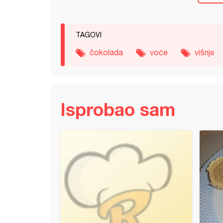
TAGOVI
čokolada
voće
višnje
Isprobao sam
bljena šargarepa