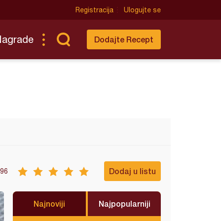
Registracija
Ulogujte se
Nagrade
Dodajte Recept
Dodaj u listu
96
Najnoviji
Najpopularniji