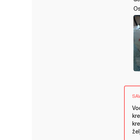
Os
SA
Voć
kre
kr
žel