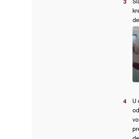
Sl
kr
de
U 
od
vo
pr
de