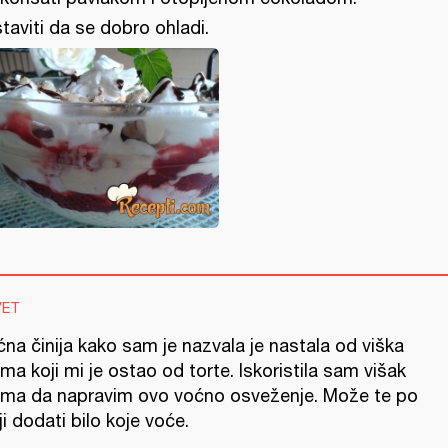
taviti da se dobro ohladi.
VET
na činija kako sam je nazvala je nastala od viška
ma koji mi je ostao od torte. Iskoristila sam višak
ema da napravim ovo voćno osveženje. Može te po
ji dodati bilo koje voće.