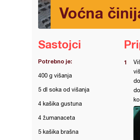
Voćna činij
Sastojci
Pr
Potrebno je:
Vi
vi
400 g višanja
do
5 dl soka od višanja
do
ko
4 kašika gustuna
4 žumanaceta
5 kašika brašna