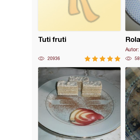
Tuti fruti
Rola
Autor:
20936
58
ita sa jagodama