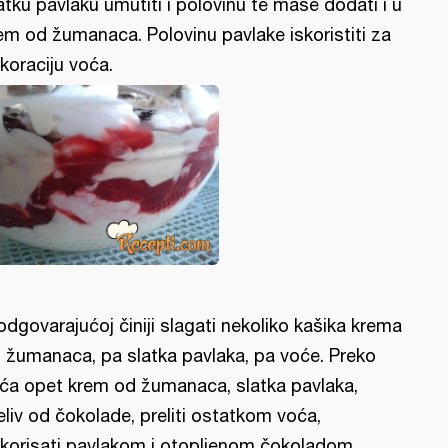
atku pavlaku umutiti i polovinu te mase dodati i u
em od žumanaca. Polovinu pavlake iskoristiti za
koraciju voća.
odgovarajućoj činiji slagati nekoliko kašika krema
 žumanaca, pa slatka pavlaka, pa voće. Preko
ća opet krem od žumanaca, slatka pavlaka,
eliv od čokolade, preliti ostatkom voća,
korisati pavlakom i otopljenom čokoladom.