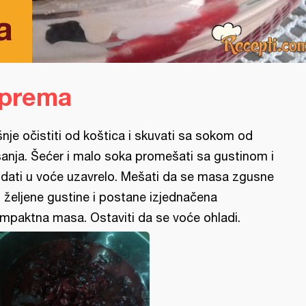
a
iprema
šnje očistiti od koštica i skuvati sa sokom od
šanja. Šećer i malo soka promešati sa gustinom i
dati u voće uzavrelo. Mešati da se masa zgusne
 željene gustine i postane izjednačena
mpaktna masa. Ostaviti da se voće ohladi.