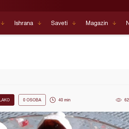
Ishrana
Saveti
Magazin
LAKO
0
OSOBA
40 min
62