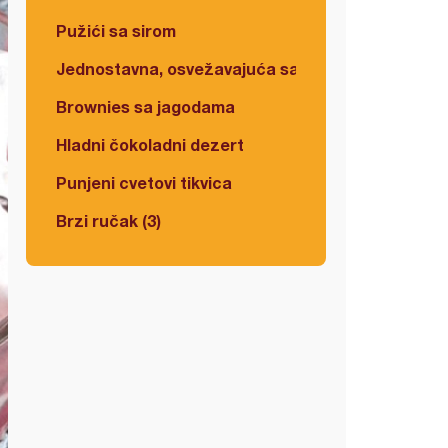
Pužići sa sirom
Jednostavna, osvežavajuća salata
Brownies sa jagodama
Hladni čokoladni dezert
Punjeni cvetovi tikvica
Brzi ručak (3)