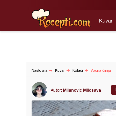
Kuvar
Naslovna
Kuvar
Kolači
Voćna činija
Milanovic Milosava
Autor: