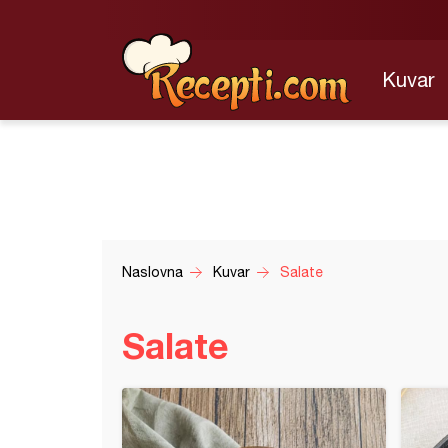
Kuvar
Naslovna
Kuvar
Salate
Salate
avajuća salata od krastavca sa sirom i tostiranim susamom