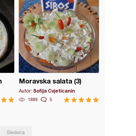
m
Moravska salata (3)
Sofija Cvjeticanin
Autor:
1889
5
Sledeća