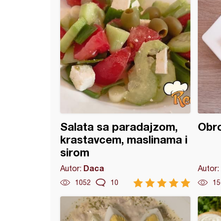
Salata sa paradajzom,
Obro
krastavcem, maslinama i
sirom
Daca
Autor:
Autor:
1052
10
15
a salata