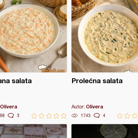
na salata
Prolećna salata
Olivera
Olivera
Autor:
98
3
1743
4