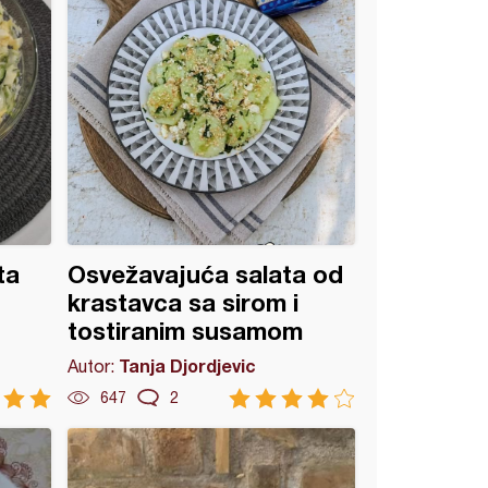
ta
Osvežavajuća salata od
krastavca sa sirom i
tostiranim susamom
Tanja Djordjevic
Autor:
647
2