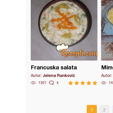
Francuska salata
Mimo
Jelena Ranković
Autor:
Autor:
1307
4
14
1
2