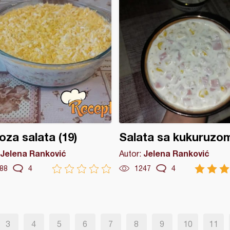
za salata (19)
Salata sa kukuruzo
Jelena Ranković
Jelena Ranković
Autor:
88
4
1247
4
3
4
5
6
7
8
9
10
11