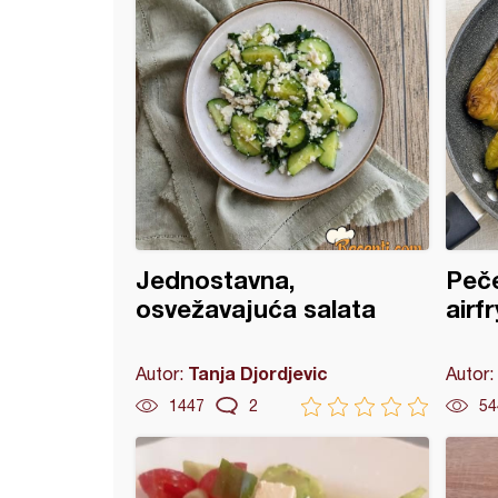
Jednostavna,
Peče
osvežavajuća salata
airf
Tanja Djordjevic
Autor:
Autor:
1447
2
54
a sa tikvicama i pečenim paprikama