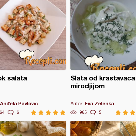
k salata
Slata od krastavaca
mirodjijom
Anđela Pavlović
Eva Zelenka
Autor:
64
6
965
5