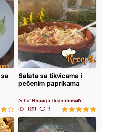
 sa
Salata sa tikvicama i
pečenim paprikama
Верица Познановић
Autor:
1251
6