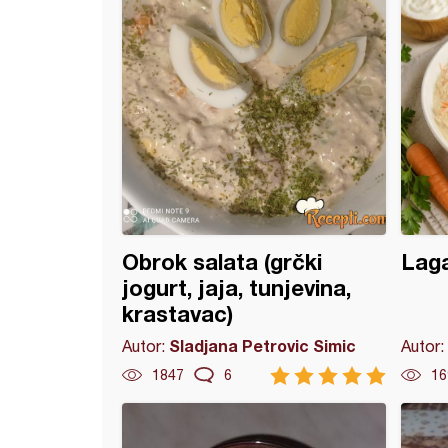
Obrok salata (grčki
Laga
jogurt, jaja, tunjevina,
krastavac)
Sladjana Petrovic Simic
Autor:
Autor:
1847
6
16
ska salata (3)