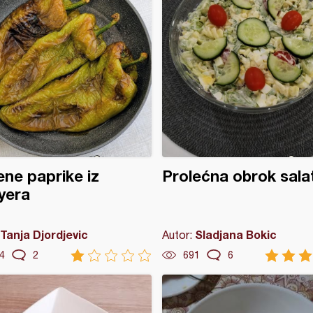
ne paprike iz
Prolećna obrok sala
ryera
Tanja Djordjevic
Sladjana Bokic
Autor:
4
2
691
6