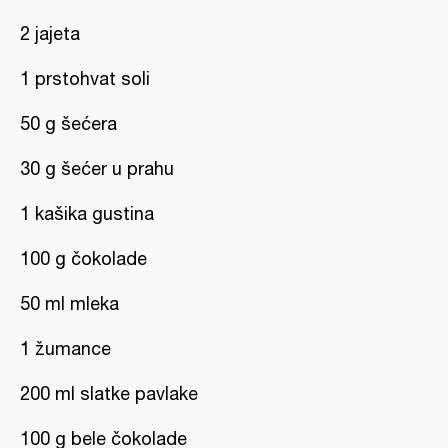
2 jajeta
1 prstohvat soli
50 g šećera
30 g šećer u prahu
1 kašika gustina
100 g čokolade
50 ml mleka
1 žumance
200 ml slatke pavlake
100 g bele čokolade