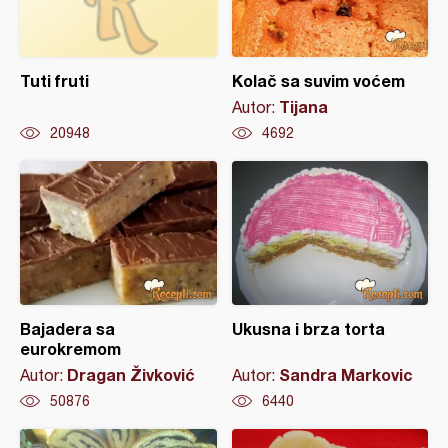
Tuti fruti
Kolač sa suvim voćem
Tijana
Autor:
20948
4692
Bajadera sa
Ukusna i brza torta
eurokremom
Dragan Živković
Sandra Markovic
Autor:
Autor:
50876
6440