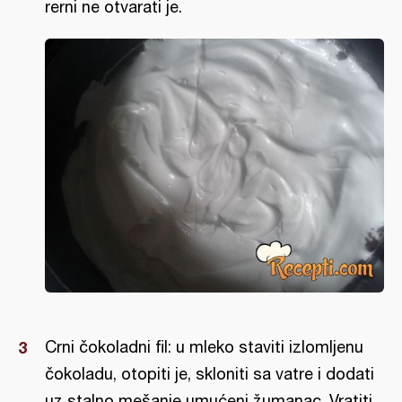
rerni ne otvarati je.
Crni čokoladni fil: u mleko staviti izlomljenu
čokoladu, otopiti je, skloniti sa vatre i dodati
uz stalno mešanje umućeni žumanac. Vratiti