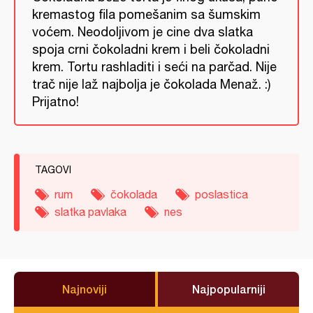
kremastog fila pomešanim sa šumskim
voćem. Neodoljivom je cine dva slatka
spoja crni čokoladni krem i beli čokoladni
krem. Tortu rashladiti i seći na parčad. Nije
trač nije laž najbolja je čokolada Menaž. :)
Prijatno!
TAGOVI
rum
čokolada
poslastica
slatka pavlaka
nes
Najnoviji
Najpopularniji