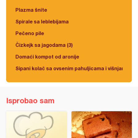
Plazma šnite
Spirale sa leblebijama
Pečeno pile
Čizkejk sa jagodama (3)
Domaći kompot od aronije
Sipani kolač sa ovsenim pahuljicama i višnjama
Isprobao sam