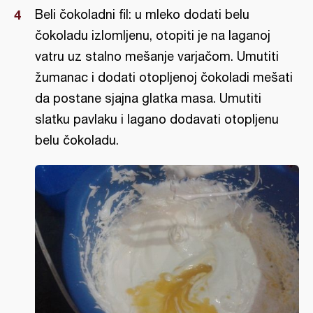
Beli čokoladni fil: u mleko dodati belu
čokoladu izlomljenu, otopiti je na laganoj
vatru uz stalno mešanje varjačom. Umutiti
žumanac i dodati otopljenoj čokoladi mešati
da postane sjajna glatka masa. Umutiti
slatku pavlaku i lagano dodavati otopljenu
belu čokoladu.