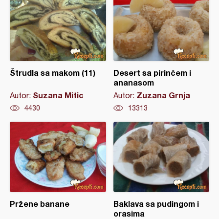
Štrudla sa makom (11)
Desert sa pirinčem i
ananasom
Suzana Mitic
Zuzana Grnja
Autor:
Autor:
4430
13313
Pržene banane
Baklava sa pudingom i
orasima