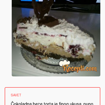
SAVET
Čokoladna beze torta je finog ukusa, puno