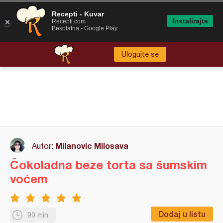
Recepti - Kuvar
Instalirajte
Recepti.com
Besplatna - Google Play
Ulogujte se
Milanovic Milosava
Autor:
Čokoladna beze torta sa šumskim
voćem
Dodaj u listu
90 min