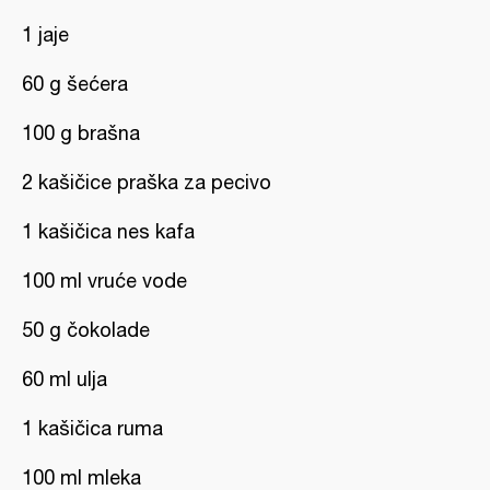
1 jaje
60 g šećera
100 g brašna
2 kašičice praška za pecivo
1 kašičica nes kafa
100 ml vruće vode
50 g čokolade
60 ml ulja
1 kašičica ruma
100 ml mleka