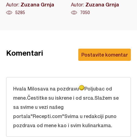
Zuzana Grnja
Zuzana Grnja
Autor:
Autor:
5285
7050
Komentari
Postavite komentar
Hvala Milosava na pozdravu
Poljubac od
mene.Čestitke su iskrene i od srca.Slažem se
sa svime u vezi našeg
portala"Recepti.com"Svima u redakciji puno
pozdrava od mene kao i svim kulinarkama.