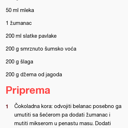
50 ml mleka
1 žumanac
200 ml slatke pavlake
200 g smrznuto šumsko voća
200 g šlaga
200 g džema od jagoda
Priprema
Čokoladna kora: odvojiti belanac posebno ga
umutiti sa šećerom pa dodati žumanac i
mutiti mikserom u penastu masu. Dodati