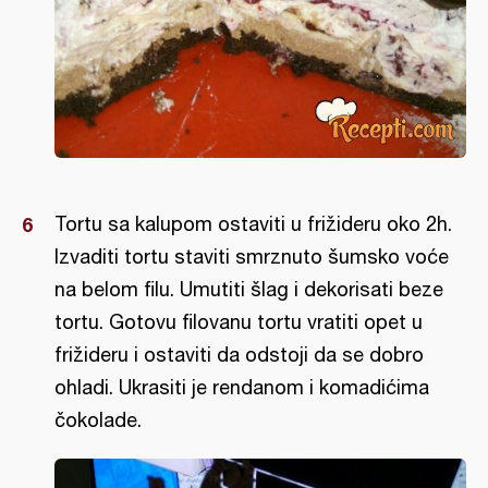
Tortu sa kalupom ostaviti u frižideru oko 2h.
Izvaditi tortu staviti smrznuto šumsko voće
na belom filu. Umutiti šlag i dekorisati beze
tortu. Gotovu filovanu tortu vratiti opet u
frižideru i ostaviti da odstoji da se dobro
ohladi. Ukrasiti je rendanom i komadićima
čokolade.