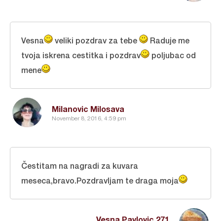
Vesna
veliki pozdrav za tebe
Raduje me
tvoja iskrena cestitka i pozdrav
poljubac od
mene
Milanovic Milosava
November 8, 2016, 4:59 pm
Čestitam na nagradi za kuvara
meseca,bravo.Pozdravljam te draga moja
Vesna Pavlovic 271