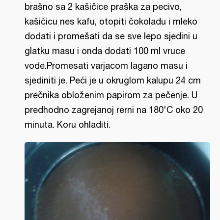
brašno sa 2 kašičice praška za pecivo,
kašičicu nes kafu, otopiti čokoladu i mleko
dodati i promešati da se sve lepo sjedini u
glatku masu i onda dodati 100 ml vruce
vode.Promesati varjacom lagano masu i
sjediniti je. Peći je u okruglom kalupu 24 cm
prečnika obloženim papirom za pečenje. U
predhodno zagrejanoj rerni na 180'C oko 20
minuta. Koru ohladiti.