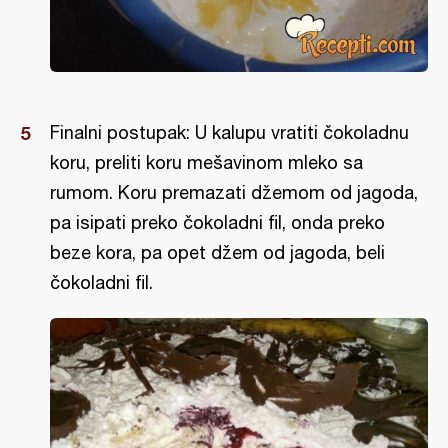
Finalni postupak: U kalupu vratiti čokoladnu
koru, preliti koru mešavinom mleko sa
rumom. Koru premazati džemom od jagoda,
pa isipati preko čokoladni fil, onda preko
beze kora, pa opet džem od jagoda, beli
čokoladni fil.