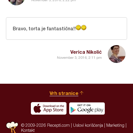
November 3, 2016, 2:22 pm
Bravo, torta je fantastična!!
Verica Nikolić
November 3, 2016, 2:11 pm
Vrh stranice
© 2009-2026 Recepti.com |
Uslovi korišćenja
|
Marketing
|
Kontakt