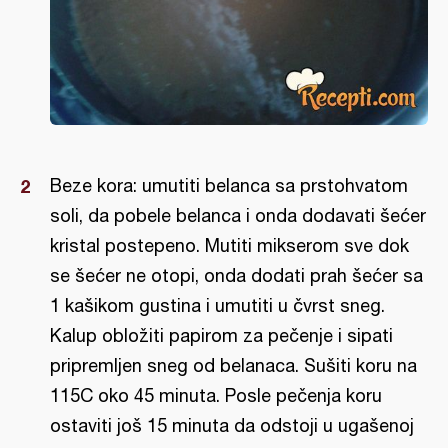
Beze kora: umutiti belanca sa prstohvatom
soli, da pobele belanca i onda dodavati šećer
kristal postepeno. Mutiti mikserom sve dok
se šećer ne otopi, onda dodati prah šećer sa
1 kašikom gustina i umutiti u čvrst sneg.
Kalup obložiti papirom za pečenje i sipati
pripremljen sneg od belanaca. Sušiti koru na
115C oko 45 minuta. Posle pečenja koru
ostaviti još 15 minuta da odstoji u ugašenoj