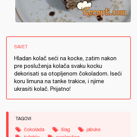
SAVET
Hladan kolač seći na kocke, zatim nakon
pre posluženja kolača svaku kocku
dekorisati sa otopljenom čokoladom. Iseći
koru limuna na tanke trakice, i njime
ukrasiti kolač. Prijatno!
TAGOVI
čokolada
šlag
jabuke
tufahije
poslastica