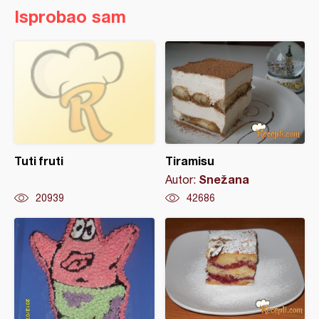
Isprobao sam
Tuti fruti
Tiramisu
Snežana
Autor:
20939
42686