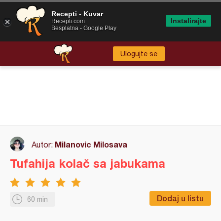
Recepti - Kuvar
Instalirajte
Recepti.com
Besplatna - Google Play
Ulogujte se
Milanovic Milosava
Autor:
Tufahija kolač sa jabukama
Dodaj u listu
60 min