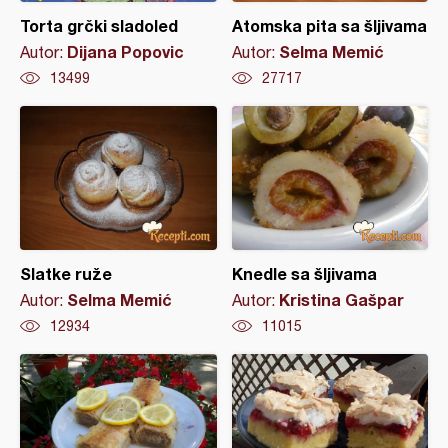
Torta grčki sladoled
Atomska pita sa šljivama
Dijana Popovic
Selma Memić
Autor:
Autor:
13499
27717
Slatke ruže
Knedle sa šljivama
Selma Memić
Kristina Gašpar
Autor:
Autor:
12934
11015