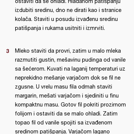
ostaviti da se ohladi. Hladanom patišpanju
izdubiti sredinu, dno ne dirati kao i stranice
kolača. Staviti u posudu izvađenu sredinu
patišpanja i rukama usitniti i izmrviti.
Mleko staviti da provri, zatim u malo mleka
razmutiti gustin, mešavinu pudinga od vanile
sa šećerom. Kuvati na laganij temperaturi uz
neprekidno mešanje varjačom dok se fil ne
zgusne. U vrelu masu fila odmah staviti
margarin, mešati varjačom i sjediniti u finu
kompaktnu masu. Gotov fil pokriti prozirnom
folijom i ostaviti da se malo ohladi. Zatim
topao fil od vanile spojiti sa izvađenom
sredinom patišpanja. Varjačom lagano