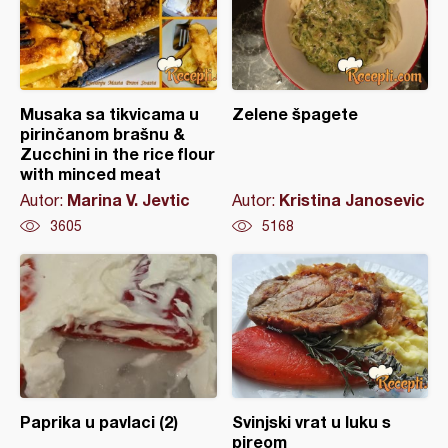
Musaka sa tikvicama u
Zelene špagete
pirinčanom brašnu &
Zucchini in the rice flour
with minced meat
Marina V. Jevtic
Kristina Janosevic
Autor:
Autor:
3605
5168
Paprika u pavlaci (2)
Svinjski vrat u luku s
pireom