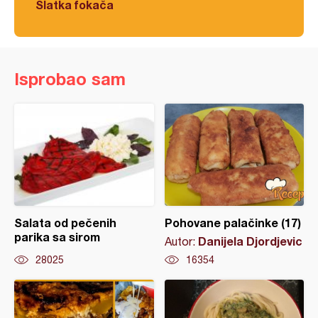
Slatka fokača
Isprobao sam
Salata od pečenih
Pohovane palačinke (17)
parika sa sirom
Danijela Djordjevic
Autor:
28025
16354