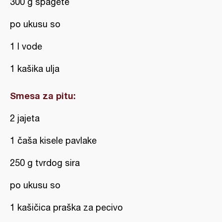
300 g špagete
po ukusu so
1 l vode
1 kašika ulja
Smesa za pitu:
2 jajeta
1 čaša kisele pavlake
250 g tvrdog sira
po ukusu so
1 kašičica praška za pecivo