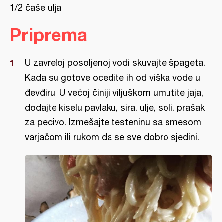
1/2 čaše ulja
Priprema
U zavreloj posoljenoj vodi skuvajte špageta.
Kada su gotove ocedite ih od viška vode u
đevđiru. U većoj činiji viljuškom umutite jaja,
dodajte kiselu pavlaku, sira, ulje, soli, prašak
za pecivo. Izmešajte testeninu sa smesom
varjačom ili rukom da se sve dobro sjedini.