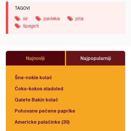
TAGOVI
sir
pavlaka
pita
špageti
Najnoviji
Najpopularniji
Šne-nokle kolač
Čoko-kokos sladoled
Galete Bakin kolač
Pohovane pečene paprike
Americke palačinke (30)