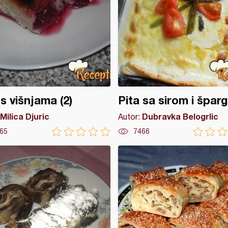
 s višnjama (2)
Pita sa sirom i špar
Milica Djuric
Dubravka Belogrlic
Autor:
65
7466