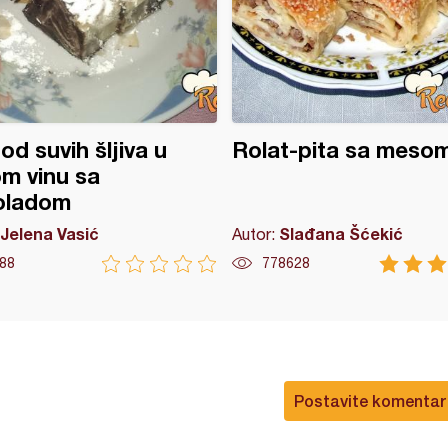
 od suvih šljiva u
Rolat-pita sa meso
m vinu sa
oladom
Jelena Vasić
Slađana Šćekić
Autor:
88
778628
Postavite komentar