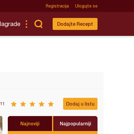
Registracija
Ulogujte se
Nagrade
Dodajte Recept
Dodaj u listu
11
Najnoviji
Najpopularniji