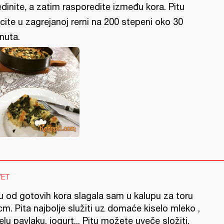
edinite, a zatim rasporedite između kora. Pitu
cite u zagrejanoj rerni na 200 stepeni oko 30
nuta.
VET
tu od gotovih kora slagala sam u kalupu za toru
m. Pita najbolje služiti uz domaće kiselo mleko ,
elu pavlaku, jogurt... Pitu možete uveče složiti,