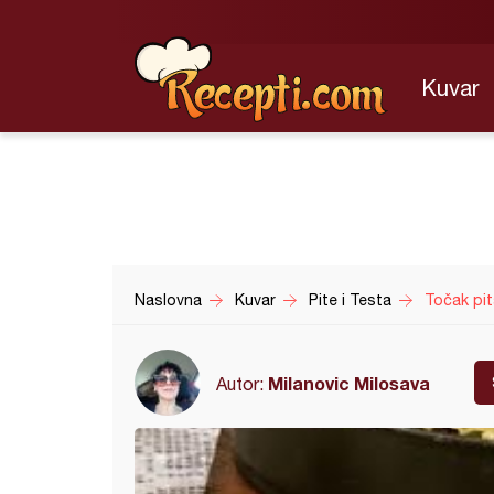
Kuvar
Naslovna
Kuvar
Pite i Testa
Točak pit
Milanovic Milosava
Autor: