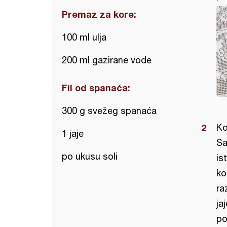
Premaz za kore:
100 ml ulja
200 ml gazirane vode
Fil od spanaća:
300 g svežeg spanaća
Ko
1 jaje
Sa
po ukusu soli
is
ko
ra
ja
po