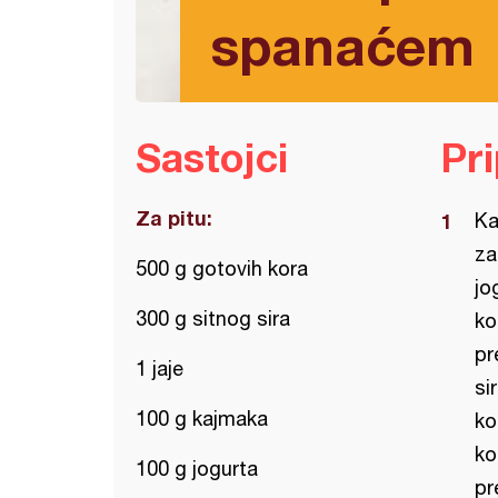
spanaćem
Sastojci
Pr
Za pitu:
Ka
za
500 g gotovih kora
jo
300 g sitnog sira
ko
pr
1 jaje
si
100 g kajmaka
ko
ko
100 g jogurta
pr