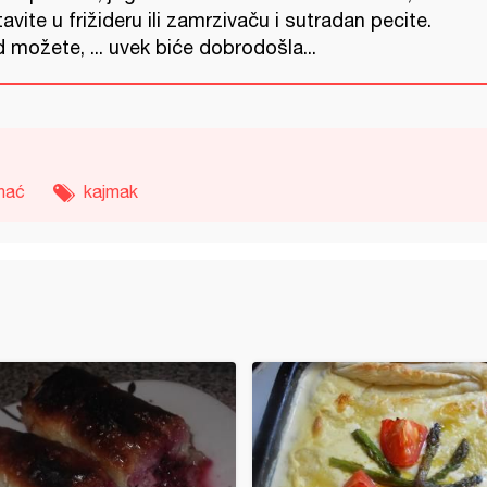
avite u frižideru ili zamrzivaču i sutradan pecite.
 možete, ... uvek biće dobrodošla...
nać
kajmak