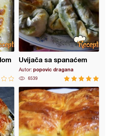
glom
Uvijača sa spanaćem
popovic dragana
Autor:
6539