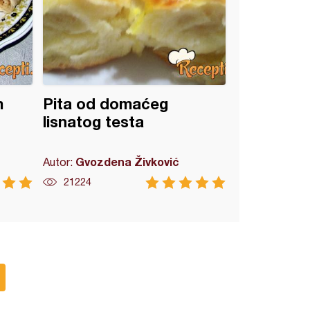
m
Pita od domaćeg
lisnatog testa
Gvozdena Živković
Autor:
21224