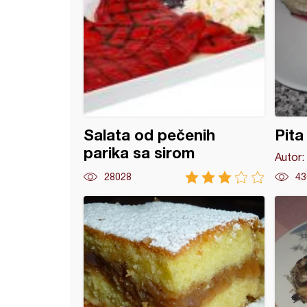
Salata od pečenih
Pita
parika sa sirom
Autor:
28028
43
od domaćeg lisnatog testa