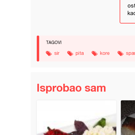
ost
kad
TAGOVI
sir
pita
kore
spa
Isprobao sam
ča sa spanaćem