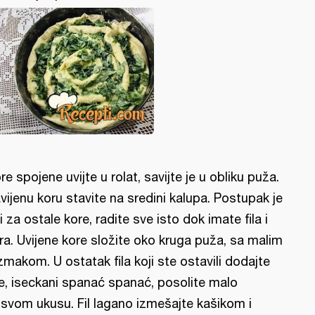
re spojene uvijte u rolat, savijte je u obliku puža.
vijenu koru stavite na sredini kalupa. Postupak je
ti za ostale kore, radite sve isto dok imate fila i
ra. Uvijene kore složite oko kruga puža, sa malim
zmakom. U ostatak fila koji ste ostavili dodajte
je, iseckani spanać spanać, posolite malo
svom ukusu. Fil lagano izmešajte kašikom i