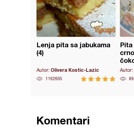
Lenja pita sa jabukama
Pita
(4)
crno
čok
Olivera Kostic-Lazic
Autor:
Autor:
1162605
89
Komentari