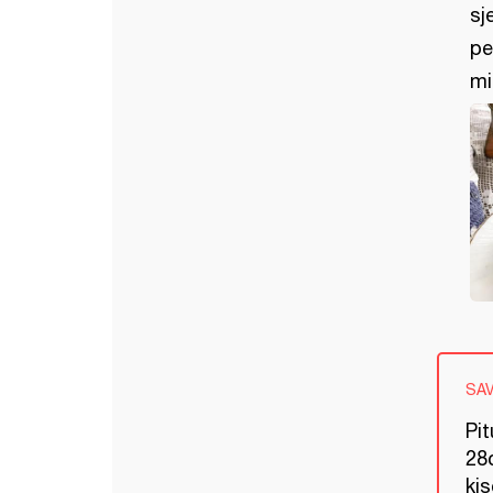
sj
pe
mi
SA
Pi
28c
kis