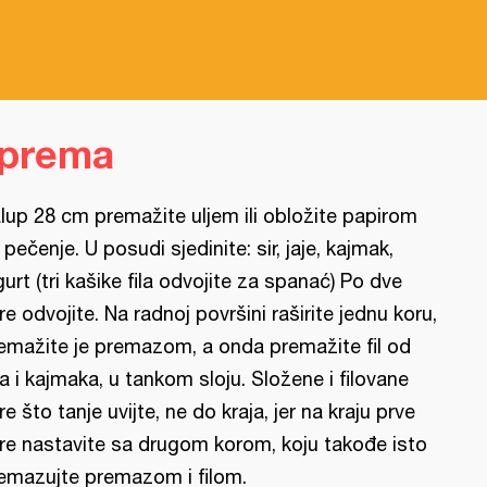
iprema
lup 28 cm premažite uljem ili obložite papirom
 pečenje. U posudi sjedinite: sir, jaje, kajmak,
gurt (tri kašike fila odvojite za spanać) Po dve
re odvojite. Na radnoj površini raširite jednu koru,
emažite je premazom, a onda premažite fil od
ra i kajmaka, u tankom sloju. Složene i filovane
re što tanje uvijte, ne do kraja, jer na kraju prve
re nastavite sa drugom korom, koju takođe isto
emazujte premazom i filom.