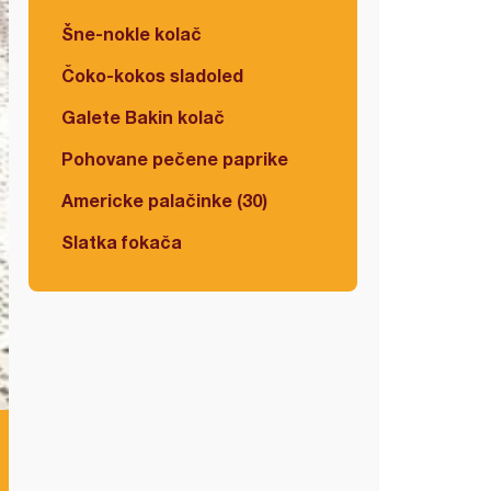
Šne-nokle kolač
Čoko-kokos sladoled
Galete Bakin kolač
Pohovane pečene paprike
Americke palačinke (30)
Slatka fokača