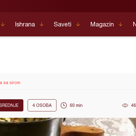
Ishrana
Saveti
Magazin
a sa sirom
SREDNJE
4
OSOBA
60 min
46