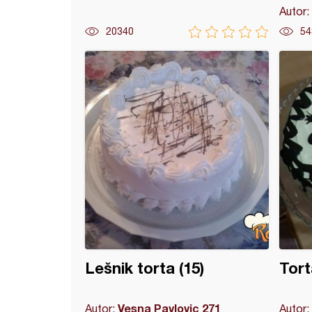
Autor:
20340
54
adna Menaž sa malinama
Lešnik torta (15)
Tort
Vesna Pavlovic 271
Autor:
Autor: