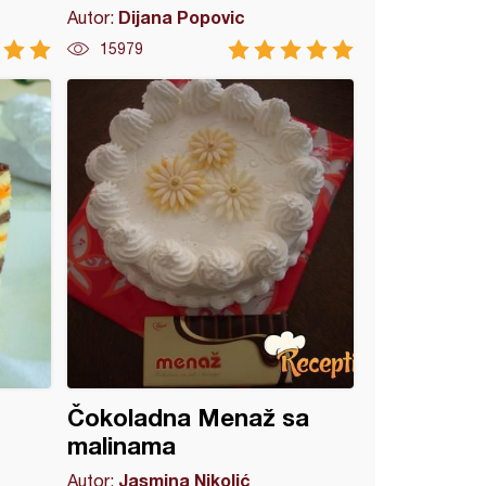
Dijana Popovic
Autor:
15979
Čokoladna Menaž sa
malinama
Jasmina Nikolić
Autor: