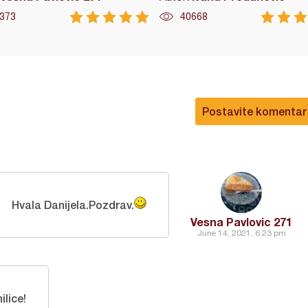
373
40668
Postavite komentar
Hvala Danijela.Pozdrav.
Vesna Pavlovic 271
June 14, 2021, 6:23 pm
ilice!