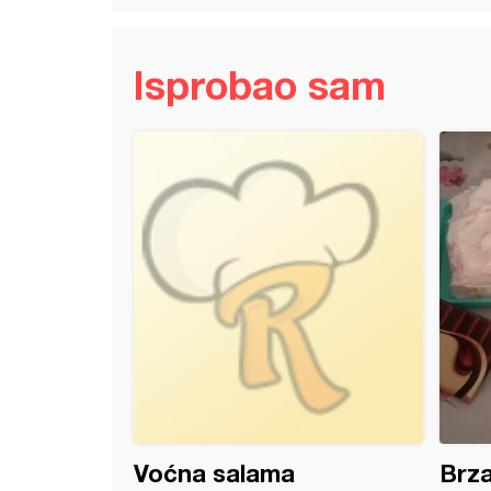
Isprobao sam
kugle
Voćna salama
Brza