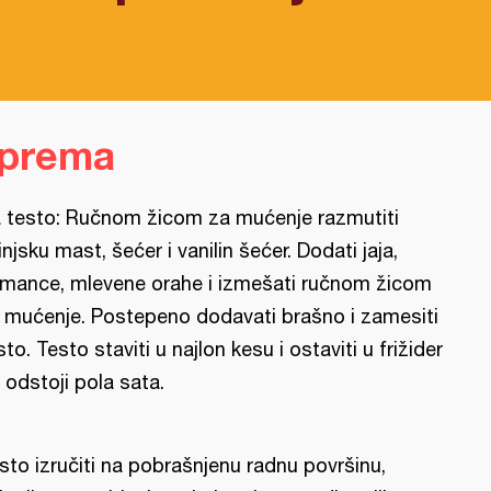
iprema
 testo: Ručnom žicom za mućenje razmutiti
injsku mast, šećer i vanilin šećer. Dodati jaja,
mance, mlevene orahe i izmešati ručnom žicom
 mućenje. Postepeno dodavati brašno i zamesiti
sto. Testo staviti u najlon kesu i ostaviti u frižider
 odstoji pola sata.
sto izručiti na pobrašnjenu radnu površinu,