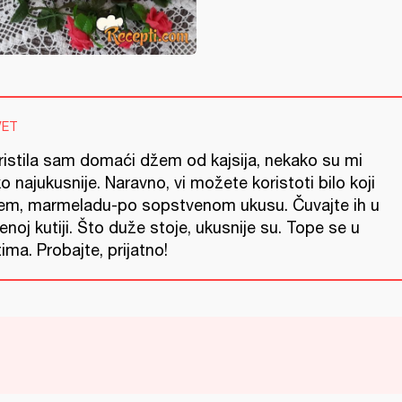
VET
ristila sam domaći džem od kajsija, nekako su mi
o najukusnije. Naravno, vi možete koristoti bilo koji
em, marmeladu-po sopstvenom ukusu. Čuvajte ih u
enoj kutiji. Što duže stoje, ukusnije su. Tope se u
ima. Probajte, prijatno!