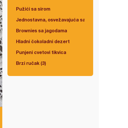
Pužići sa sirom
Jednostavna, osvežavajuća salata
Brownies sa jagodama
Hladni čokoladni dezert
Punjeni cvetovi tikvica
Brzi ručak (3)