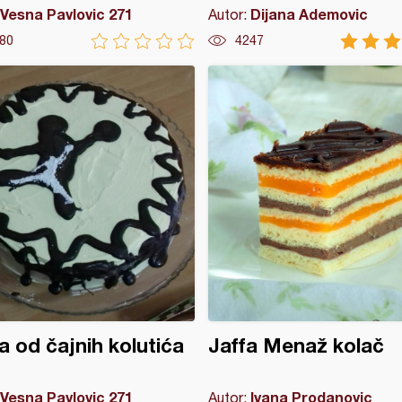
Vesna Pavlovic 271
Dijana Ademovic
Autor:
80
4247
a od čajnih kolutića
Jaffa Menaž kolač
Vesna Pavlovic 271
Ivana Prodanovic
Autor: