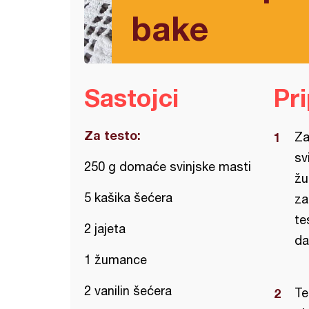
bake
Sastojci
Pr
Za testo:
Za
sv
250 g domaće svinjske masti
žu
5 kašika šećera
za
te
2 jajeta
da
1 žumance
2 vanilin šećera
Te