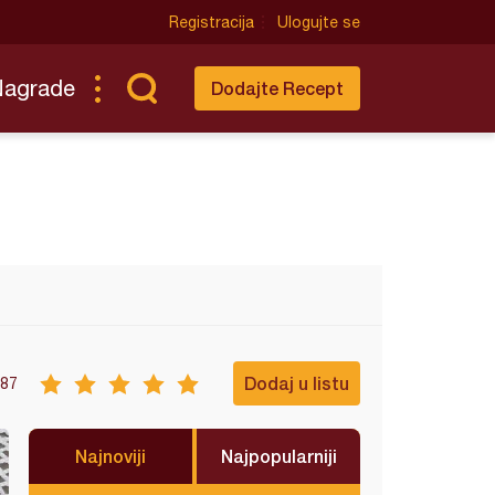
Registracija
Ulogujte se
Nagrade
Dodajte Recept
Dodaj u listu
87
Najnoviji
Najpopularniji