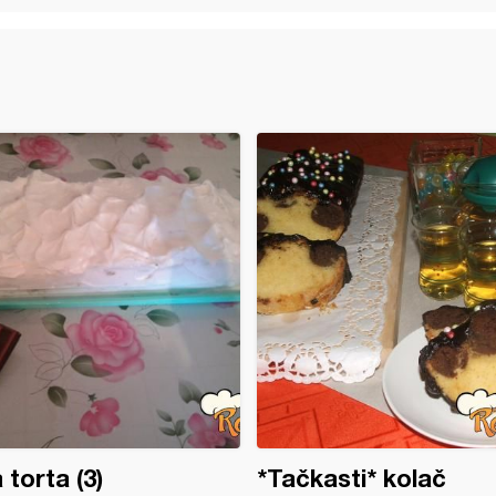
 torta (3)
*Tačkasti* kolač