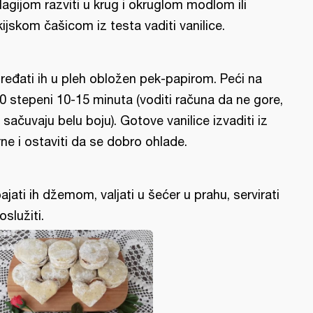
lagijom razviti u krug i okruglom modlom ili
kijskom čašicom iz testa vaditi vanilice.
ređati ih u pleh obložen pek-papirom. Peći na
0 stepeni 10-15 minuta (voditi računa da ne gore,
 sačuvaju belu boju). Gotove vanilice izvaditi iz
rne i ostaviti da se dobro ohlade.
ajati ih džemom, valjati u šećer u prahu, servirati
oslužiti.