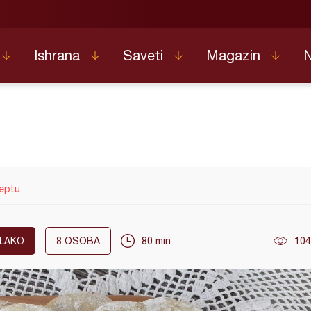
Ishrana
Saveti
Magazin
ceptu
LAKO
8
OSOBA
80 min
104