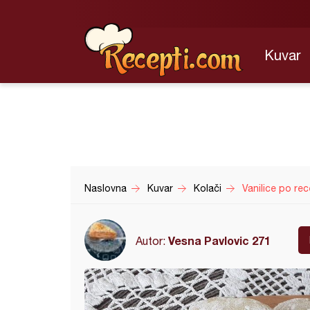
Kuvar
Naslovna
Kuvar
Kolači
Vanilice po re
Vesna Pavlovic 271
Autor: