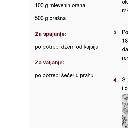
ok
100 g mlevenih oraha
ra
500 g brašna
Po
Za spajanje:
18
po potrebi džem od kajsija
da
re
Za valjanje:
po potrebi šećer u prahu
Sp
i p