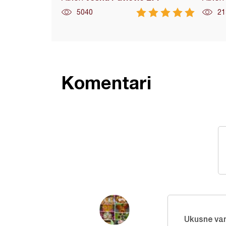
5040
21
Komentari
Ukusne van