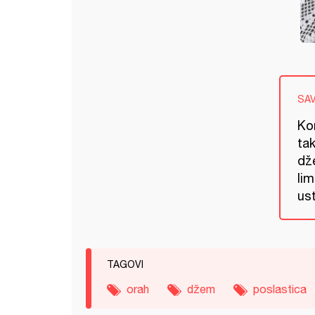
SA
Ko
tak
dž
lim
ust
TAGOVI
orah
džem
poslastica