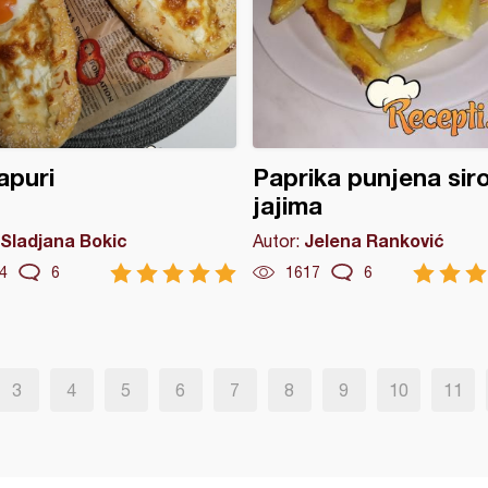
apuri
Paprika punjena sir
jajima
Sladjana Bokic
Jelena Ranković
Autor:
4
6
1617
6
3
4
5
6
7
8
9
10
11