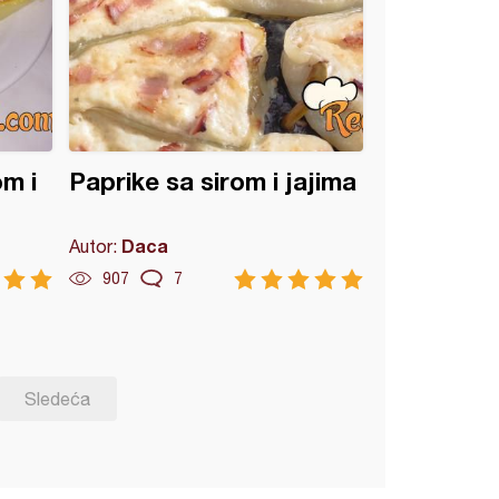
om i
Paprike sa sirom i jajima
Daca
Autor:
907
7
Sledeća