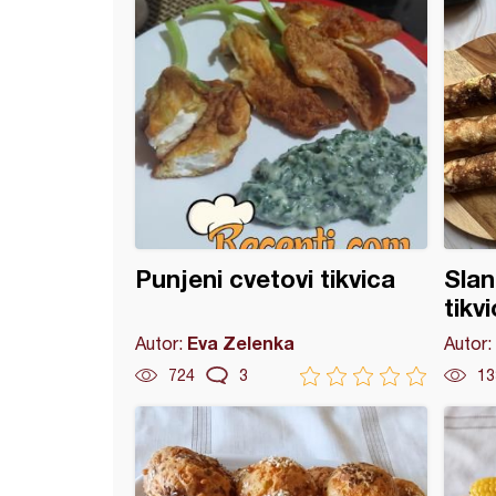
Punjeni cvetovi tikvica
Slan
tikv
Eva Zelenka
Autor:
Autor:
724
3
13
en kremasti spanać