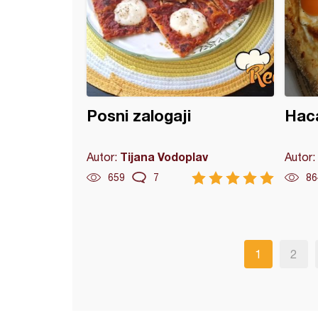
Posni zalogaji
Hac
Tijana Vodoplav
Autor:
Autor:
659
7
86
1
2