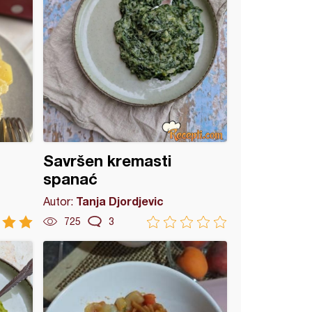
Savršen kremasti
spanać
Tanja Djordjevic
Autor:
725
3