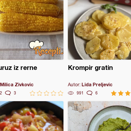
ruz iz rerne
Krompir gratin
Milica Zivkovic
Lida Preljevic
Autor:
2
3
991
6