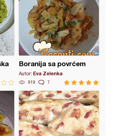
ška
Boranija sa povrćem
Eva Zelenka
Autor:
919
7