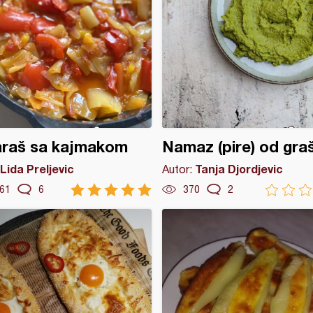
araš sa kajmakom
Namaz (pire) od gra
Lida Preljevic
Tanja Djordjevic
Autor:
61
6
370
2