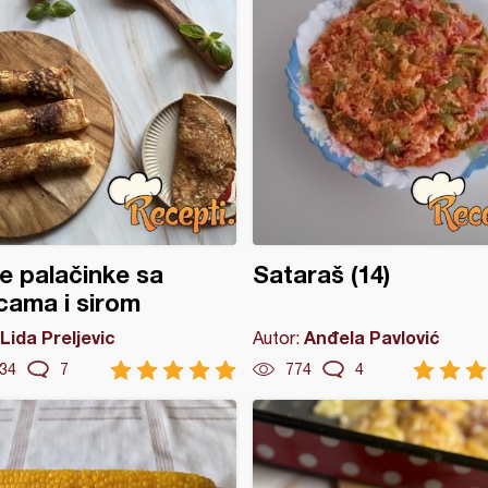
e palačinke sa
Sataraš (14)
icama i sirom
Lida Preljevic
Anđela Pavlović
Autor:
34
7
774
4