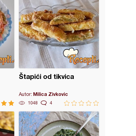
Štapići od tikvica
Milica Zivkovic
Autor:
1048
4