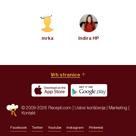
mrka
Indira HP
Vrh stranice
© 2009-2026 Recepti.com |
Uslovi korišćenja
|
Marketing
|
Kontakt
Facebook
Twitter
Youtube
Instagram
Pinterest