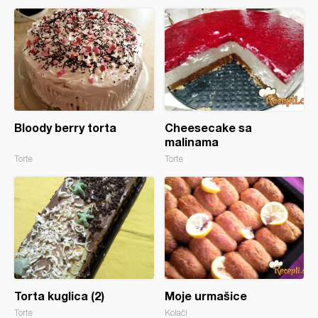
Bloody berry torta
Cheesecake sa
malinama
Torte
Torte
Torta kuglica (2)
Moje urmašice
Torte
Kolači