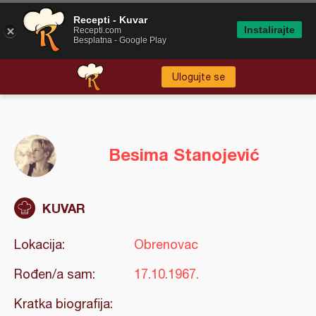
Recepti - Kuvar
Instalirajte
Recepti.com
Besplatna - Google Play
Ulogujte se
Besima Stanojević
KUVAR
Lokacija:
Obrenovac
Rođen/a sam:
17.10.1967.
Kratka biografija: