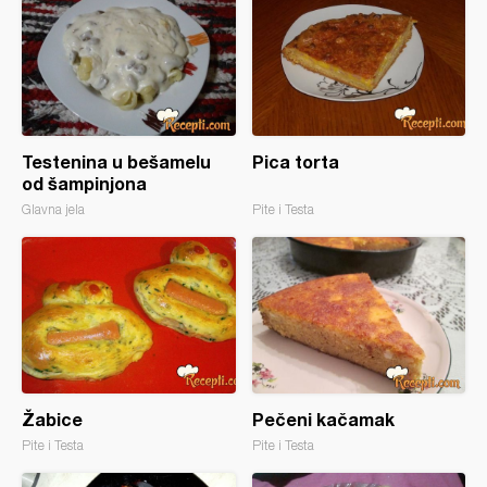
Testenina u bešamelu
Pica torta
od šampinjona
Glavna jela
Pite i Testa
Žabice
Pečeni kačamak
Pite i Testa
Pite i Testa