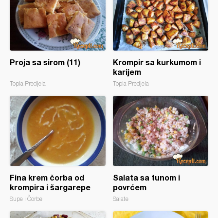
Proja sa sirom (11)
Krompir sa kurkumom i
karijem
Topla Predjela
Topla Predjela
Fina krem čorba od
Salata sa tunom i
krompira i šargarepe
povrćem
Supe i Čorbe
Salate