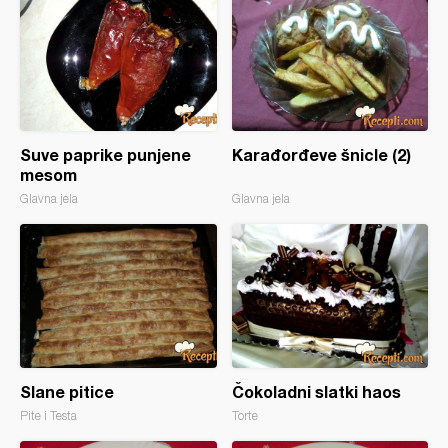
Suve paprike punjene
Karađorđeve šnicle (2)
mesom
Glavna jela
Glavna jela
Slane pitice
Čokoladni slatki haos
Pite i Testa
Torte