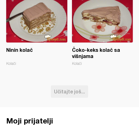
Ninin kolač
Čoko-keks kolač sa
višnjama
Kolači
Kolači
Učitajte još...
Moji prijatelji