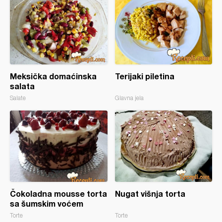
Meksička domaćinska
Terijaki piletina
salata
Salate
Glavna jela
Čokoladna mousse torta
Nugat višnja torta
sa šumskim voćem
Torte
Torte