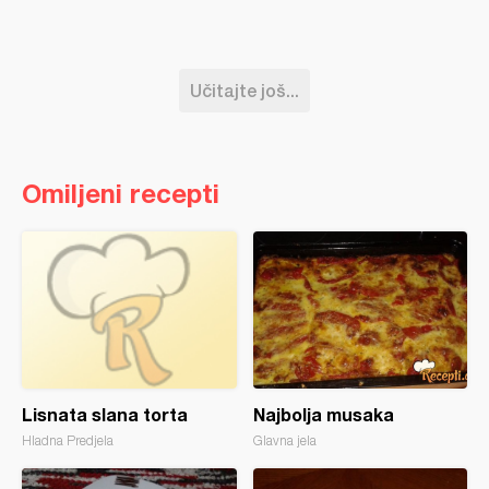
Učitajte još...
Omiljeni recepti
Lisnata slana torta
Najbolja musaka
Hladna Predjela
Glavna jela