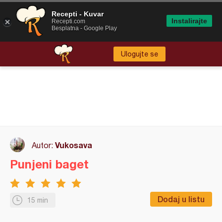
Recepti - Kuvar
Instalirajte
Recepti.com
Besplatna - Google Play
Ulogujte se
Vukosava
Autor:
Punjeni baget
Dodaj u listu
15 min