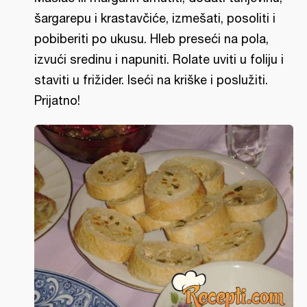
šargarepu i krastavčiće, izmešati, posoliti i
pobiberiti po ukusu. Hleb preseći na pola,
izvući sredinu i napuniti. Rolate uviti u foliju i
staviti u frižider. Iseći na kriške i poslužiti.
Prijatno!