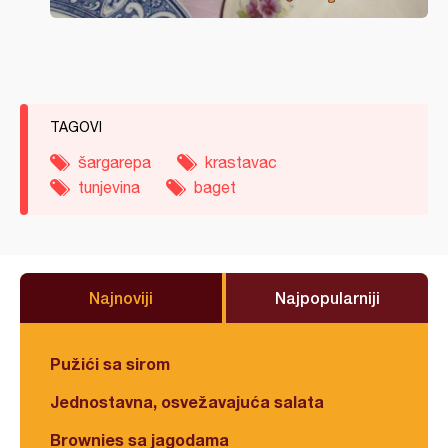
TAGOVI
šargarepa
krastavac
tunjevina
baget
Najnoviji
Najpopularniji
Pužići sa sirom
Jednostavna, osvežavajuća salata
Brownies sa jagodama