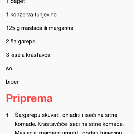
1 baget
1 konzerva tunjevine
125 g maslaca ili margarina
2 šargarepe
3 kisela krastavca
so
biber
Priprema
Šargarepu skuvati, ohladiti i iseći na sitne
komade. Krastavčiće iseci na sitne komade.
Maslac ili margarin umutiti, dodati tunjevinu,