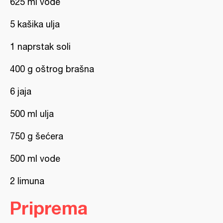
625 ml vode
5 kašika ulja
1 naprstak soli
400 g oštrog brašna
6 jaja
500 ml ulja
750 g šećera
500 ml vode
2 limuna
Priprema