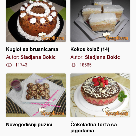
Kuglof sa brusnicama
Kokos kolač (14)
Sladjana Bokic
Sladjana Bokic
Autor:
Autor:
11743
18665
Novogodišnji pužići
Čokoladna torta sa
jagodama