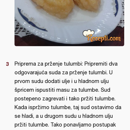
Priprema za prženje tulumbi: Pripremiti dva
odgovarajuća suda za prženje tulumbi. U
prvom sudu dodati ulje i u hladnom ulju
špricem ispustiti masu za tulumbe. Sud
postepeno zagrevati i tako pržiti tulumbe.
Kada ispržimo tulumbe, taj sud ostavimo da
se hladi, a u drugom sudu u hladnom ulju
pržiti tulumbe. Tako ponavljamo postupak