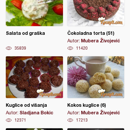
Salata od graška
Čokoladna torta (51)
Mubera Živojević
Autor:
35839
11420
Kuglice od višanja
Kokos kuglice (6)
Sladjana Bokic
Mubera Živojević
Autor:
Autor:
12371
17213