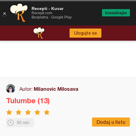
Recepti - Kuvar
Instalirajte
Recepti.com
Besplatna - Google Play
Ulogujte se
Milanovic Milosava
Autor:
Tulumbe (13)
Dodaj u listu
90 min