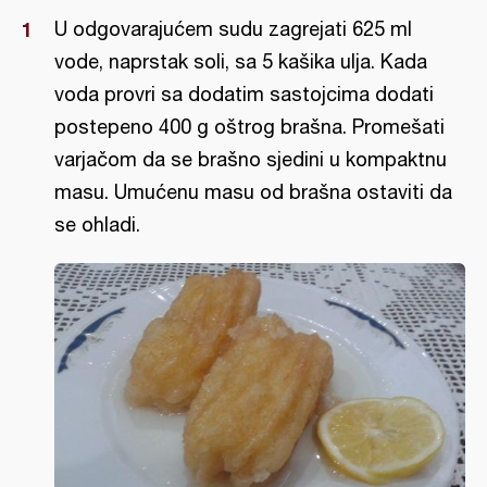
U odgovarajućem sudu zagrejati 625 ml
vode, naprstak soli, sa 5 kašika ulja. Kada
voda provri sa dodatim sastojcima dodati
postepeno 400 g oštrog brašna. Promešati
varjačom da se brašno sjedini u kompaktnu
masu. Umućenu masu od brašna ostaviti da
se ohladi.