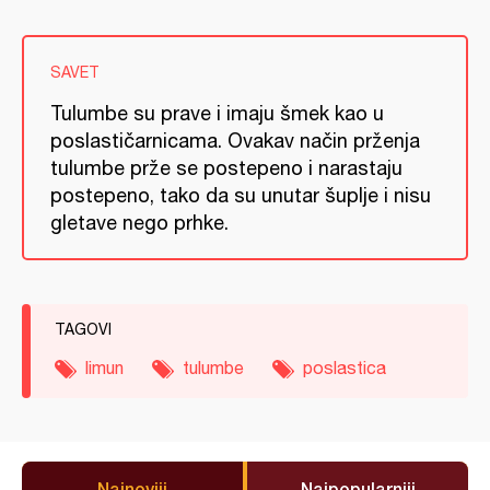
SAVET
Tulumbe su prave i imaju šmek kao u
poslastičarnicama. Ovakav način prženja
tulumbe prže se postepeno i narastaju
postepeno, tako da su unutar šuplje i nisu
gletave nego prhke.
TAGOVI
limun
tulumbe
poslastica
Najnoviji
Najpopularniji