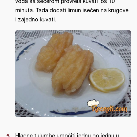
voda sa šećerom provrela kuvati još 10
minuta. Tada dodati limun isečen na krugove
i zajedno kuvati.
Hladne tulumbe umočiti jednu po jednu u