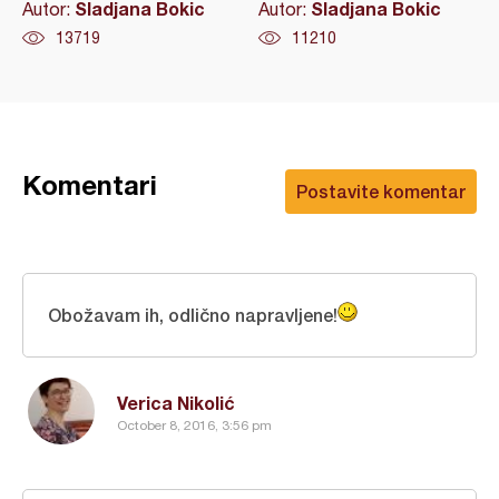
Sladjana Bokic
Sladjana Bokic
Autor:
Autor:
13719
11210
Komentari
Postavite komentar
Obožavam ih, odlično napravljene!
Verica Nikolić
October 8, 2016, 3:56 pm