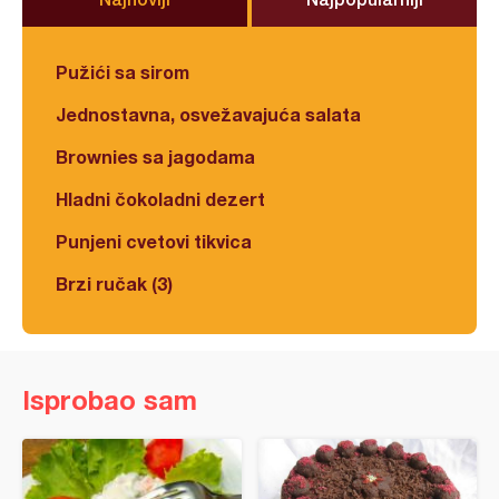
Pužići sa sirom
Jednostavna, osvežavajuća salata
Brownies sa jagodama
Hladni čokoladni dezert
Punjeni cvetovi tikvica
Brzi ručak (3)
Isprobao sam