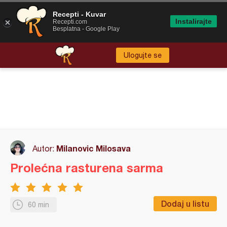
Recepti - Kuvar
Instalirajte
Recepti.com
Besplatna - Google Play
Ulogujte se
Milanovic Milosava
Autor:
Prolećna rasturena sarma
Dodaj u listu
60 min