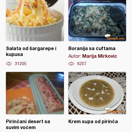
Salata od šargarepe i
Boranija sa ćuftama
kupusa
Marija Mirkovic
Autor:
31205
6207
Pirinčani desert sa
Krem supa od pirinča
suvim voćem