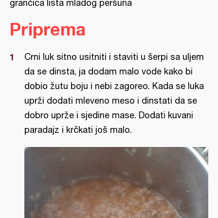
grančica lista mladog peršuna
Priprema
Crni luk sitno usitniti i staviti u šerpi sa uljem
da se dinsta, ja dodam malo vode kako bi
dobio žutu boju i nebi zagoreo. Kada se luka
uprži dodati mleveno meso i dinstati da se
dobro uprže i sjedine mase. Dodati kuvani
paradajz i krčkati još malo.