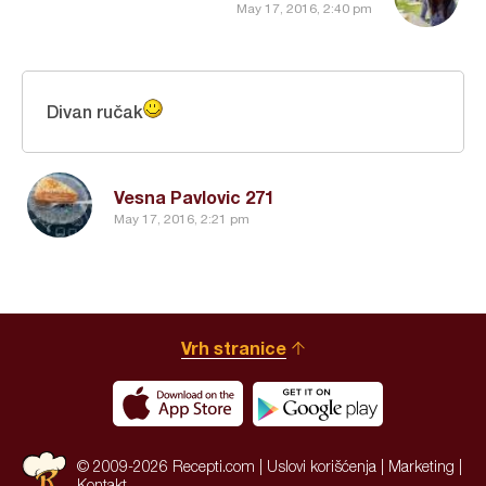
May 17, 2016, 2:40 pm
Divan ručak
Vesna Pavlovic 271
May 17, 2016, 2:21 pm
Vrh stranice
© 2009-2026 Recepti.com |
Uslovi korišćenja
|
Marketing
|
Kontakt