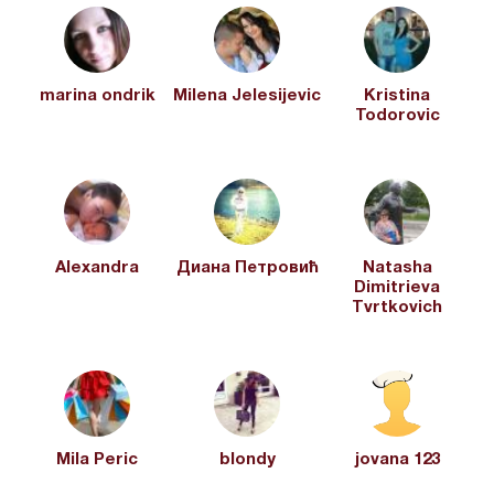
marina ondrik
Milena Jelesijevic
Kristina
Todorovic
Alexandra
Диана Петровић
Natasha
Dimitrieva
Tvrtkovich
Mila Peric
blondy
jovana 123