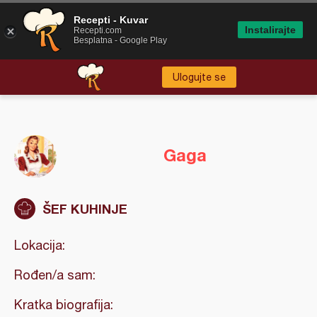
Recepti - Kuvar
Instalirajte
Recepti.com
Besplatna - Google Play
Ulogujte se
Gaga
ŠEF KUHINJE
Lokacija:
Rođen/a sam:
Kratka biografija: