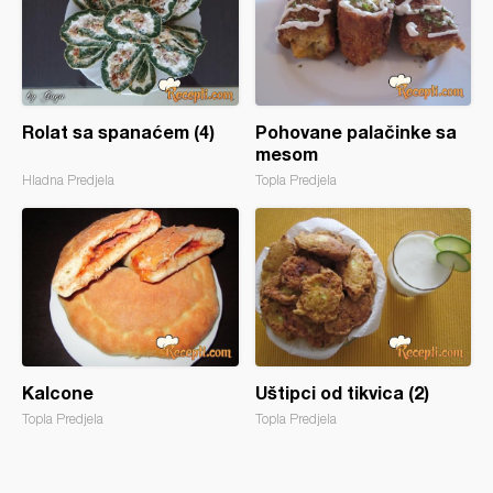
Rolat sa spanaćem (4)
Pohovane palačinke sa
mesom
Hladna Predjela
Topla Predjela
Kalcone
Uštipci od tikvica (2)
Topla Predjela
Topla Predjela