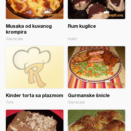
Musaka od kuvanog
Rum kuglice
krompira
Glavna jela
Kolači
Kinder torta sa plazmom
Gurmanske šnicle
Torte
Glavna jela