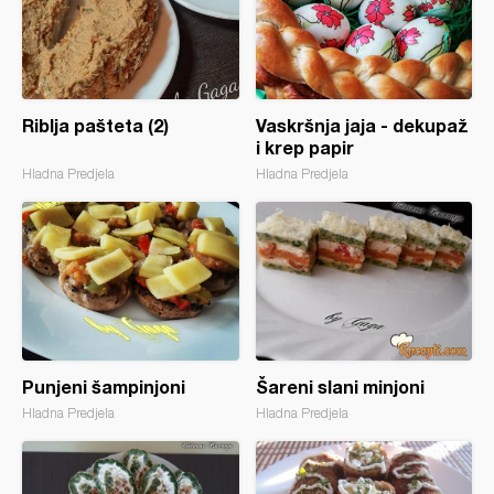
Riblja pašteta (2)
Vaskršnja jaja - dekupaž
i krep papir
Hladna Predjela
Hladna Predjela
Punjeni šampinjoni
Šareni slani minjoni
Hladna Predjela
Hladna Predjela