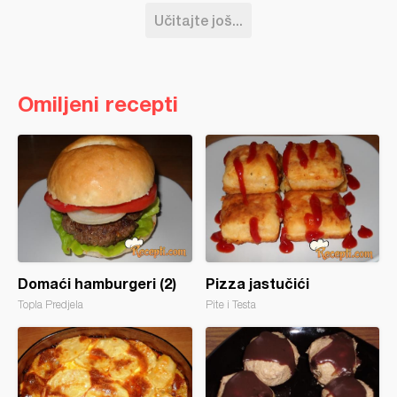
Učitajte još...
Omiljeni recepti
Domaći hamburgeri (2)
Pizza jastučići
Topla Predjela
Pite i Testa