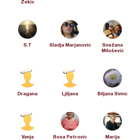
Zekic
S.T
Sladja Marjanovic
Snežana
Milošević
Dragana
Ljiljana
Biljana Simic
Vanja
Bosa Petrovic
Marija