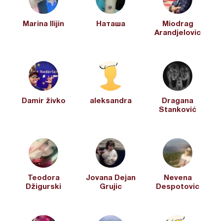
Marina Ilijin
Наташа
Miodrag
Arandjelovic
Damir živko
aleksandra
Dragana
Stanković
Teodora
Jovana Dejan
Nevena
Džigurski
Grujic
Despotovic