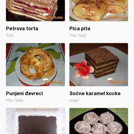
Petrova torta
Pica pita
Torte
Pite i Testa
Punjeni đevreci
Sočne karamel kocke
Pite i Testa
Kolači