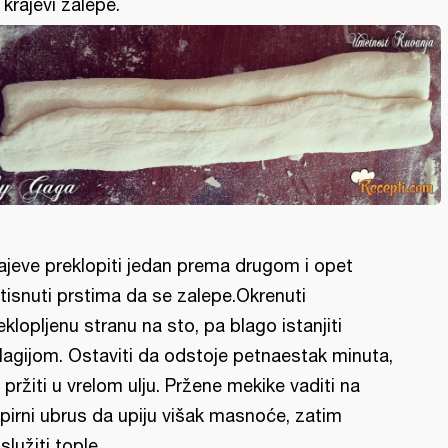
 krajevi zalepe.
ajeve preklopiti jedan prema drugom i opet
itisnuti prstima da se zalepe.Okrenuti
eklopljenu stranu na sto, pa blago istanjiti
lagijom. Ostaviti da odstoje petnaestak minuta,
 pržiti u vrelom ulju. Pržene mekike vaditi na
pirni ubrus da upiju višak masnoće, zatim
služiti tople.