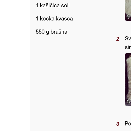
1 kašičica soli
1 kocka kvasca
550 g brašna
Sv
si
Po