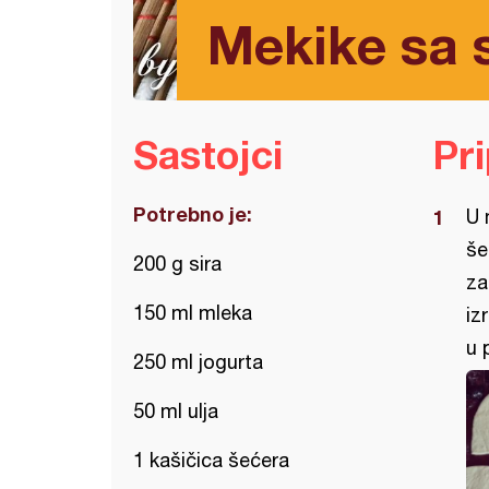
Mekike sa s
Sastojci
Pr
Potrebno je:
U 
še
200 g sira
za
150 ml mleka
iz
u 
250 ml jogurta
50 ml ulja
1 kašičica šećera