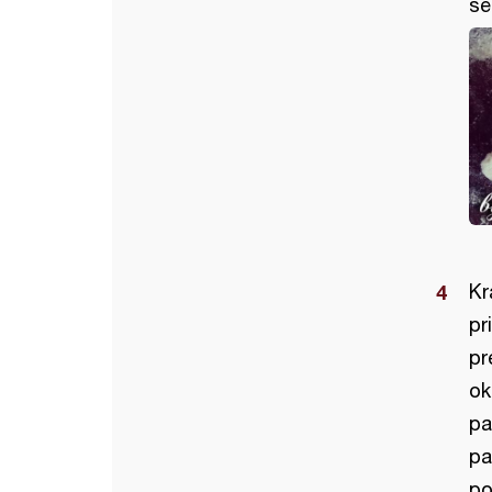
se
Kr
pr
pr
ok
pa
pa
po