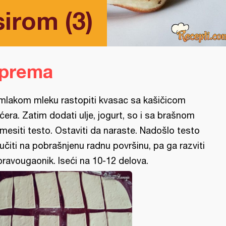
irom (3)
iprema
mlakom mleku rastopiti kvasac sa kašičicom
ćera. Zatim dodati ulje, jogurt, so i sa brašnom
mesiti testo. Ostaviti da naraste. Nadošlo testo
ručiti na pobrašnjenu radnu površinu, pa ga razviti
pravougaonik. Iseći na 10-12 delova.