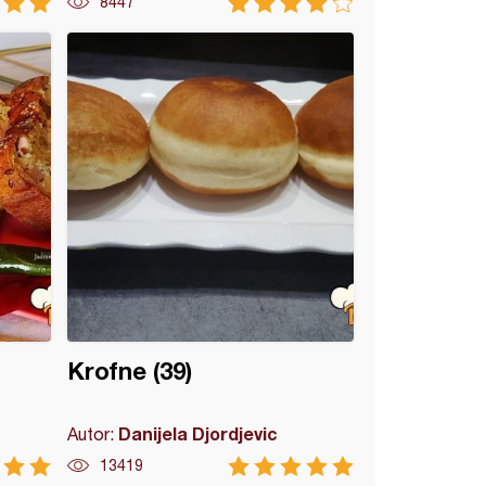
8447
Krofne (39)
Danijela Djordjevic
Autor:
13419