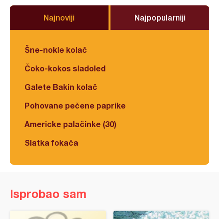
Najnoviji
Najpopularniji
Šne-nokle kolač
Čoko-kokos sladoled
Galete Bakin kolač
Pohovane pečene paprike
Americke palačinke (30)
Slatka fokača
Isprobao sam