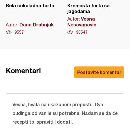
Bela čokoladna torta
Kremasta torta sa
jagodama
Vesna
Autor:
Dana Drobnjak
Nesovanovic
Autor:
9557
30547
Komentari
Postavite komentar
Vesna, hvala na ukazanom propustu. Dva
pudinga od vanile su potrebna. Nadam se da će
recepti to ispraviti i dodati.