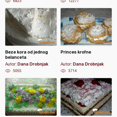
6823
12277
Beze kora od jednog
Princes krofne
belanceta
Dana Drobnjak
Dana Drobnjak
Autor:
Autor:
5055
5714