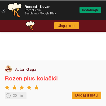
Recepti - Kuvar
Instalirajte
Recepti.com
Besplatna - Google Play
Ulogujte se
Gaga
Autor:
Rozen plus kolačići
Dodaj u listu
30 min