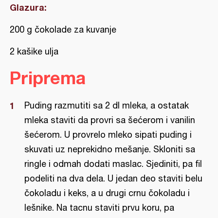
Glazura:
200 g čokolade za kuvanje
2 kašike ulja
Priprema
Puding razmutiti sa 2 dl mleka, a ostatak
mleka staviti da provri sa šećerom i vanilin
šećerom. U provrelo mleko sipati puding i
skuvati uz neprekidno mešanje. Skloniti sa
ringle i odmah dodati maslac. Sjediniti, pa fil
podeliti na dva dela. U jedan deo staviti belu
čokoladu i keks, a u drugi crnu čokoladu i
lešnike. Na tacnu staviti prvu koru, pa