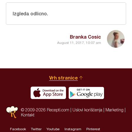
Izgleda odlicno.
Branka Cosic
August 11, 2017, 10:07 am
Vrh stranice
© 2009-2026 Recepti.com |
Uslovi korišćenja
|
Marketing
|
Kontakt
Facebook
Twitter
Youtube
Instagram
Pinterest