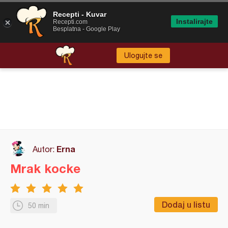
Recepti - Kuvar
Instalirajte
Recepti.com
Besplatna - Google Play
Ulogujte se
Erna
Autor:
Mrak kocke
Dodaj u listu
50 min