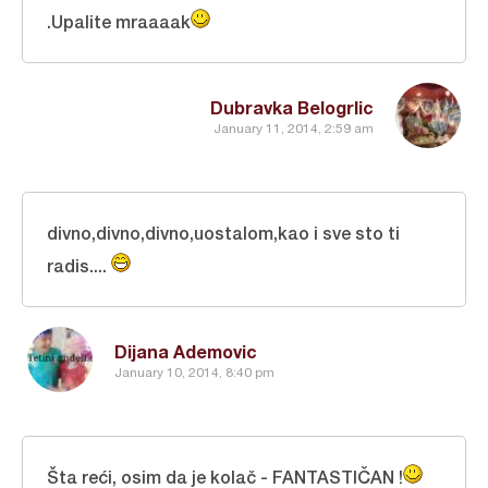
.Upalite mraaaak
Dubravka Belogrlic
January 11, 2014, 2:59 am
divno,divno,divno,uostalom,kao i sve sto ti
radis....
Dijana Ademovic
January 10, 2014, 8:40 pm
Šta reći, osim da je kolač - FANTASTIČAN !