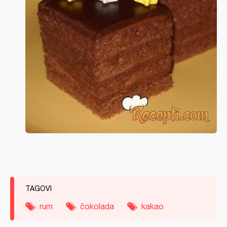
TAGOVI
rum
čokolada
kakao