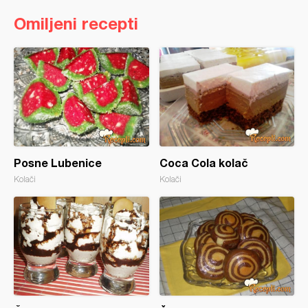
Omiljeni recepti
Posne Lubenice
Coca Cola kolač
Kolači
Kolači