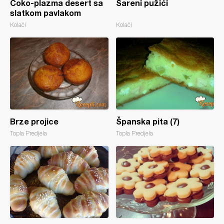
Čoko-plazma desert sa
Šareni pužići
slatkom pavlakom
Kolači
Kolači
Brze projice
Španska pita (7)
Topla Predjela
Topla Predjela