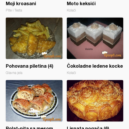
Moji kroasani
Moto keksići
Pite i Testa
Kolači
Pohovana piletina (4)
Čokoladne ledene kocke
Glavna jela
Kolači
Rolat-pita sa mesom
Lisnata pogača (6)