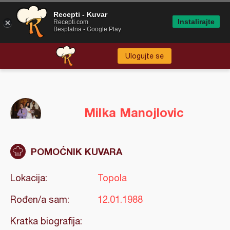
Recepti - Kuvar
Instalirajte
Recepti.com
Besplatna - Google Play
Ulogujte se
Milka Manojlovic
POMOĆNIK KUVARA
Lokacija:
Topola
Rođen/a sam:
12.01.1988
Kratka biografija: