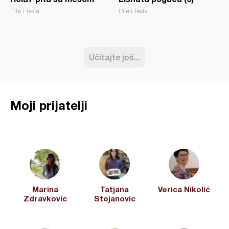
Pite i Testa
Pite i Testa
Učitajte još...
Moji prijatelji
Marina
Tatjana
Verica Nikolić
Zdravkovic
Stojanovic