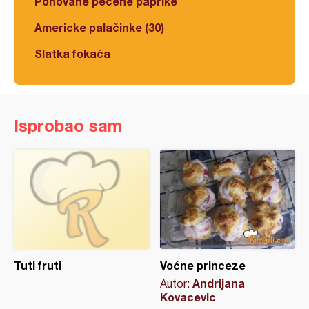
Pohovane pečene paprike
Americke palačinke (30)
Slatka fokača
Isprobao sam
Tuti fruti
Voćne princeze
Andrijana
Autor:
Kovacevic