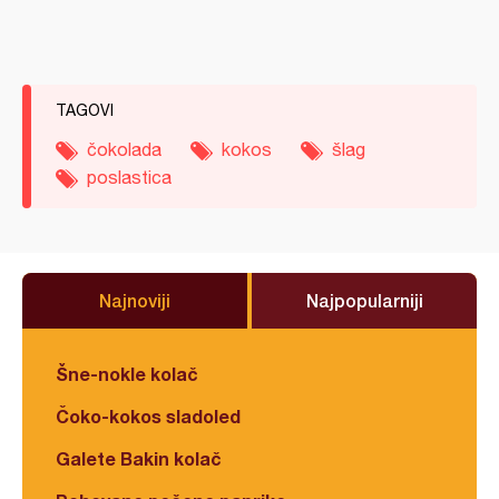
TAGOVI
čokolada
kokos
šlag
poslastica
Najnoviji
Najpopularniji
Šne-nokle kolač
Čoko-kokos sladoled
Galete Bakin kolač