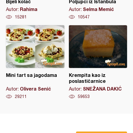
Bijeli kolač
Poljupci iz Istanbula
Rahima
Selma Memić
Autor:
Autor:
15281
10547
Mini tart sa jagodama
Krempita kao iz
poslastičarnice
Olivera Senić
SNEŽANA DAKIĆ
Autor:
Autor:
29211
59653