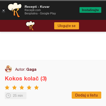
Recepti - Kuvar
Instalirajte
Recepti.com
Besplatna - Google Play
Ulogujte se
Gaga
Autor:
Kokos kolač (3)
Dodaj u listu
25 min