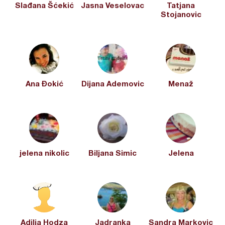
Slađana Šćekić
Jasna Veselovac
Tatjana
Stojanovic
Ana Đokić
Dijana Ademovic
Menaž
jelena nikolic
Biljana Simic
Jelena
Adilja Hodza
Jadranka
Sandra Markovic