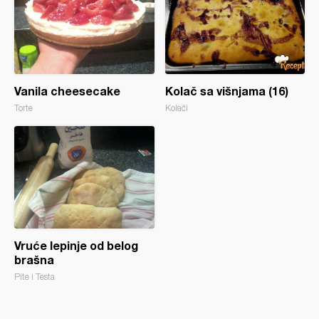
Vanila cheesecake
Kolač sa višnjama (16)
Torte
Kolači
Vruće lepinje od belog
brašna
Pite i Testa