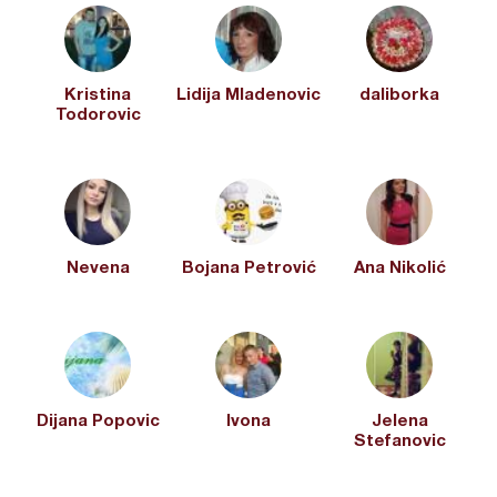
Kristina
Lidija Mladenovic
daliborka
Todorovic
Nevena
Bojana Petrović
Ana Nikolić
Dijana Popovic
Ivona
Jelena
Stefanovic