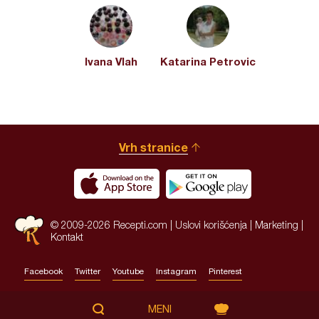
Ivana Vlah
Katarina Petrovic
Vrh stranice
© 2009-2026 Recepti.com |
Uslovi korišćenja
|
Marketing
|
Kontakt
Facebook
Twitter
Youtube
Instagram
Pinterest
Site by:
HALO