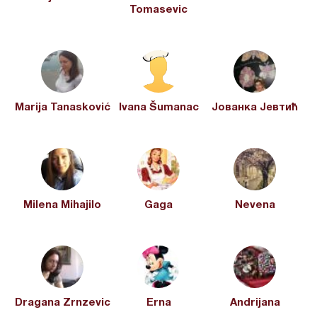
Tomasevic
Marija Tanasković
Ivana Šumanac
Јованка Јевтић
Milena Mihajilo
Gaga
Nevena
Dragana Zrnzevic
Erna
Andrijana