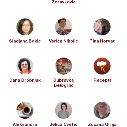
Zdravkovic
Sladjana Bokic
Verica Nikolić
Tina Horvat
Dana Drobnjak
Dubravka
Recepti
Belogrlic
Aleksandra
Jelica Cvetić
Zuzana Grnja