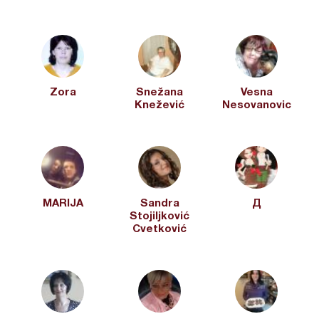
Zora
Snežana
Vesna
Knežević
Nesovanovic
MARIJA
Sandra
Д
Stojiljković
Cvetković