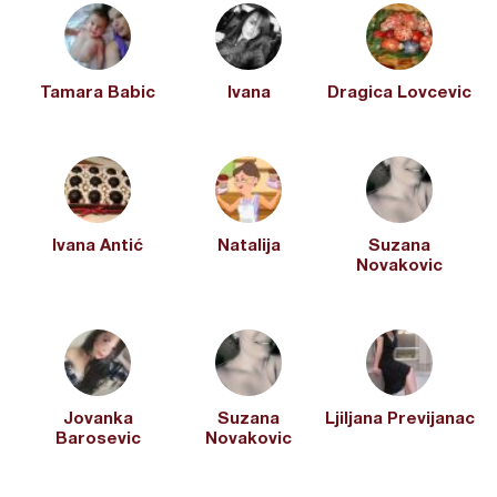
Tamara Babic
Ivana
Dragica Lovcevic
Ivana Antić
Natalija
Suzana
Novakovic
Jovanka
Suzana
Ljiljana Previjanac
Barosevic
Novakovic