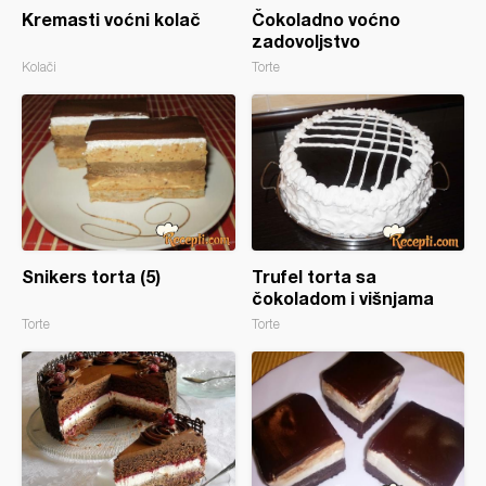
Kremasti voćni kolač
Čokoladno voćno
zadovoljstvo
Kolači
Torte
Snikers torta (5)
Trufel torta sa
čokoladom i višnjama
Torte
Torte