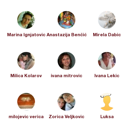
Marina Ignjatovic
Anastazija Benčić
Mirela Dabic
Milica Kolarov
ivana mitrovic
Ivana Lekic
milojevic verica
Zorica Veljkovic
Luksa