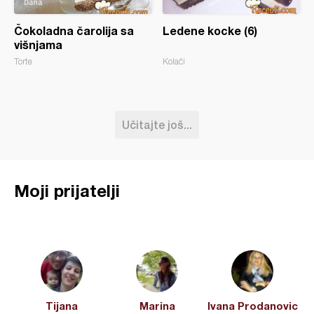
Čokoladna čarolija sa
Ledene kocke (6)
višnjama
Torte
Kolači
Učitajte još...
Moji prijatelji
Tijana
Marina
Ivana Prodanovic