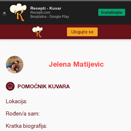
Recepti - Kuvar
Instalirajte
Recepti.com
Besplatna - Google Play
Ulogujte se
Jelena Matijevic
POMOĆNIK KUVARA
Lokacija:
Rođen/a sam:
Kratka biografija: