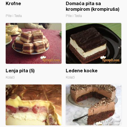
Krofne
Domaća pita sa
krompirom (krompiruša)
Pite i Testa
Pite i Testa
Lenja pita (5)
Ledene kocke
Kolači
Kolači