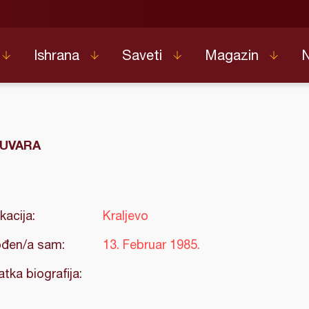
Ishrana
Saveti
Magazin
UVARA
kacija:
Kraljevo
đen/a sam:
13. Februar 1985.
atka biografija: