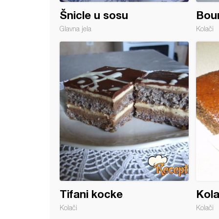
Šnicle u sosu
Boun
Glavna jela
Kolači
ča Suncokret
Tifani kocke
Kola
Kolači
Kolači