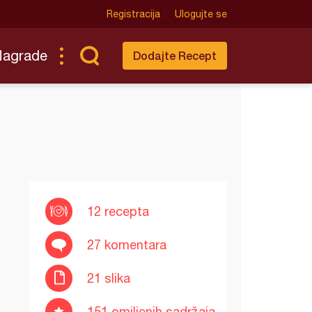
Registracija
Ulogujte se
Nagrade
Dodajte Recept
12 recepta
27 komentara
21 slika
151 omiljenih sadržaja