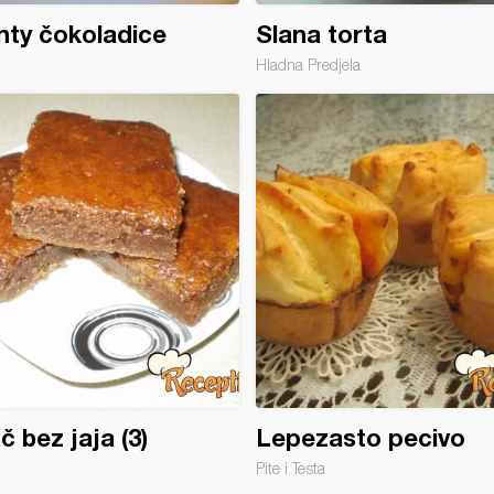
ty čokoladice
Slana torta
Hladna Predjela
č bez jaja (3)
Lepezasto pecivo
Pite i Testa