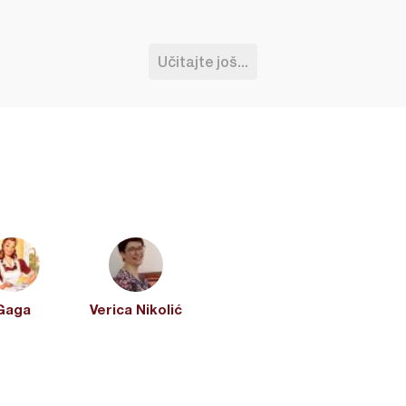
Učitajte još...
Gaga
Verica Nikolić