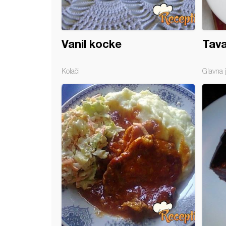
Vanil kocke
Tava
Kolači
Glavna 
ir bombice