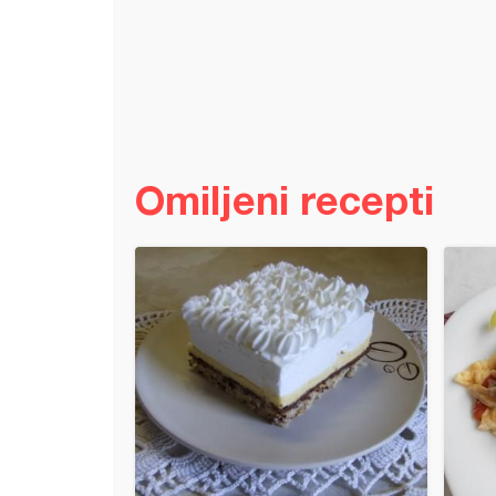
Omiljeni recepti
na pita