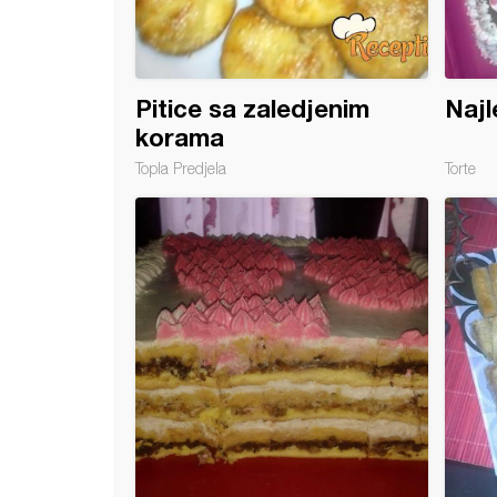
Pitice sa zaledjenim
Najl
korama
Topla Predjela
Torte
nsa kolač