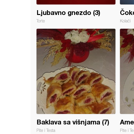
Ljubavno gnezdo (3)
Čoko
Torte
Kolači
ce sa kremom
Baklava sa višnjama (7)
Amer
Pite i Testa
Pite i Te