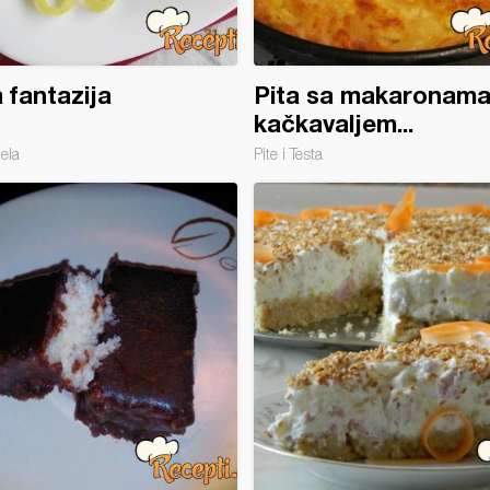
 fantazija
Pita sa makaronama
kačkavaljem...
jela
Pite i Testa