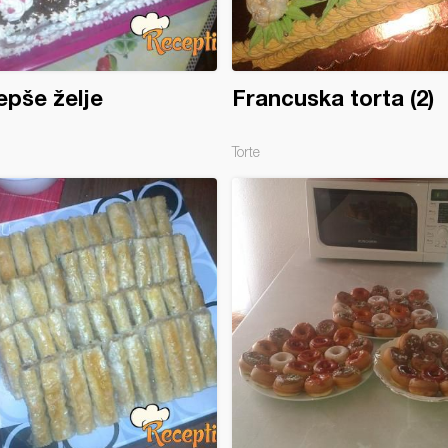
epše želje
Francuska torta (2)
Torte