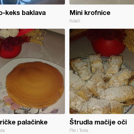
-keks baklava
Mini krofnice
Kolači
ičke palačinke
Štrudla mačije oči
sta
Pite i Testa