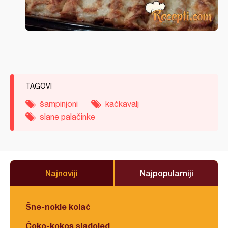
TAGOVI
šampinjoni
kačkavalj
slane palačinke
Najnoviji
Najpopularniji
Šne-nokle kolač
Čoko-kokos sladoled