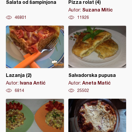
Salata od šampinjona
Pizza rolat (4)
Suzana Mitic
Autor:
46801
11926
Lazanja (2)
Salvadorska pupusa
Ivana Antić
Aneta Matić
Autor:
Autor:
6814
25502