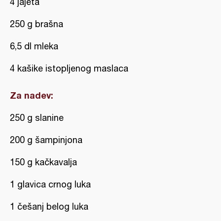
4 jajeta
250 g brašna
6,5 dl mleka
4 kašike istopljenog maslaca
Za nadev:
250 g slanine
200 g šampinjona
150 g kačkavalja
1 glavica crnog luka
1 češanj belog luka