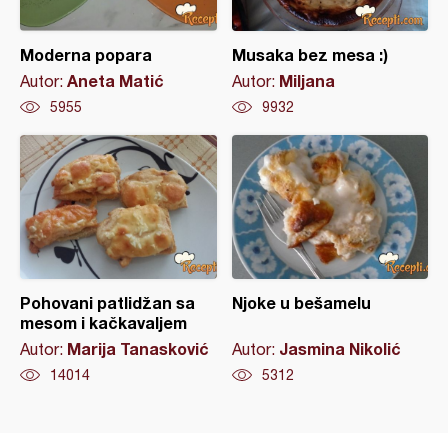
Moderna popara
Musaka bez mesa :)
Aneta Matić
Miljana
Autor:
Autor:
5955
9932
Pohovani patlidžan sa
Njoke u bešamelu
mesom i kačkavaljem
Marija Tanasković
Jasmina Nikolić
Autor:
Autor:
14014
5312