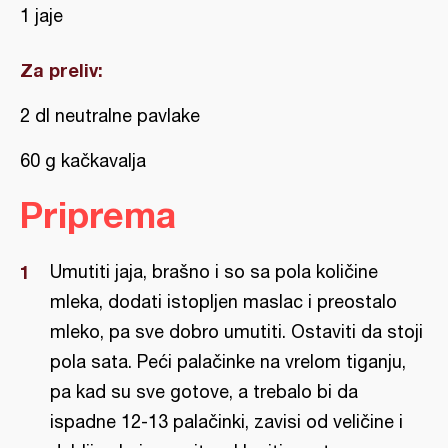
1 jaje
Za preliv:
2 dl neutralne pavlake
60 g kačkavalja
Priprema
Umutiti jaja, brašno i so sa pola količine
mleka, dodati istopljen maslac i preostalo
mleko, pa sve dobro umutiti. Ostaviti da stoji
pola sata. Peći palačinke na vrelom tiganju,
pa kad su sve gotove, a trebalo bi da
ispadne 12-13 palačinki, zavisi od veličine i