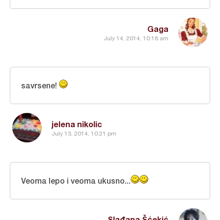
Gaga
July 14, 2014, 10:18 am
savrsene!
jelena nikolic
July 13, 2014, 10:21 pm
Veoma lepo i veoma ukusno...
Slađana Šćekić