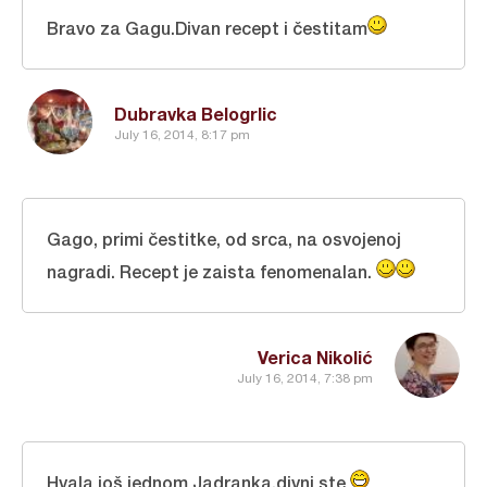
Bravo za Gagu.Divan recept i čestitam
Dubravka Belogrlic
July 16, 2014, 8:17 pm
Gago, primi čestitke, od srca, na osvojenoj
nagradi. Recept je zaista fenomenalan.
Verica Nikolić
July 16, 2014, 7:38 pm
Hvala još jednom Jadranka,divni ste