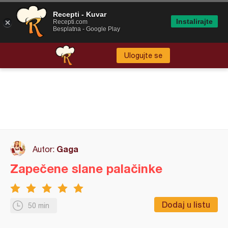
Recepti - Kuvar
Instalirajte
Recepti.com
Besplatna - Google Play
Ulogujte se
Gaga
Autor:
Zapečene slane palačinke
Dodaj u listu
50 min