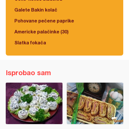
Galete Bakin kolač
Pohovane pečene paprike
Americke palačinke (30)
Slatka fokača
Isprobao sam