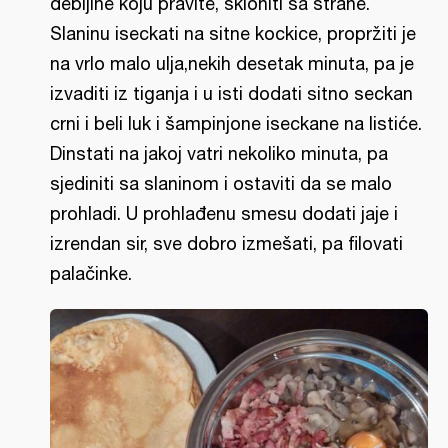
debljine koju pravite, skloniti sa strane.
Slaninu iseckati na sitne kockice, propržiti je
na vrlo malo ulja,nekih desetak minuta, pa je
izvaditi iz tiganja i u isti dodati sitno seckan
crni i beli luk i šampinjone iseckane na listiće.
Dinstati na jakoj vatri nekoliko minuta, pa
sjediniti sa slaninom i ostaviti da se malo
prohladi. U prohlađenu smesu dodati jaje i
izrendan sir, sve dobro izmešati, pa filovati
palačinke.