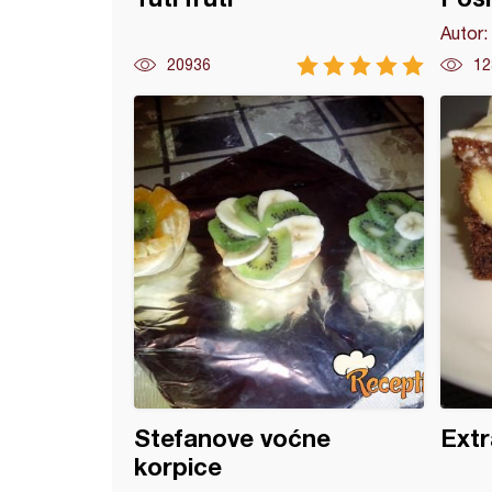
Autor:
20936
12
ste štangle
Stefanove voćne
Extr
korpice