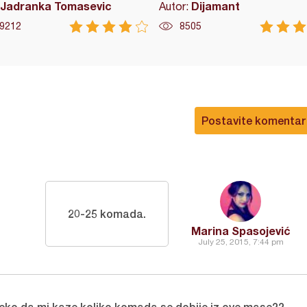
Jadranka Tomasevic
Dijamant
Autor:
9212
8505
Postavite komentar
20-25 komada.
Marina Spasojević
July 25, 2015, 7:44 pm
eko da mi kaze koliko komada se dobije iz ove mase??