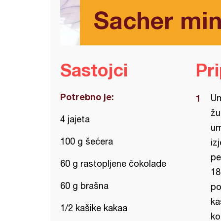
Sacher min
Sastojci
Pr
Potrebno je:
Um
žu
4 jajeta
um
100 g šećera
iz
pe
60 g rastopljene čokolade
18
60 g brašna
po
ka
1/2 kašike kakaa
ko