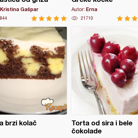
Kristina Gašpar
Erna
Autor:
844
21710
a brzi kolač
Torta od sira i bele
čokolade