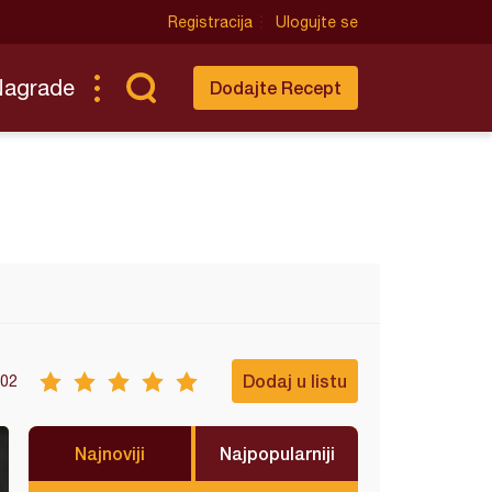
Registracija
Ulogujte se
Nagrade
Dodajte Recept
Dodaj u listu
02
Najnoviji
Najpopularniji