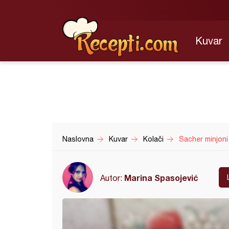
Kuvar
Naslovna
Kuvar
Kolači
Sacher minjoni
Marina Spasojević
Autor: