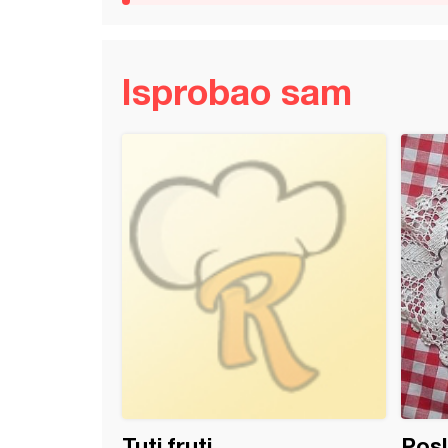
Isprobao sam
itanke
Tuti fruti
Posl