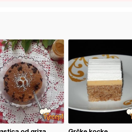
astica od griza
Grčke kocke