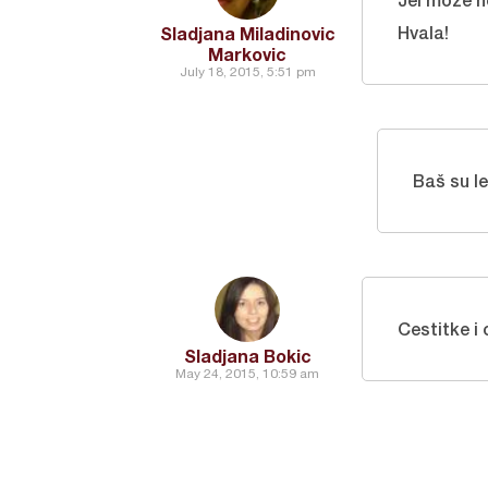
Hvala!
Sladjana Miladinovic
Markovic
July 18, 2015, 5:51 pm
Baš su le
Cestitke i
Sladjana Bokic
May 24, 2015, 10:59 am