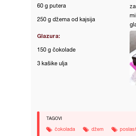
60 g putera
za
mi
250 g džema od kajsija
gl
Glazura:
150 g čokolade
3 kašike ulja
TAGOVI
čokolada
džem
poslas