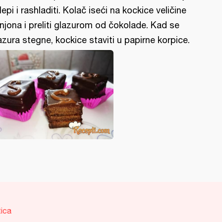
lepi i rashladiti. Kolač iseći na kockice veličine
njona i preliti glazurom od čokolade. Kad se
azura stegne, kockice staviti u papirne korpice.
tica