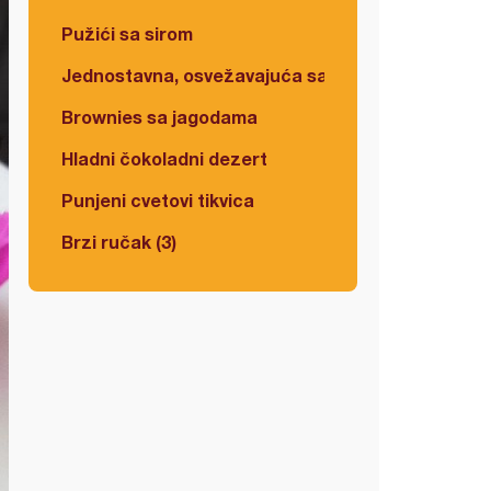
Pužići sa sirom
Jednostavna, osvežavajuća salata
Brownies sa jagodama
Hladni čokoladni dezert
Punjeni cvetovi tikvica
Brzi ručak (3)