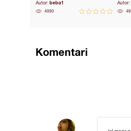
beba1
Autor:
Autor:
4990
48
Komentari
Jel moze n