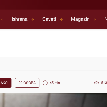
Ishrana
Saveti
Magazin
LAKO
20
OSOBA
45 min
513