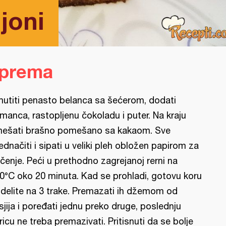
joni
iprema
utiti penasto belanca sa šećerom, dodati
manca, rastopljenu čokoladu i puter. Na kraju
ešati brašno pomešano sa kakaom. Sve
jednačiti i sipati u veliki pleh obložen papirom za
čenje. Peći u prethodno zagrejanoj rerni na
0°C oko 20 minuta. Kad se prohladi, gotovu koru
delite na 3 trake. Premazati ih džemom od
sjija i poređati jednu preko druge, poslednju
ricu ne treba premazivati. Pritisnuti da se bolje