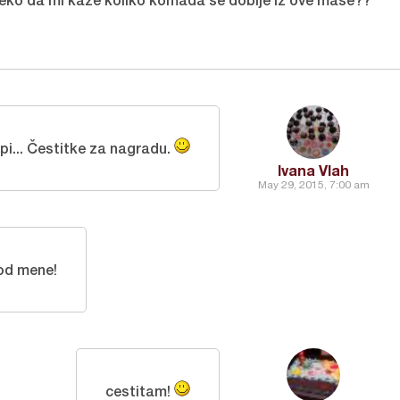
pi... Čestitke za nagradu.
Ivana Vlah
May 29, 2015, 7:00 am
 od mene!
cestitam!