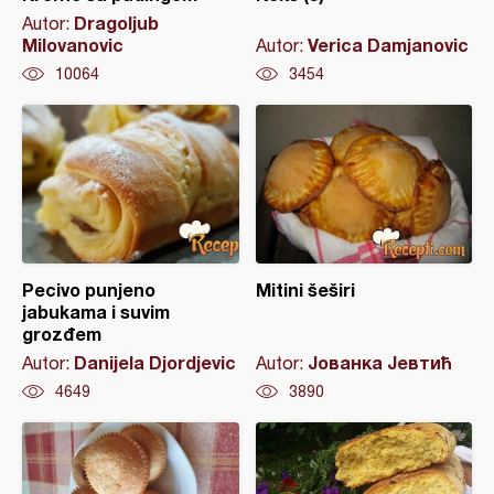
Dragoljub
Autor:
Milovanovic
Verica Damjanovic
Autor:
10064
3454
Pecivo punjeno
Mitini šeširi
jabukama i suvim
grozđem
Danijela Djordjevic
Јованка Јевтић
Autor:
Autor:
4649
3890