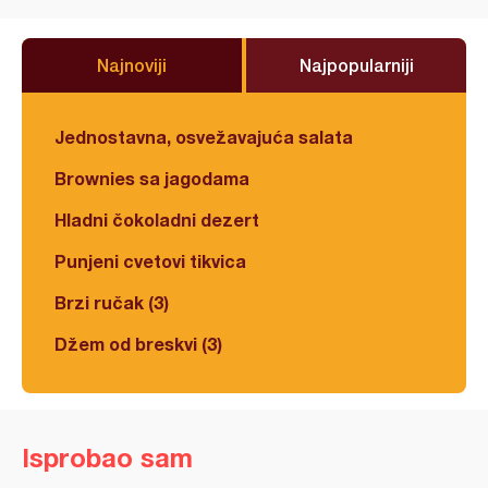
Najnoviji
Najpopularniji
Jednostavna, osvežavajuća salata
Brownies sa jagodama
Hladni čokoladni dezert
Punjeni cvetovi tikvica
Brzi ručak (3)
Džem od breskvi (3)
Isprobao sam