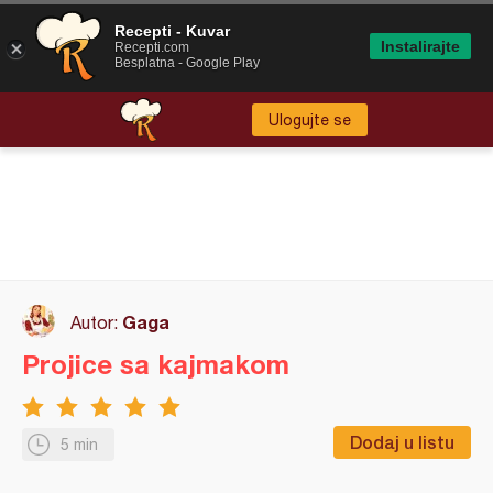
Recepti - Kuvar
Instalirajte
Recepti.com
Besplatna - Google Play
Ulogujte se
Gaga
Autor:
Projice sa kajmakom
Dodaj u listu
5 min