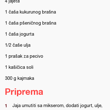
4 jajeta
1 čaša kukurunog brašna
1 čaša pšeničnog brašna
1 čaša jogurta
1/2 čaše ulja
1 prašak za pecivo
1 kašičica soli
300 g kajmaka
Priprema
Jaja umutiti sa mikserom, dodati jogurt, ulje,