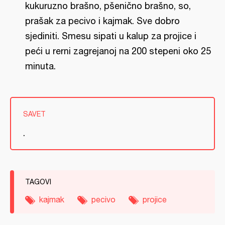
kukuruzno brašno, pšenično brašno, so,
prašak za pecivo i kajmak. Sve dobro
sjediniti. Smesu sipati u kalup za projice i
peći u rerni zagrejanoj na 200 stepeni oko 25
minuta.
SAVET
.
TAGOVI
kajmak
pecivo
projice