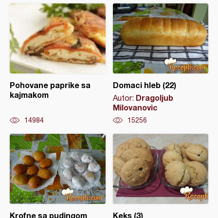
Pohovane paprike sa
Domaci hleb (22)
kajmakom
Dragoljub
Autor:
Milovanovic
14984
15256
Krofne sa pudingom
Keks (3)