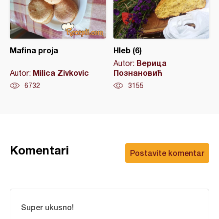
Mafina proja
Hleb (6)
Верица
Autor:
Milica Zivkovic
Познановић
Autor:
6732
3155
Komentari
Postavite komentar
Super ukusno!