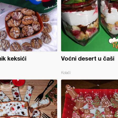
ik keksići
Voćni desert u čaši
Kolači