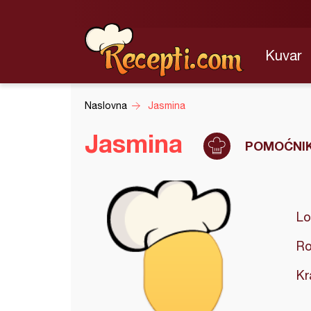
Kuvar
Naslovna
Jasmina
Jasmina
POMOĆNIK
Lo
Ro
Kr