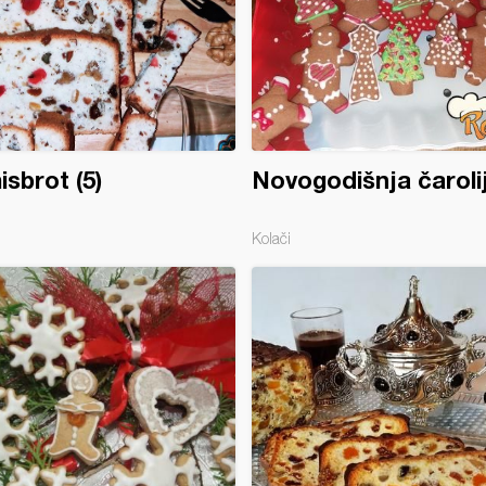
sbrot (5)
Novogodišnja čaroli
Kolači