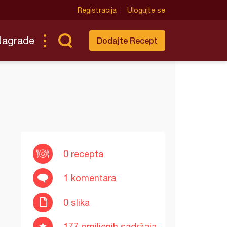
Registracija
Ulogujte se
Nagrade
Dodajte Recept
0 recepta
1 komentara
0 slika
177 omiljenih sadržaja