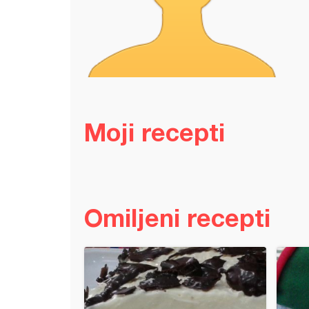
Moji recepti
Omiljeni recepti
 sa orasima