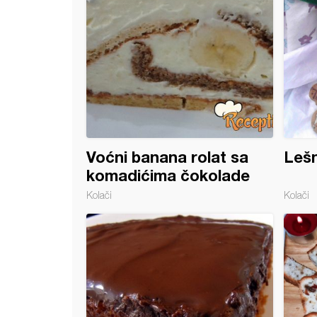
Voćni banana rolat sa
Lešn
komadićima čokolade
Kolači
Kolači
 čokolada sa cimetom