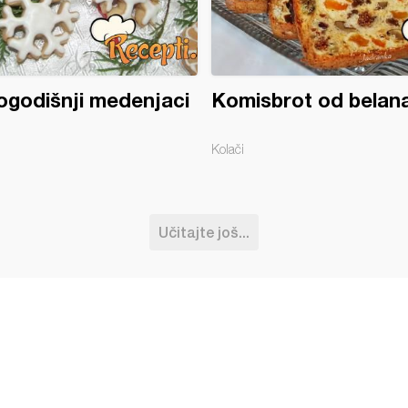
godišnji medenjaci
Komisbrot od belan
Kolači
Učitajte još...