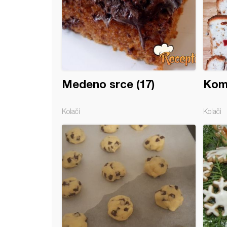
Medeno srce (17)
Komi
Kolači
Kolači
 sa suvim grožđem