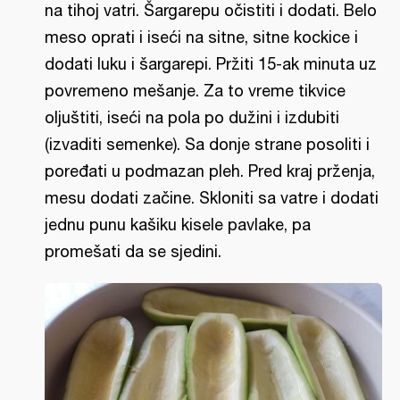
na tihoj vatri. Šargarepu očistiti i dodati. Belo
meso oprati i iseći na sitne, sitne kockice i
dodati luku i šargarepi. Pržiti 15-ak minuta uz
povremeno mešanje. Za to vreme tikvice
oljuštiti, iseći na pola po dužini i izdubiti
(izvaditi semenke). Sa donje strane posoliti i
poređati u podmazan pleh. Pred kraj prženja,
mesu dodati začine. Skloniti sa vatre i dodati
jednu punu kašiku kisele pavlake, pa
promešati da se sjedini.