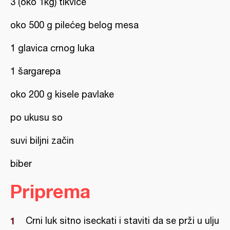
3 (oko 1kg) tikvice
oko 500 g pilećeg belog mesa
1 glavica crnog luka
1 šargarepa
oko 200 g kisele pavlake
po ukusu so
suvi biljni začin
biber
Priprema
Crni luk sitno iseckati i staviti da se prži u ulju