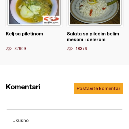
Kelj sa piletinom
Salata sa pilećim belim
mesom i celerom
37909
18376
Komentari
Postavite komentar
Ukusno