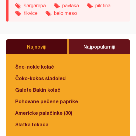
šargarepa
pavlaka
piletina
tikvice
belo meso
Najnoviji
Najpopularniji
Šne-nokle kolač
Čoko-kokos sladoled
Galete Bakin kolač
Pohovane pečene paprike
Americke palačinke (30)
Slatka fokača