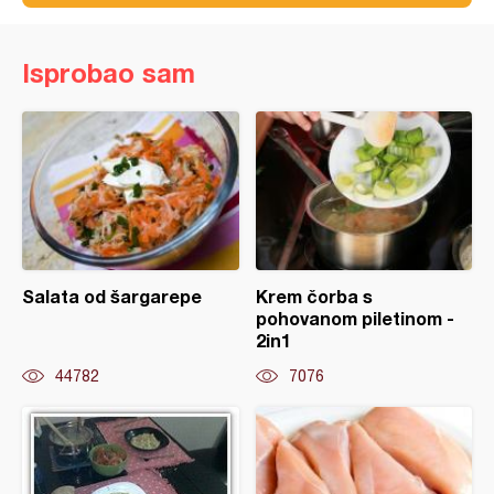
Isprobao sam
Salata od šargarepe
Krem čorba s
pohovanom piletinom -
2in1
44782
7076