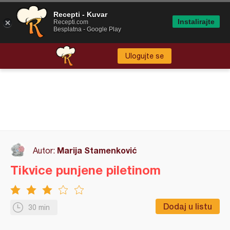
Recepti - Kuvar
Instalirajte
Recepti.com
Besplatna - Google Play
Ulogujte se
Marija Stamenković
Autor:
Tikvice punjene piletinom
Dodaj u listu
30 min