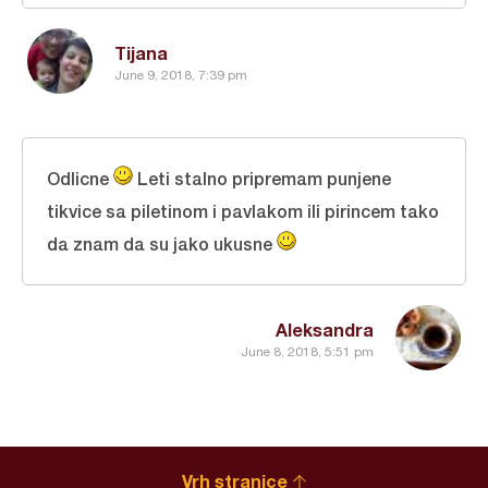
Tijana
June 9, 2018, 7:39 pm
Odlicne
Leti stalno pripremam punjene
tikvice sa piletinom i pavlakom ili pirincem tako
da znam da su jako ukusne
Aleksandra
June 8, 2018, 5:51 pm
Vrh stranice