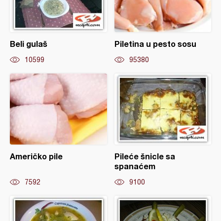
Beli gulaš
Piletina u pesto sosu
10599
95380
Američko pile
Pileće šnicle sa
spanaćem
7592
9100