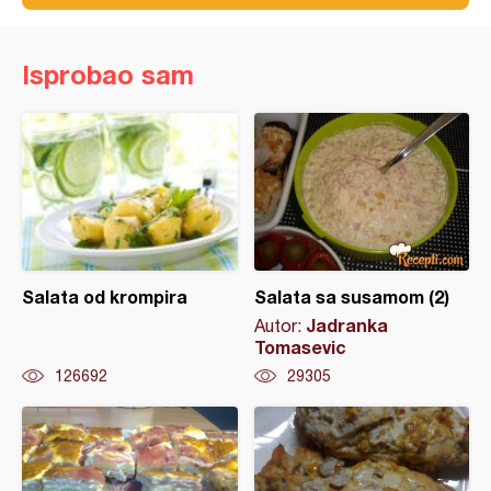
Isprobao sam
Salata od krompira
Salata sa susamom (2)
Jadranka
Autor:
Tomasevic
126692
29305