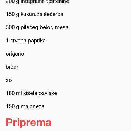
200 g integralne testenine
150 g kukuruza šećerca
300 g pilećeg belog mesa
1 crvena paprika
origano
biber
so
180 ml kisele pavlake
150 g majoneza
Priprema