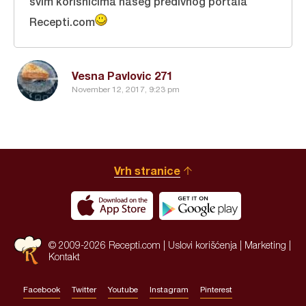
svim korisnicima našeg predivnog portala
Recepti.com
Vesna Pavlovic 271
November 12, 2017, 9:23 pm
Vrh stranice
© 2009-2026 Recepti.com |
Uslovi korišćenja
|
Marketing
|
Kontakt
Facebook
Twitter
Youtube
Instagram
Pinterest