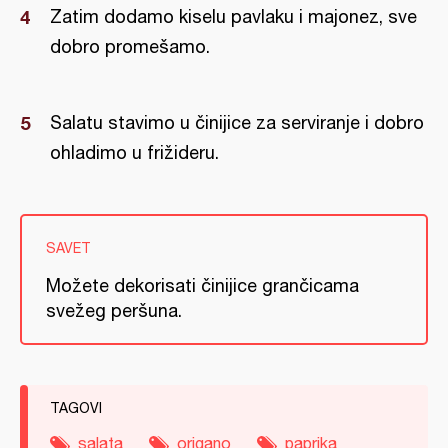
Zatim dodamo kiselu pavlaku i majonez, sve
dobro promešamo.
Salatu stavimo u činijice za serviranje i dobro
ohladimo u frižideru.
SAVET
Možete dekorisati činijice grančicama
svežeg peršuna.
TAGOVI
salata
origano
paprika