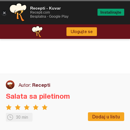
Recepti - Kuvar
Instalirajte
Recepti.com
Besplatna - Google Play
Ulogujte se
Recepti
Autor:
Salata sa piletinom
Dodaj u listu
30 min