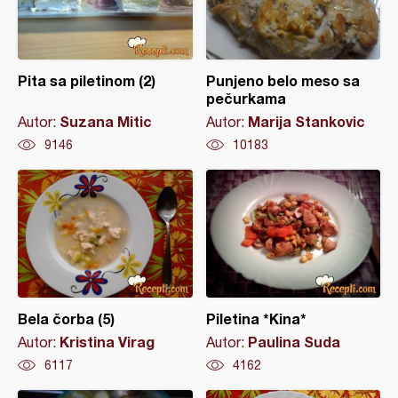
Pita sa piletinom (2)
Punjeno belo meso sa
pečurkama
Suzana Mitic
Marija Stankovic
Autor:
Autor:
9146
10183
Bela čorba (5)
Piletina *Kina*
Kristina Virag
Paulina Suda
Autor:
Autor:
6117
4162