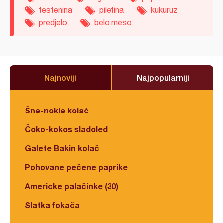
testenina
piletina
kukuruz
predjelo
belo meso
Najnoviji
Najpopularniji
Šne-nokle kolač
Čoko-kokos sladoled
Galete Bakin kolač
Pohovane pečene paprike
Americke palačinke (30)
Slatka fokača