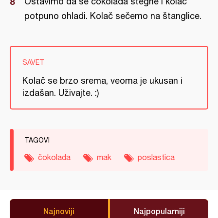
Ostavimo da se čokolada stegne i kolač
potpuno ohladi. Kolač sečemo na štanglice.
SAVET
Kolač se brzo srema, veoma je ukusan i
izdašan. Uživajte. :)
TAGOVI
čokolada
mak
poslastica
Najnoviji
Najpopularniji