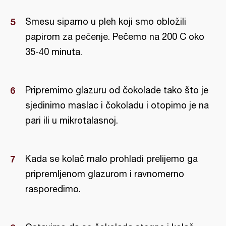
Smesu sipamo u pleh koji smo obložili
papirom za pečenje. Pečemo na 200 C oko
35-40 minuta.
Pripremimo glazuru od čokolade tako što je
sjedinimo maslac i čokoladu i otopimo je na
pari ili u mikrotalasnoj.
Kada se kolač malo prohladi prelijemo ga
pripremljenom glazurom i ravnomerno
rasporedimo.