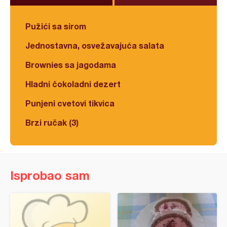
Pužići sa sirom
Jednostavna, osvežavajuća salata
Brownies sa jagodama
Hladni čokoladni dezert
Punjeni cvetovi tikvica
Brzi ručak (3)
Isprobao sam