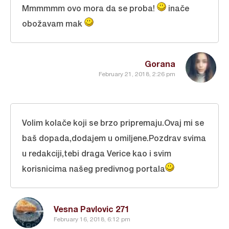
Mmmmmm ovo mora da se proba!
inače
obožavam mak
Gorana
February 21, 2018, 2:26 pm
Volim kolače koji se brzo pripremaju.Ovaj mi se
baš dopada,dodajem u omiljene.Pozdrav svima
u redakciji,tebi draga Verice kao i svim
korisnicima našeg predivnog portala
Vesna Pavlovic 271
February 16, 2018, 6:12 pm