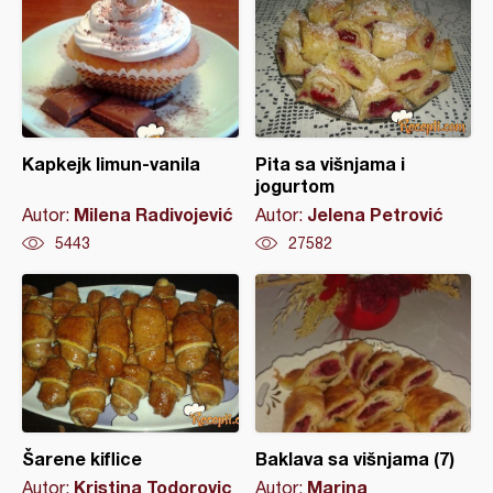
Kapkejk limun-vanila
Pita sa višnjama i
jogurtom
Milena Radivojević
Jelena Petrović
Autor:
Autor:
5443
27582
Šarene kiflice
Baklava sa višnjama (7)
Kristina Todorovic
Marina
Autor:
Autor: