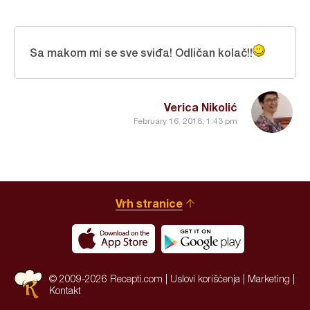
Sa makom mi se sve sviđa! Odličan kolač!!
Verica Nikolić
February 16, 2018, 1:43 pm
Vrh stranice
© 2009-2026 Recepti.com |
Uslovi korišćenja
|
Marketing
|
Kontakt