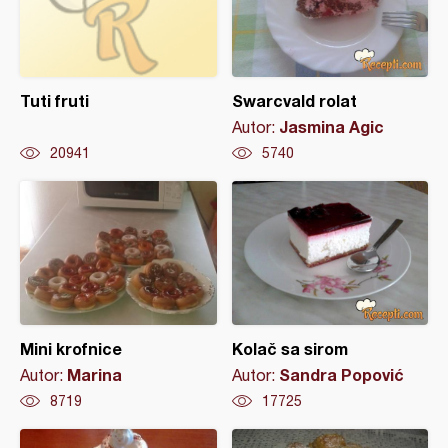
Tuti fruti
Swarcvald rolat
Jasmina Agic
Autor:
20941
5740
Mini krofnice
Kolač sa sirom
Marina
Sandra Popović
Autor:
Autor:
8719
17725