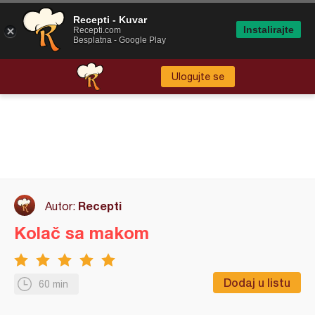
Recepti - Kuvar
Instalirajte
Recepti.com
Besplatna - Google Play
Ulogujte se
Recepti
Autor:
Kolač sa makom
Dodaj u listu
60 min