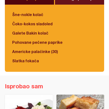
Šne-nokle kolač
Čoko-kokos sladoled
Galete Bakin kolač
Pohovane pečene paprike
Americke palačinke (30)
Slatka fokača
Isprobao sam