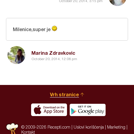
October 20, 2014, 3:15 pm
Milenice,super je
Marina Zdravkovic
October 20, 2014, 12:08 pm
Vrh stranice
© 2009-2026 Recepti.com |
Uslovi korišćenja
|
Marketing
|
Kontakt