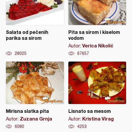
Salata od pečenih
Pita sa sirom i kiselom
parika sa sirom
vodom
Verica Nikolić
Autor:
28025
67657
Mirisna slatka pita
Lisnato sa mesom
Zuzana Grnja
Kristina Virag
Autor:
Autor:
6080
4253