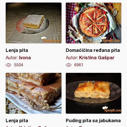
Lenja pita
Domaćičina ređana pita
Ivona
Kristina Gašpar
Autor:
Autor:
5504
6961
Lenja pita
Puding pita sa jabukama