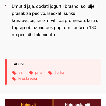
Umutiti jaja, dodati jogurt i brašno, so, ulje i
prašak za pecivo. Iseckati šunku i
krastavčiće, sir izmrviti, pa promešati. Izliti u
tepsiju obloženu pek papirom i peći na 180
stepeni 40-tak minuta.
TAGOVI
sir
pita
šunka
krastavčići
Najnoviji
Najpopularniji