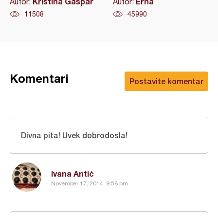
Kristina Gašpar
Erna
Autor:
Autor:
11508
45990
Komentari
Postavite komentar
Divna pita! Uvek dobrodosla!
Ivana Antić
November 17, 2014, 9:58 pm