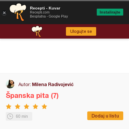
Recepti - Kuvar
Instalirajte
Recepti.com
Besplatna - Google Play
Ulogujte se
Milena Radivojević
Autor:
Španska pita (7)
Dodaj u listu
60 min