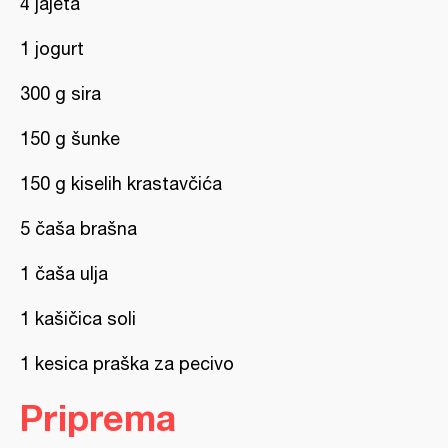
4 jajeta
1 jogurt
300 g sira
150 g šunke
150 g kiselih krastavčića
5 čaša brašna
1 čaša ulja
1 kašičica soli
1 kesica praška za pecivo
Priprema