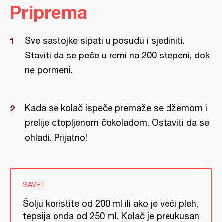
Priprema
Sve sastojke sipati u posudu i sjediniti.
Staviti da se peče u rerni na 200 stepeni, dok
ne pormeni.
Kada se kolač ispeče premaže se džemom i
prelije otopljenom čokoladom. Ostaviti da se
ohladi. Prijatno!
SAVET
Šolju koristite od 200 ml ili ako je veći pleh,
tepsija onda od 250 ml. Kolač je preukusan