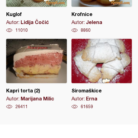
Kuglof
Krofnice
Lidija Čočić
Jelena
Autor:
Autor:
11010
8860
Kapri torta (2)
Siromaškice
Marijana Milic
Erna
Autor:
Autor:
26411
61659