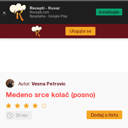
Recepti - Kuvar
Instalirajte
Recepti.com
Besplatna - Google Play
Ulogujte se
Vesna Petrovic
Autor:
Medeno srce kolač (posno)
Dodaj u listu
30 min