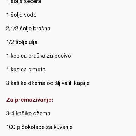
1 šolja šećera
1 šolja vode
2,1/2 šolje brašna
1/2 šolje ulja
1 kesica praška za pecivo
1 kesica cimeta
3 kašike džema od šljiva ili kajsije
Za premazivanje:
3-4 kašike džema
100 g čokolade za kuvanje