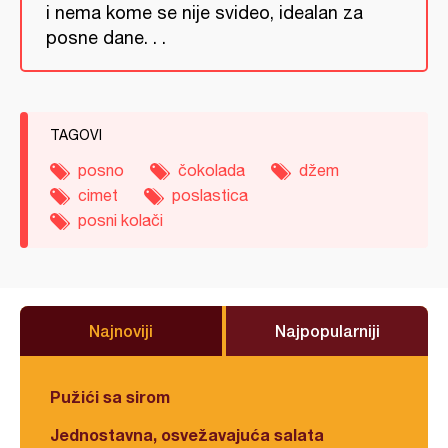
i nema kome se nije svideo, idealan za
posne dane. . .
TAGOVI
posno
čokolada
džem
cimet
poslastica
posni kolači
Najnoviji
Najpopularniji
Pužići sa sirom
Jednostavna, osvežavajuća salata