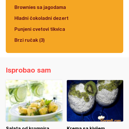
Brownies sa jagodama
Hladni čokoladni dezert
Punjeni cvetovi tikvica
Brzi ručak (3)
Isprobao sam
Salata od krompira
Krema sa kivijem