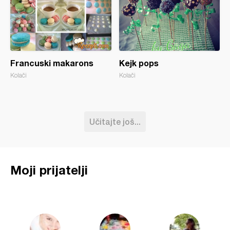
Francuski makarons
Kejk pops
Kolači
Kolači
Učitajte još...
Moji prijatelji