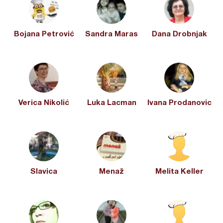
Bojana Petrović
Sandra Maras
Dana Drobnjak
Verica Nikolić
Luka Lacman
Ivana Prodanovic
Slavica
Menaž
Melita Keller