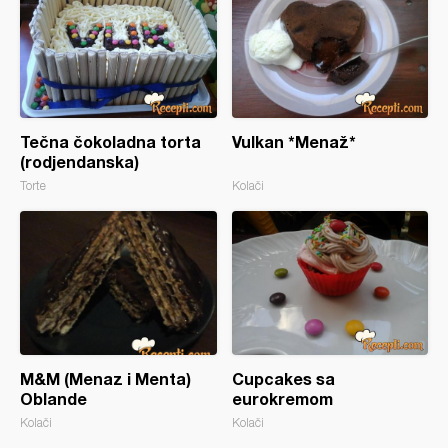
Tečna čokoladna torta
Vulkan *Menaž*
(rodjendanska)
Torte
Kolači
M&M (Menaz i Menta)
Cupcakes sa
Oblande
eurokremom
Kolači
Kolači