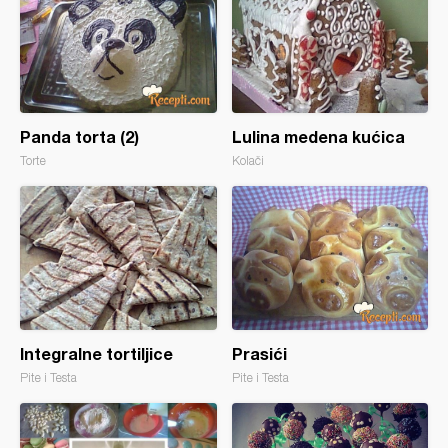
Panda torta (2)
Lulina medena kućica
Torte
Kolači
Integralne tortiljice
Prasići
Pite i Testa
Pite i Testa