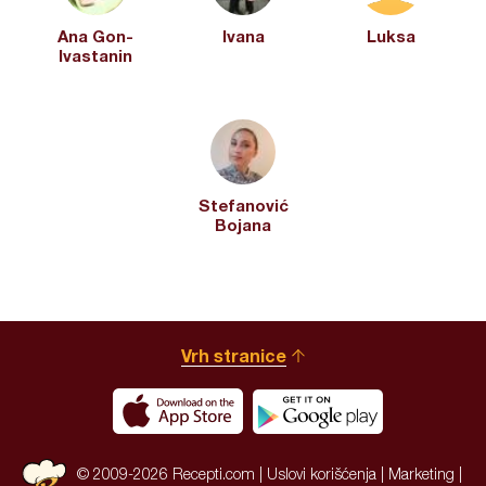
Ana Gon-
Ivana
Luksa
Ivastanin
Stefanović
Bojana
Vrh stranice
© 2009-2026 Recepti.com |
Uslovi korišćenja
|
Marketing
|