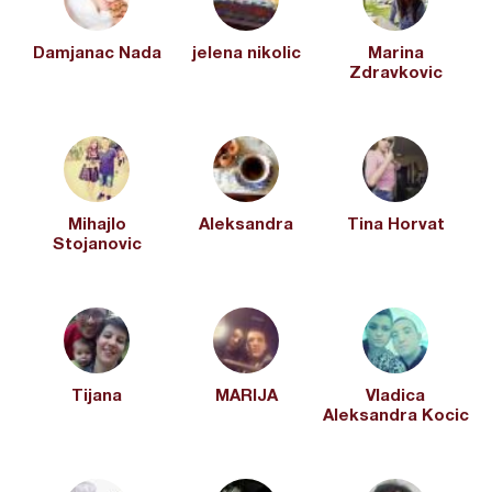
Damjanac Nada
jelena nikolic
Marina
Zdravkovic
Mihajlo
Aleksandra
Tina Horvat
Stojanovic
Tijana
MARIJA
Vladica
Aleksandra Kocic