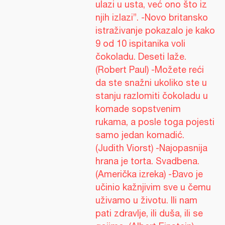
ulazi u usta, već ono što iz
njih izlazi”. -Novo britansko
istraživanje pokazalo je kako
9 od 10 ispitanika voli
čokoladu. Deseti laže.
(Robert Paul) -Možete reći
da ste snažni ukoliko ste u
stanju razlomiti čokoladu u
komade sopstvenim
rukama, a posle toga pojesti
samo jedan komadić.
(Judith Viorst) -Najopasnija
hrana je torta. Svadbena.
(Američka izreka) -Đavo je
učinio kažnjivim sve u čemu
uživamo u životu. Ili nam
pati zdravlje, ili duša, ili se