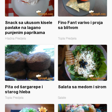
Snack sa ukusom kisele
Fino Fant varivo i proja
pavlake na lagano
sa blitvom
punjenim paprikama
Hladna Predjela
Topla Predjela
Pita od šargarepe i
Salata sa medom i sirom
starog hleba
Topla Predjela
Salate