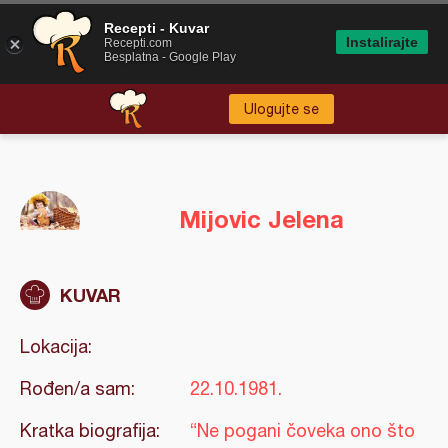
Recepti - Kuvar
Instalirajte
Recepti.com
Besplatna - Google Play
Ulogujte se
Mijovic Jelena
KUVAR
Lokacija:
Rođen/a sam:
22.10.1981.
Kratka biografija:
“Ne pogani čoveka ono što