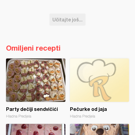
Učitajte još...
Omiljeni recepti
Party dečiji sendvičići
Pečurke od jaja
Hladna Predjela
Hladna Predjela