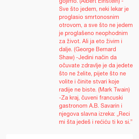
gojimo. (Albert Einstein) -
Sve što jedem, neki lekar je
proglasio smrtonosnim
otrovom, a sve što ne jedem
je proglašeno neophodnim
za život. Ali ja eto živim i
dalje. (George Bernard
Shaw) -Jedini način da
očuvate zdravlje je da jedete
što ne želite, pijete što ne
volite i činite stvari koje
radije ne biste. (Mark Twain)
-Za kraj, čuveni francuski
gastronom A.B. Savarin i
njegova slavna izreka: „Reci
mi šta jedeš i rećiću ti ko si.”