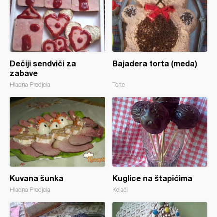
Dečiji sendviči za
Bajadera torta (meda)
zabave
Hladna Predjela
Torte
Kuvana šunka
Kuglice na štapićima
Hladna Predjela
Kolači