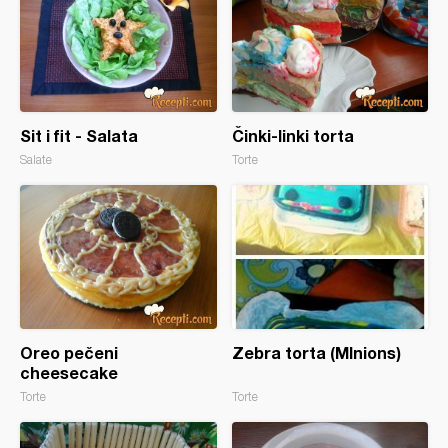
Sit i fit - Salata
Činki-linki torta
Salate
Torte
Oreo pečeni
Zebra torta (MInions)
cheesecake
Torte
Torte