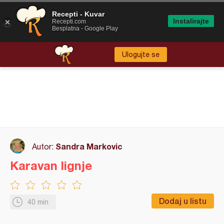
Recepti - Kuvar
Instalirajte
Recepti.com
Besplatna - Google Play
Ulogujte se
Sandra Markovic
Autor:
Karavan lignje
Dodaj u listu
40 min