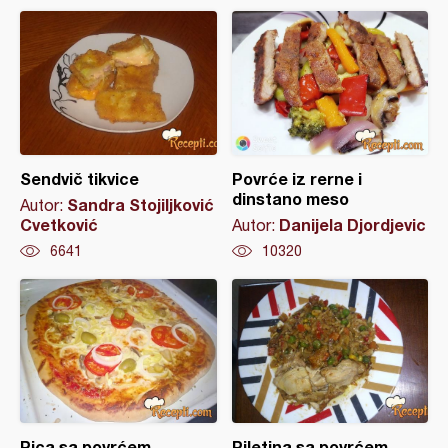
Sendvič tikvice
Povrće iz rerne i
dinstano meso
Sandra Stojiljković
Autor:
Cvetković
Danijela Djordjevic
Autor:
6641
10320
Pica sa povrćem
Piletina sa povrćem