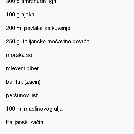
300 g smrznutih lignji
100 g njoka
200 ml pavlake za kuvanje
250 g Italijanske mešavine povrća
morska so
mleveni biber
beli luk (začin)
peršunov list
100 ml maslinovog ulja
Italijanski začin