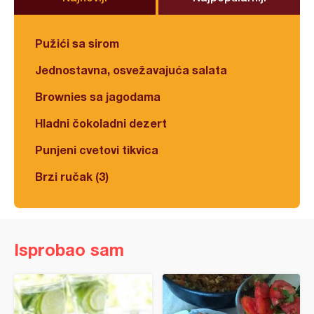
Pužići sa sirom
Jednostavna, osvežavajuća salata
Brownies sa jagodama
Hladni čokoladni dezert
Punjeni cvetovi tikvica
Brzi ručak (3)
Isprobao sam