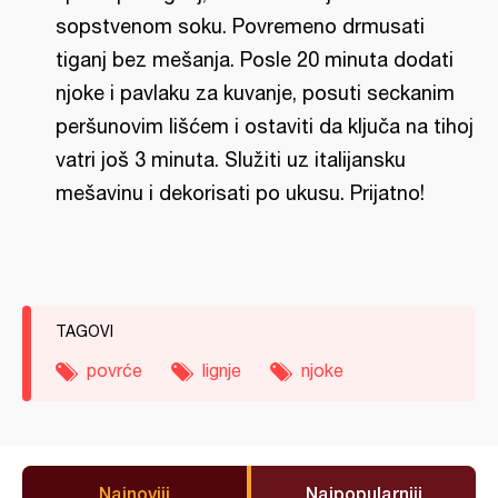
sopstvenom soku. Povremeno drmusati
tiganj bez mešanja. Posle 20 minuta dodati
njoke i pavlaku za kuvanje, posuti seckanim
peršunovim lišćem i ostaviti da ključa na tihoj
vatri još 3 minuta. Služiti uz italijansku
mešavinu i dekorisati po ukusu. Prijatno!
TAGOVI
povrće
lignje
njoke
Najnoviji
Najpopularniji