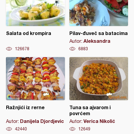
Salata od krompira
Pilav-đuveč sa batacima
Aleksandra
Autor:
126678
6883
Ražnjići iz rerne
Tuna sa ajvarom i
povrćem
Danijela Djordjevic
Verica Nikolić
Autor:
Autor:
42440
12649