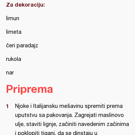
Za dekoraciju:
limun
limeta
čeri paradajz
rukola
nar
Priprema
Njoke i Italijansku mešavinu spremiti prema
uputstvu sa pakovanja. Zagrejati maslinovo
ulje, staviti lignje, začiniti navedenim začinima
i poklopiti tiganj, da se dinstaju u