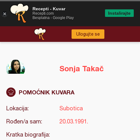
Recepti - Kuvar
Instalirajte
Recepti.com
Besplatna - Google Play
Ulogujte se
Sonja Takač
POMOĆNIK KUVARA
Lokacija:
Subotica
Rođen/a sam:
20.03.1991.
Kratka biografija: