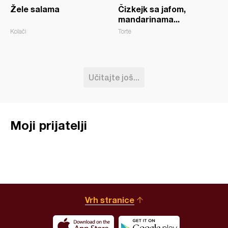
Žele salama
Čizkejk sa jafom,
mandarinama...
Kolači
Torte
Učitajte još...
Moji prijatelji
Vrh stranice