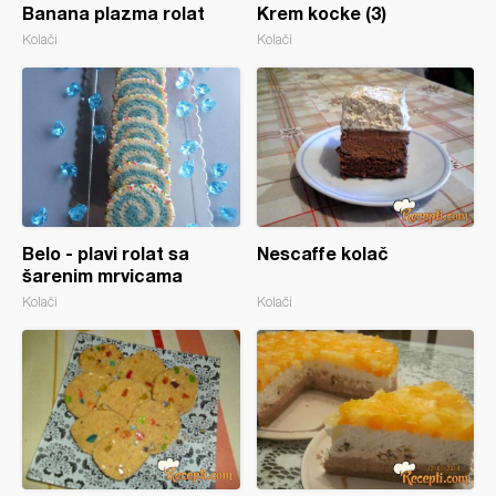
Banana plazma rolat
Krem kocke (3)
Kolači
Kolači
Belo - plavi rolat sa
Nescaffe kolač
šarenim mrvicama
Kolači
Kolači