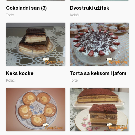
Čokoladni san (3)
Dvostruki užitak
Torte
Kolači
Keks kocke
Torta sa keksom i jafom
Kolači
Torte