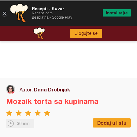
Recepti - Kuvar
Instalirajte
Recepti.com
Besplatna - Google Play
Ulogujte se
Dana Drobnjak
Autor:
Mozaik torta sa kupinama
Dodaj u listu
30 min