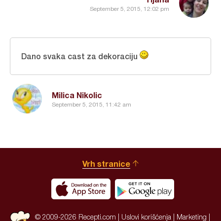
September 5, 2015, 12:02 pm
Dano svaka cast za dekoraciju
Milica Nikolic
September 5, 2015, 11:42 am
Vrh stranice
© 2009-2026 Recepti.com |
Uslovi korišćenja
|
Marketing
|