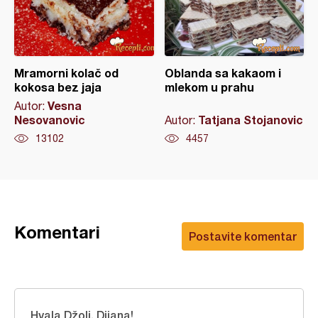
Mramorni kolač od
Oblanda sa kakaom i
kokosa bez jaja
mlekom u prahu
Vesna
Autor:
Nesovanovic
Tatjana Stojanovic
Autor:
13102
4457
Komentari
Postavite komentar
Hvala Džoli, Dijana!