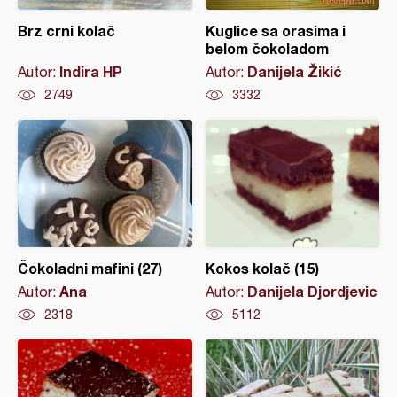
Brz crni kolač
Kuglice sa orasima i
belom čokoladom
Indira HP
Danijela Žikić
Autor:
Autor:
2749
3332
Čokoladni mafini (27)
Kokos kolač (15)
Ana
Danijela Djordjevic
Autor:
Autor:
2318
5112