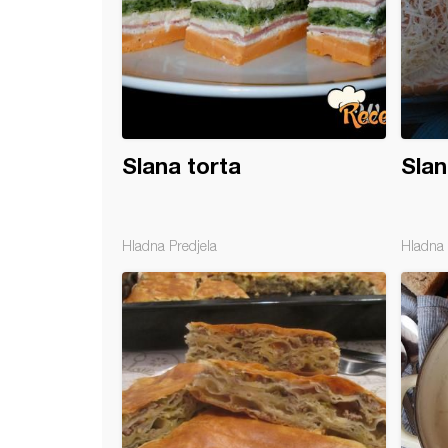
Slana torta
Slan
Hladna Predjela
Hladna 
 sa spanaćem i nadevom