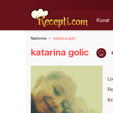
Kuvar
Naslovna
katarina golic
katarina golic
Lo
Ro
Kr