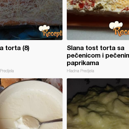
a torta (8)
Slana tost torta sa
pečenicom i pečeni
paprikama
Predjela
Hladna Predjela