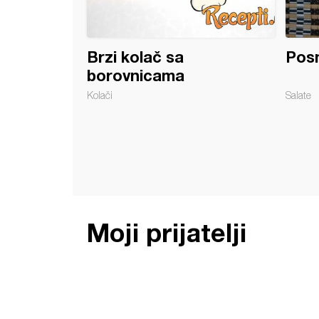
Brzi kolač sa
Posn
borovnicama
Kolači
Salate
Moji prijatelji