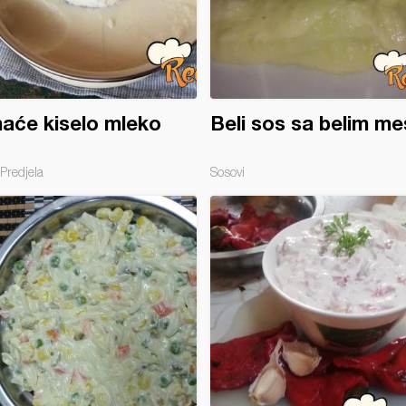
aće kiselo mleko
Beli sos sa belim m
Predjela
Sosovi