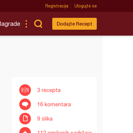
Registracija
Ulogujte se
Nagrade
Dodajte Recept
3 recepta
16 komentara
9 slika
112 omiljenih sadržaja