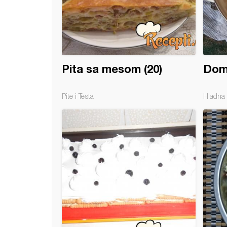
Pita sa mesom (20)
Dom
Pite i Testa
Hladna 
 torta sa medenim srcem