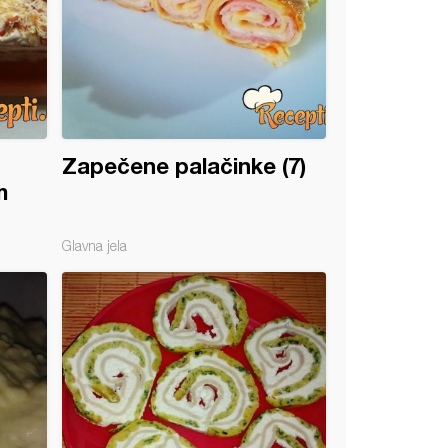
Zapečene palačinke (7)
m
Glavna jela