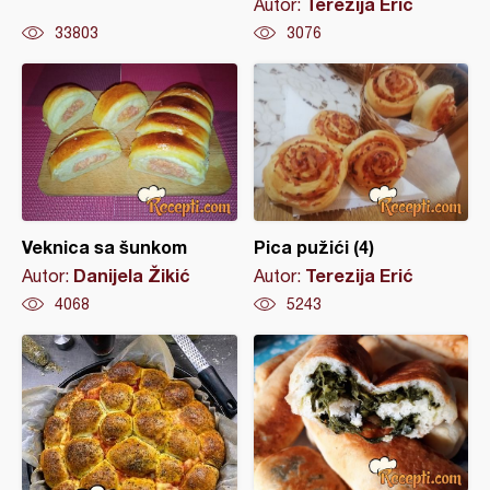
Terezija Erić
Autor:
33803
3076
Veknica sa šunkom
Pica pužići (4)
Danijela Žikić
Terezija Erić
Autor:
Autor:
4068
5243