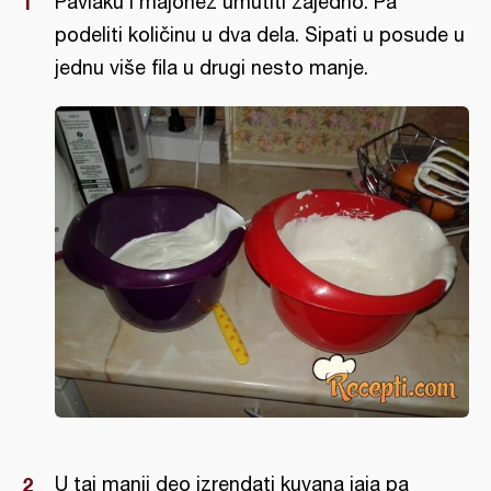
Pavlaku i majonez umutiti zajedno. Pa
podeliti količinu u dva dela. Sipati u posude u
jednu više fila u drugi nesto manje.
U taj manji deo izrendati kuvana jaja pa