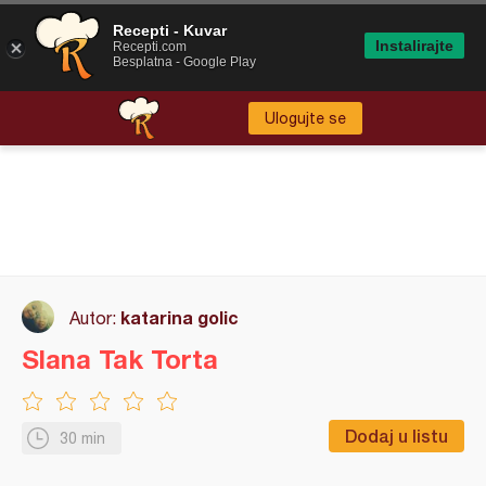
Recepti - Kuvar
Instalirajte
Recepti.com
Besplatna - Google Play
Ulogujte se
katarina golic
Autor:
Slana Tak Torta
Dodaj u listu
30 min