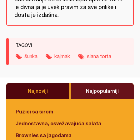
je divna ja je uvek pravim za sve prilike i
dosta je izdašna.
TAGOVI
šunka
kajmak
slana torta
Najnoviji
Najpopularniji
Pužići sa sirom
Jednostavna, osvežavajuća salata
Brownies sa jagodama