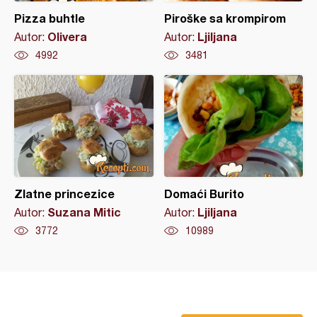
Pizza buhtle
Piroške sa krompirom
Olivera
Ljiljana
Autor:
Autor:
4992
3481
Zlatne princezice
Domaći Burito
Suzana Mitic
Ljiljana
Autor:
Autor:
3772
10989