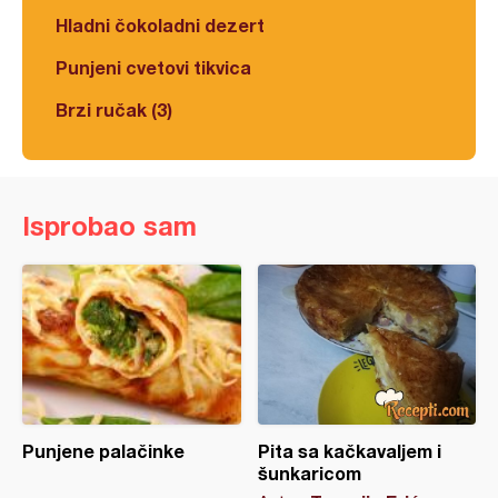
Hladni čokoladni dezert
Punjeni cvetovi tikvica
Brzi ručak (3)
Isprobao sam
Punjene palačinke
Pita sa kačkavaljem i
šunkaricom