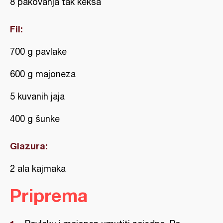
8 pakovanja tak keksa
Fil:
700 g pavlake
600 g majoneza
5 kuvanih jaja
400 g šunke
Glazura:
2 ala kajmaka
Priprema