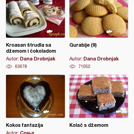
Kroasan štrudla sa
Gurabije (9)
džemom i čokoladom
Dana Drobnjak
Dana Drobnjak
Autor:
Autor:
63678
71052
Kokos fantazija
Kolač s džemom
Соња
Autor: