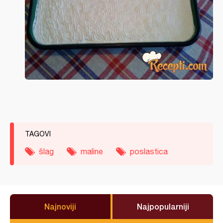
TAGOVI
šlag
maline
poslastica
Najnoviji
Najpopularniji