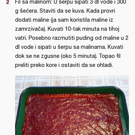
Fil sa malinom: U šerpu sipati 3 dl vode i 300
g šećera. Staviti da se kuva. Kada provri
dodati maline (ja sam koristila maline iz
zamrzivača). Kuvati 10-tak minuta na tihoj
vatri. Posebno razmutiti puding od maline u 2
dl vode i sipati u šerpu sa malinama. Kuvati
dok se ne zgusne (oko 5 minuta). Topao fil
preliti preko kore i ostaviti da se ohladi.