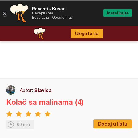
Recepti - Kuvar
Instalirajte
Recepti.com
Besplatna - Google Play
Ulogujte se
Slavica
Autor:
Kolač sa malinama (4)
Dodaj u listu
60 min