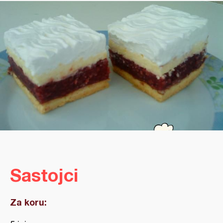
Sastojci
Za koru: