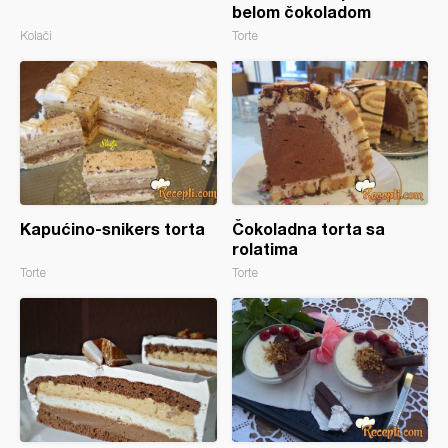
belom čokoladom
Kolači
Torte
Kapućino-snikers torta
Čokoladna torta sa
rolatima
Torte
Torte