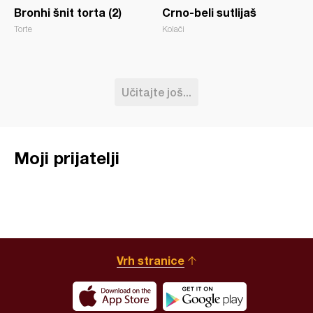
Bronhi šnit torta (2)
Crno-beli sutlijaš
Torte
Kolači
Učitajte još...
Moji prijatelji
Vrh stranice