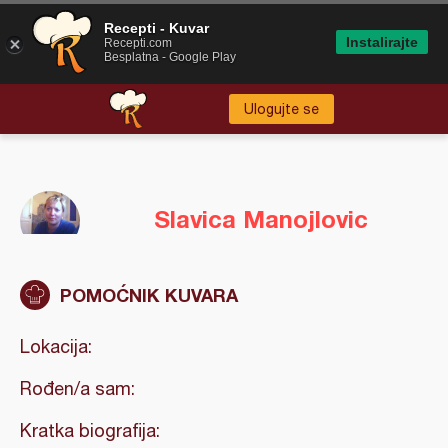
Recepti - Kuvar
Instalirajte
Recepti.com
Besplatna - Google Play
Ulogujte se
Slavica Manojlovic
POMOĆNIK KUVARA
Lokacija:
Rođen/a sam:
Kratka biografija: