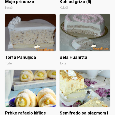
Moje princeze
Koh od griza (6)
Kolači
Kolači
Torta Pahuljica
Bela Huanitta
Torte
Torte
Prhke rafaelo kiflice
Semifredo sa plazmom i