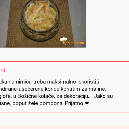
VET
ku namirnicu treba maksimalno iskoristiti.
ndirane-ušećerene korice koristim za mafine,
lofe, u Božićne kolače, za dekoraciju.... Jako su
usne, poput žele bombona. Prijatno ❤