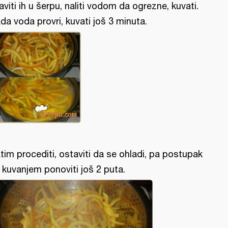
aviti ih u šerpu, naliti vodom da ogrezne, kuvati.
da voda provri, kuvati još 3 minuta.
tim procediti, ostaviti da se ohladi, pa postupak
 kuvanjem ponoviti još 2 puta.