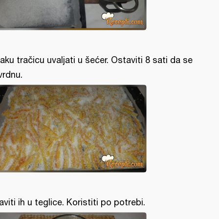
aku tračicu uvaljati u šećer. Ostaviti 8 sati da se
vrdnu.
aviti ih u teglice. Koristiti po potrebi.