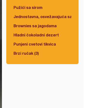
Pužići sa sirom
Jednostavna, osvežavajuća salata
Brownies sa jagodama
Hladni čokoladni dezert
Punjeni cvetovi tikvica
Brzi ručak (3)