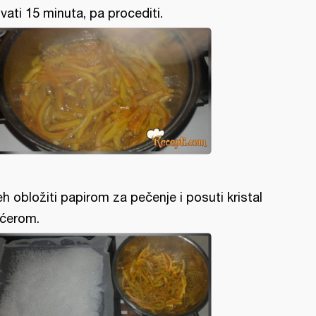
vati 15 minuta, pa procediti.
eh obložiti papirom za pečenje i posuti kristal
ćerom.