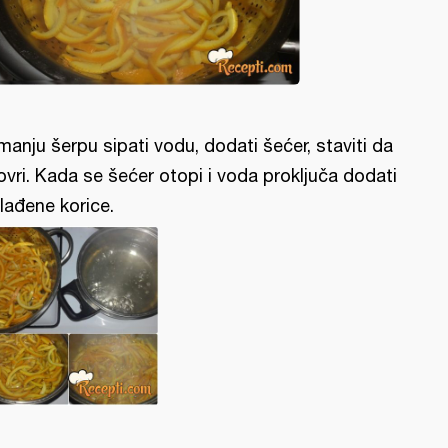
manju šerpu sipati vodu, dodati šećer, staviti da
ovri. Kada se šećer otopi i voda proključa dodati
lađene korice.