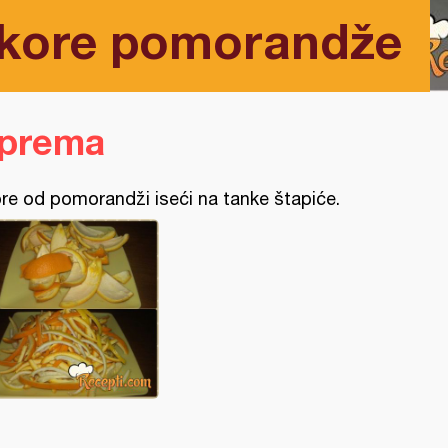
 kore pomorandže
iprema
re od pomorandži iseći na tanke štapiće.