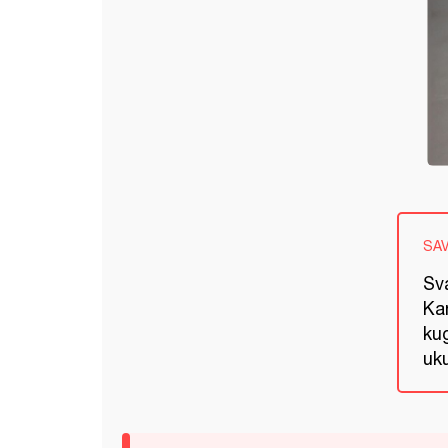
SA
Sva
Ka
kug
uk