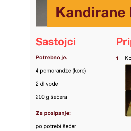
Kandirane
Sastojci
Pr
Potrebno je.
Ko
4 pomorandže (kore)
2 dl vode
200 g šećera
Za posipanje:
po potrebi šećer