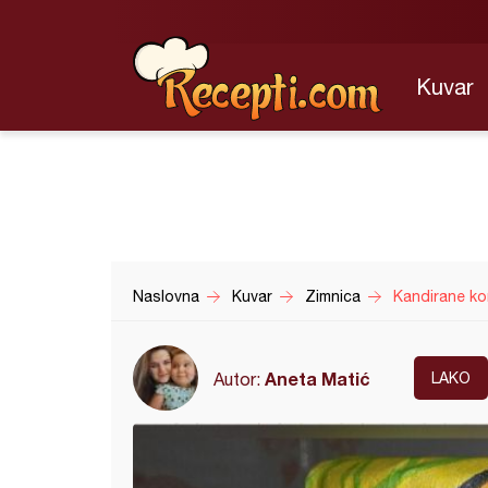
Kuvar
Naslovna
Kuvar
Zimnica
Kandirane k
Aneta Matić
Autor:
LAKO