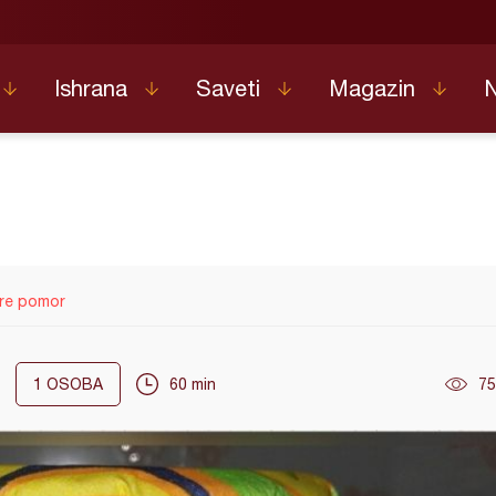
Ishrana
Saveti
Magazin
ore pomor
1
OSOBA
60 min
75