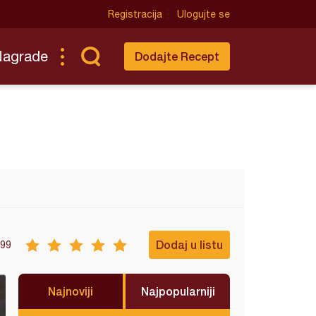
Registracija
Ulogujte se
Nagrade
Dodajte Recept
Dodaj u listu
99
Najnoviji
Najpopularniji