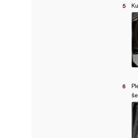
Ku
Pl
še