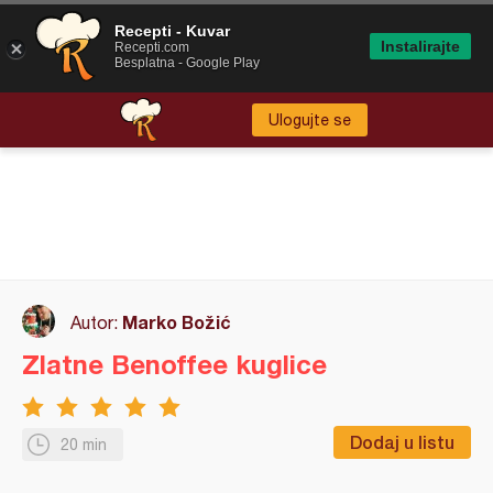
Recepti - Kuvar
Instalirajte
Recepti.com
Besplatna - Google Play
Ulogujte se
Marko Božić
Autor:
Zlatne Benoffee kuglice
Dodaj u listu
20 min