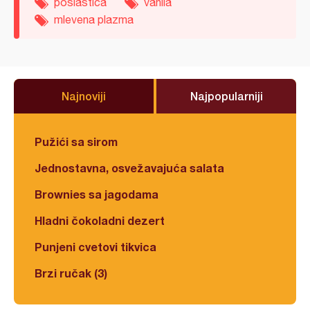
poslastica
vanila
mlevena plazma
Najnoviji
Najpopularniji
Pužići sa sirom
Jednostavna, osvežavajuća salata
Brownies sa jagodama
Hladni čokoladni dezert
Punjeni cvetovi tikvica
Brzi ručak (3)