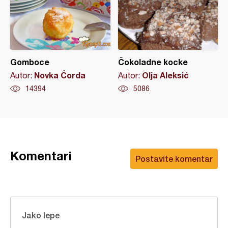
Gomboce
Čokoladne kocke
Novka Ćorda
Olja Aleksić
Autor:
Autor:
14394
5086
Komentari
Postavite komentar
Jako lepe