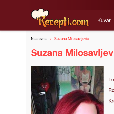
Kuvar
Naslovna
Suzana Milosavljevic
Suzana Milosavljev
Lo
Ro
Kr