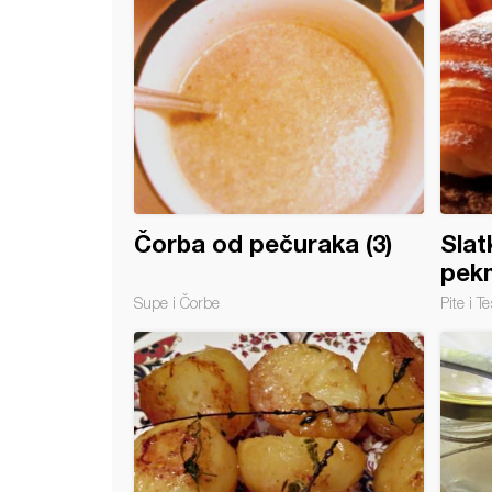
Čorba od pečuraka (3)
Slat
pek
Supe i Čorbe
Pite i Te
čke palačinke (12)