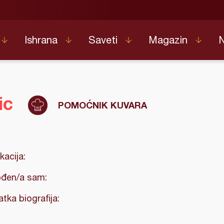
Ishrana
Saveti
Magazin
ic
POMOĆNIK KUVARA
kacija:
đen/a sam:
atka biografija: