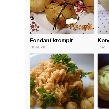
Fondant krompir
Kon
Glavna jela
Kolači
k sa piletinom i šampinjonima