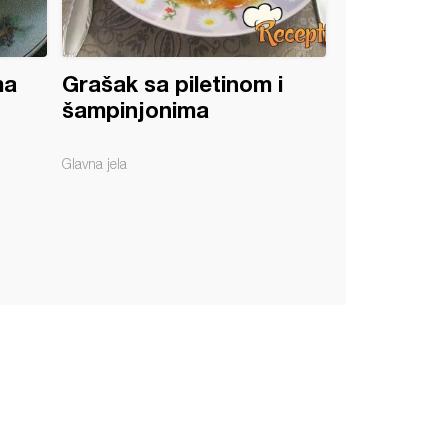
ma
Grašak sa piletinom i
šampinjonima
Glavna jela