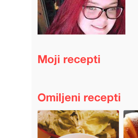
Moji recepti
Omiljeni recepti
i pasta