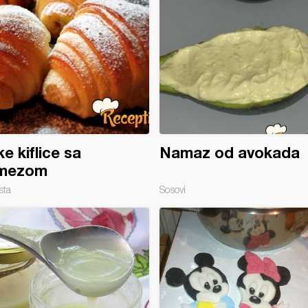
ke kiflice sa
Namaz od avokada
mezom
sta
Sosovi