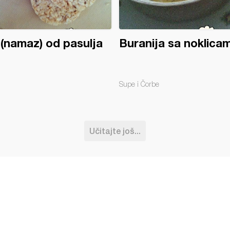
 (namaz) od pasulja
Buranija sa noklica
Supe i Čorbe
Učitajte još...