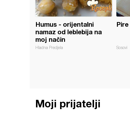
Humus - orijentalni
Pire
namaz od leblebija na
moj način
Hladna Predjela
Sosovi
Moji prijatelji