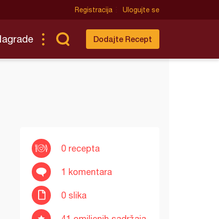
Registracija
Ulogujte se
Nagrade
Dodajte Recept
0 recepta
1 komentara
0 slika
41 omiljenih sadržaja