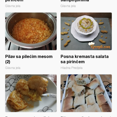
Glavna jela
Glavna jela
Pilav sa pilećim mesom
Posna kremasta salata
(2)
sa pirinčem
Glavna jela
Hladna Predjela