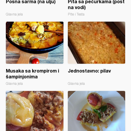
Posna sarma (na ulju)
Pita sa pečurkama (post
na vodi)
Glavna jela
Pite i Testa
Musaka sa krompirom i
Jednostavno: pilav
šampinjonima
Glavna jela
Glavna jela