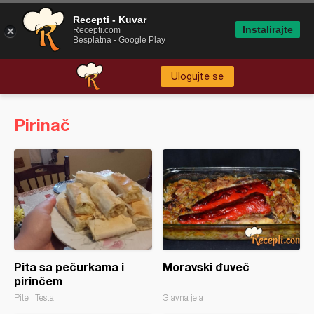
Recepti - Kuvar
Instalirajte
Recepti.com
Besplatna - Google Play
Ulogujte se
Pirinač
Pita sa pečurkama i
Moravski đuveč
pirinčem
Pite i Testa
Glavna jela