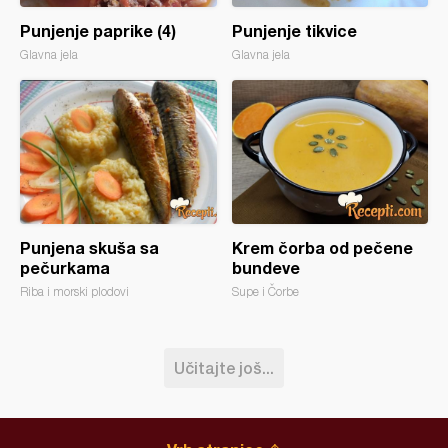
Punjenje paprike (4)
Punjenje tikvice
Glavna jela
Glavna jela
Punjena skuša sa
Krem čorba od pečene
pečurkama
bundeve
Riba i morski plodovi
Supe i Čorbe
Učitajte još...