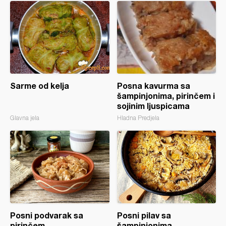
Sarme od kelja
Posna kavurma sa
šampinjonima, pirinčem i
sojinim ljuspicama
Glavna jela
Hladna Predjela
Posni podvarak sa
Posni pilav sa
pirinčem
šampinjonima