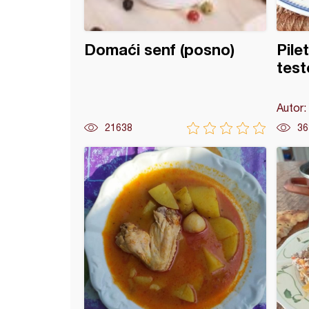
Domaći senf (posno)
Pile
tes
Autor:
21638
36
irana piletina sa povrćem i pomorandžom