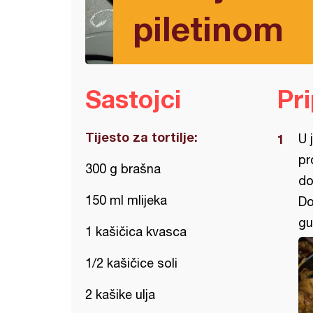
piletinom
Sastojci
Pr
Tijesto za tortilje:
U 
pr
300 g brašna
do
150 ml mlijeka
Do
gu
1 kašičica kvasca
1/2 kašičice soli
2 kašike ulja