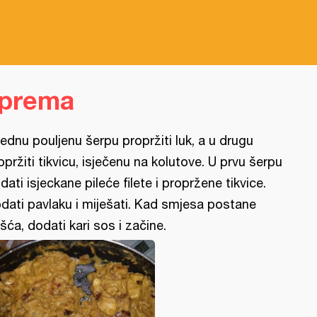
iprema
jednu pouljenu šerpu propržiti luk, a u drugu
opržiti tikvicu, isječenu na kolutove. U prvu šerpu
dati isjeckane pileće filete i propržene tikvice.
dati pavlaku i miješati. Kad smjesa postane
šća, dodati kari sos i začine.