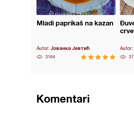
Mladi paprikaš na kazan
Đuve
crve
Јованка Јевтић
Autor:
Autor:
3164
37
Komentari