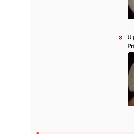
U 
Pr