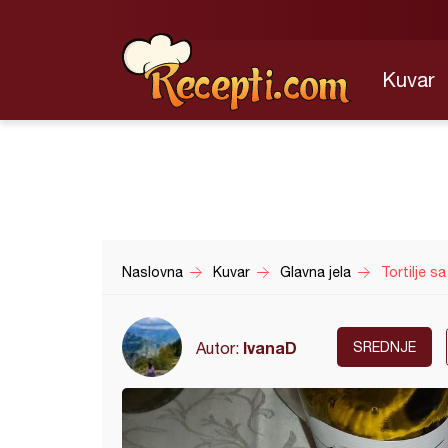
Kuvar
Naslovna
Kuvar
Glavna jela
Tortilje s
IvanaD
Autor:
SREDNJE