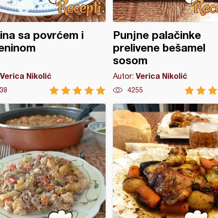
tina sa povrćem i
Punjne palačinke
teninom
prelivene bešamel
sosom
Verica Nikolić
Verica Nikolić
Autor:
38
4255