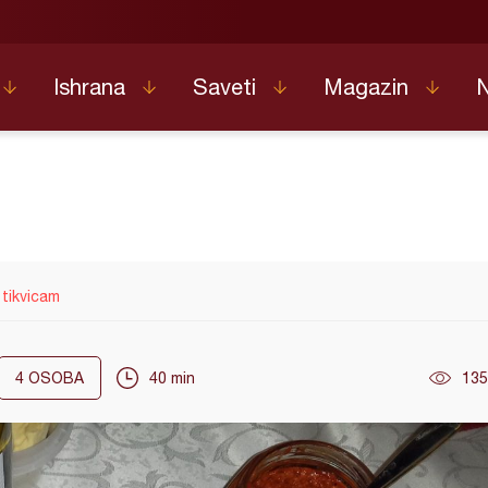
Ishrana
Saveti
Magazin
a tikvicam
4
OSOBA
40 min
135