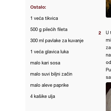
Ostalo:
1 veća tikvica
500 g pilećih fileta
U 
mi
300 ml pavlake za kuvanje
za
1 veća glavica luka
na
od
malo kari sosa
Pu
malo suvi biljni začin
sav
malo aleve paprike
4 kašike ulja