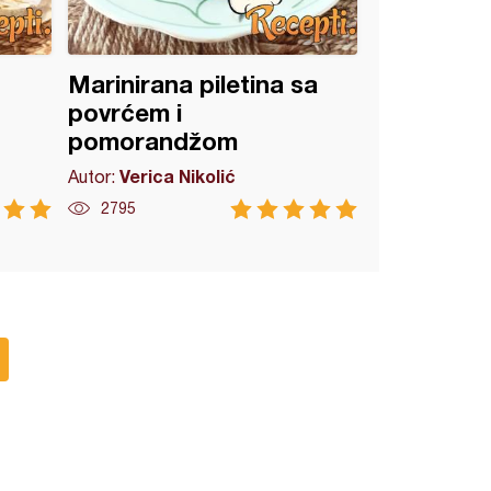
Marinirana piletina sa
u
povrćem i
pomorandžom
Verica Nikolić
Autor:
2795