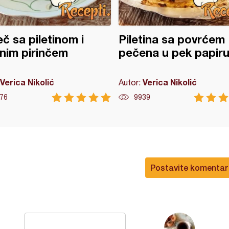
č sa piletinom i
Piletina sa povrćem
nim pirinčem
pečena u pek papir
Verica Nikolić
Verica Nikolić
Autor:
76
9939
Postavite komentar