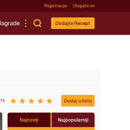
Registracija
Ulogujte se
Nagrade
Dodajte Recept
Dodaj u listu
19
Najnoviji
Najpopularniji