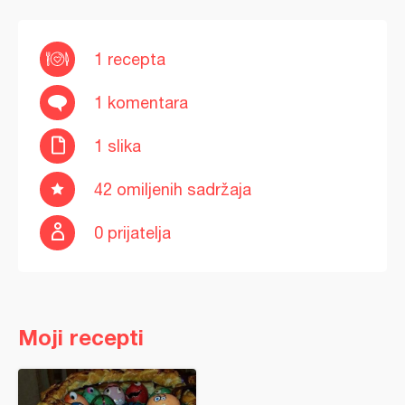
1 recepta
1 komentara
1 slika
42 omiljenih sadržaja
0 prijatelja
Moji recepti