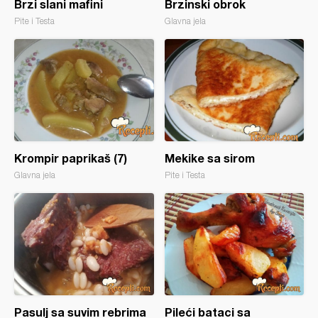
Brzi slani mafini
Brzinski obrok
Pite i Testa
Glavna jela
Krompir paprikaš (7)
Mekike sa sirom
Glavna jela
Pite i Testa
Pasulj sa suvim rebrima
Pileći bataci sa