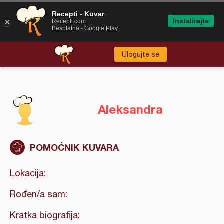
Recepti - Kuvar
Instalirajte
Recepti.com
Besplatna - Google Play
Ulogujte se
Aleksandra
POMOĆNIK KUVARA
Lokacija:
Rođen/a sam:
Kratka biografija: