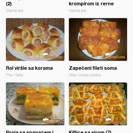
(2)
krompirom iz rerne
Glavna jela
Glavna jela
Rol viršle sa korama
Zapečeni fileti soma
Pite i Testa
Riba i morski plodovi
Proja sa spanaćem i
Kiflice sa sirom (7)