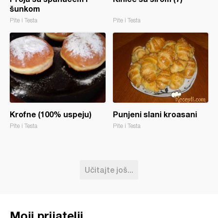
šunkom
Pite i Testa
Pite i Testa
Krofne (100% uspeju)
Punjeni slani kroasani
Pite i Testa
Pite i Testa
Učitajte još...
Moji prijatelji